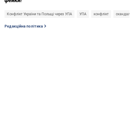
фейки!
Конфлікт України та Польщі через УПА
УПА
конфлікт
скандали
Редакційна політика