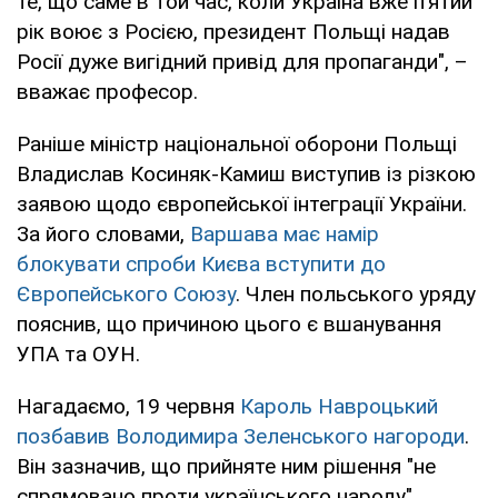
те, що саме в той час, коли Україна вже п’ятий
рік воює з Росією, президент Польщі надав
Росії дуже вигідний привід для пропаганди", –
вважає професор.
Раніше міністр національної оборони Польщі
Владислав Косиняк-Камиш виступив із різкою
заявою щодо європейської інтеграції України.
За його словами,
Варшава має намір
блокувати спроби Києва вступити до
Європейського Союзу
. Член польського уряду
пояснив, що причиною цього є вшанування
УПА та ОУН.
Нагадаємо, 19 червня
Кароль Навроцький
позбавив Володимира Зеленського нагороди
.
Він зазначив, що прийняте ним рішення "не
спрямовано проти українського народу".