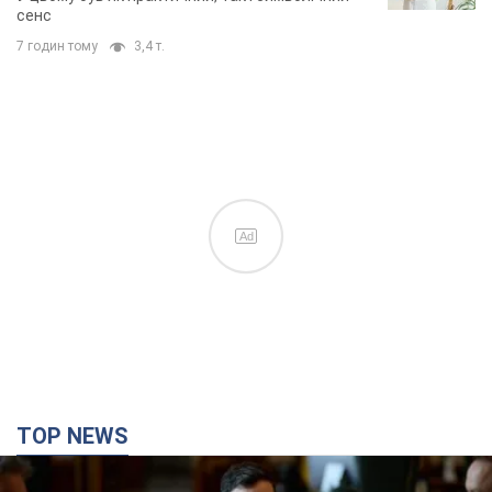
сенс
7 годин тому
3,4 т.
Ad
TOP NEWS