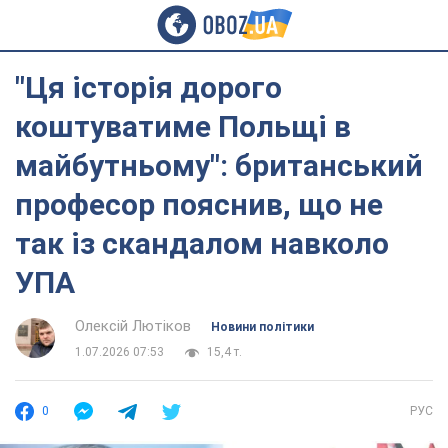
"Ця історія дорого
коштуватиме Польщі в
майбутньому": британський
професор пояснив, що не
так із скандалом навколо
УПА
Олексій Лютіков
Новини політики
1.07.2026 07:53
15,4 т.
0
РУС