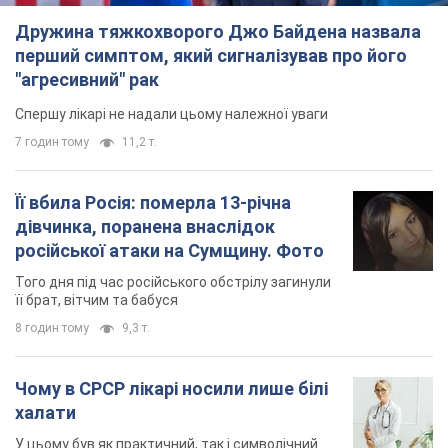
Дружина тяжкохворого Джо Байдена назвала
перший симптом, який сигналізував про його
"агресивний" рак
Спершу лікарі не надали цьому належної уваги
7 годин тому
11,2 т.
Її вбила Росія: померла 13-річна
дівчинка, поранена внаслідок
російської атаки на Сумщину. Фото
Того дня під час російського обстрілу загинули
її брат, вітчим та бабуся
8 годин тому
9,3 т.
Чому в СРСР лікарі носили лише білі
халати
У цьому був як практичний, так і символічний