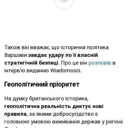
Також він вважає, що історична політика
Варшави
завдає удару по її власній
стратегічній безпеці
. Про це він
розповів
в
інтерв’ю виданню Wiadomosci.
Геополітичний пріоритет
На думку британського історика,
геополітична реальність диктує нові
правила
, за якими добросусідство є
головною умовою виживання держав у регіоні.