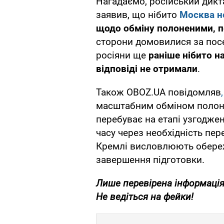
Нагадаємо, російський дикт
заявив, що нібито
Москва н
щодо обміну полоненими, 
сторони домовилися за пос
росіяни ще
раніше нібито н
відповіді не отримали
.
Також OBOZ.UA повідомляв
масштабним обміном поло
перебуває на етапі узгодже
часу через необхідність пер
Кремлі висловлюють обере
завершення підготовки.
Лише перевірена інформація
Не ведіться на фейки!