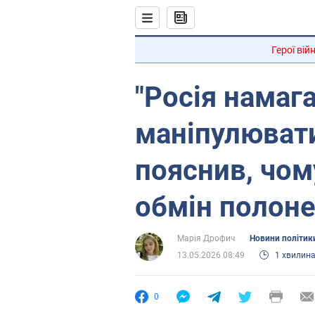
Герої вій
"Росія намаг
маніпулювати
пояснив, чом
обмін полон
Марія Дрофич
Новини політик
13.05.2026 08:49
1 хвилин
0