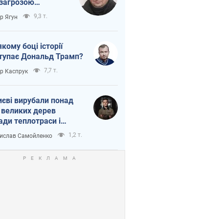
 загрозою
тична логістика
9,3 т.
ор Ягун
якому боці історії
тупає Дональд Трамп?
7,7 т.
ор Каспрук
иєві вирубали понад
 великих дерев
ади теплотраси і
переч Генплану
1,2 т.
ислав Самойленко