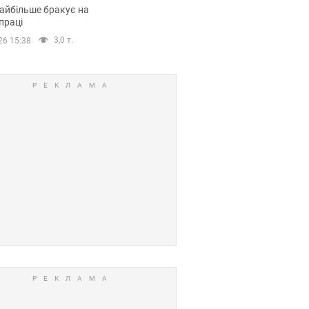
сії
айбільше бракує на
праці
3,0 т.
26 15:38