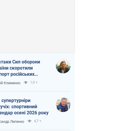
атаки Сил оборони
аїни скоротили
порт російських
топродуктів
1,9 т.
ій Клименко
 супертурніри
учіх: спортивний
ендар осені 2026 року
4,7 т.
сандр Липенко