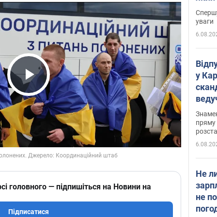
"агр
Спершу
уваги
6.08.20
Відп
у Ка
скан
Play Video
веду
захе
Знаме
пряму 
розста
6.08.20
Не л
зарп
сі головного — підпишіться на Новини на
не п
пого
Підписатися