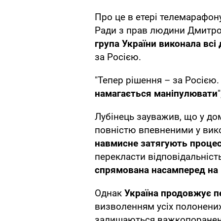
Про це в етері телемарафо
Ради з прав людини Дмитро 
група України виконала всі
за Росією.
"Тепер рішення – за Росією.
намагається маніпулювати
Лубінець зауважив, що у до
повністю впевненими у вико
навмисне затягують процес
перекласти відповідальність
спрямована насамперед на 
Однак
Україна продовжує 
визволенням усіх полонених
залишаються важкопоранені