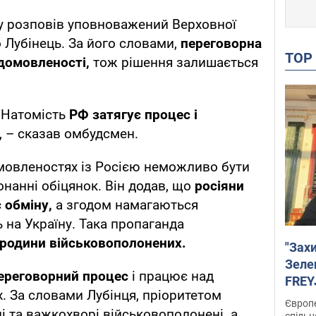
ну розповів уповноважений Верховної
Лубінець. За його словами,
переговорна
TO
 домовленості,
тож рішення залишається
 Натомість
РФ затягує процес і
", – сказав омбудсмен.
мовленостях із Росією неможливо бути
нанні обіцянок. Він додав, що
росіяни
 обміну,
а згодом намагаються
 на Україну. Така пропаганда
родини військовополонених.
"Зах
Зеле
переговорний процес
і працює над
FREYJ
. За словами Лубінця, пріоритетом
підтр
Європе
 та важкохворі військовополонені. а
спільн