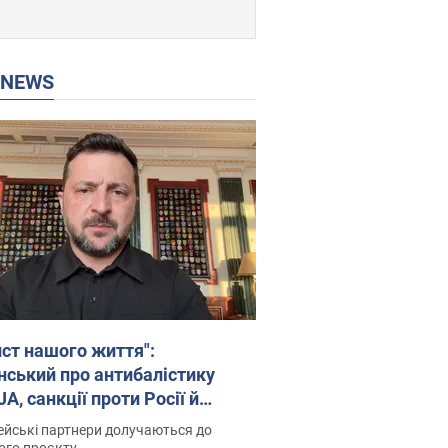
P NEWS
ист нашого життя":
нський про антибалістику
A, санкції проти Росії й
имку аграріїв. Відео
йські партнери долучаються до
ого проєкту