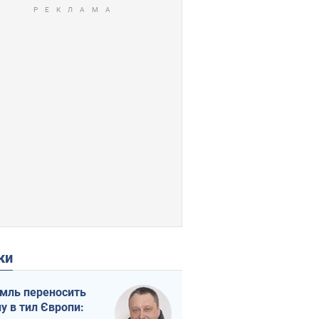
ки
мль переносить
ну в тил Європи: