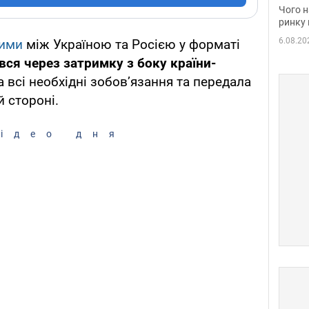
вакан
Чого н
ринку 
6.08.20
ними
між Україною та Росією у форматі
увся через затримку з боку країни-
 всі необхідні зобов’язання та передала
 стороні.
ідео дня