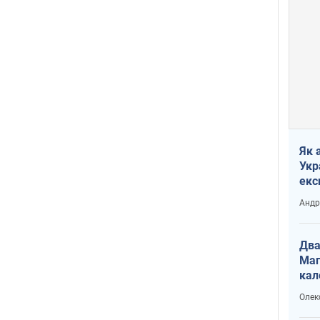
Як 
Укр
екс
наф
Андр
Два
Маг
кал
Олек