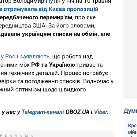
атор Володимир Путін у ніч на 10 травня
е отримувала від Києва пропозицій
передбаченого перемир'ям
, про яке
ередництва США. За його словами,
адавали українцям списки на обмін, але
, у Росії заявляють,
що робота над
неними між
РФ та Україною
триває та
ння технічних деталей. Процес потребує
евірки та погодження списків. Водночас у
жний оптимізм щодо швидкого
Дум
 у нас у
Telegram-каналі
OBOZ.UA і
Viber
.
Кре
вій