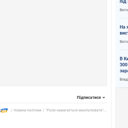
під
кри
Вікт
На 
вис
Вікт
В К
300
зар
всу
Влад
Підписатися
Новини політики
"Росія намагається маніпулювати":...