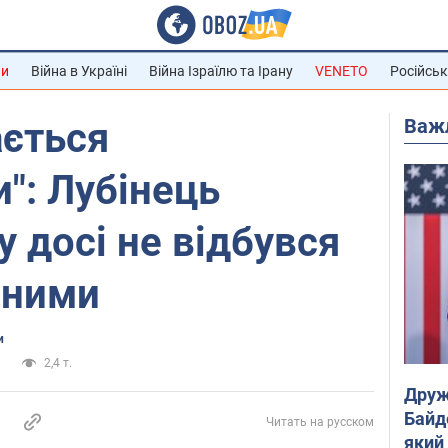
ни
Війна в Україні
Війна Ізраїлю та Ірану
VENETO
Російськ
Важ
ається
": Лубінець
у досі не відбувся
еними
и
а
2,4 т.
Друж
Байд
Читать на русском
який