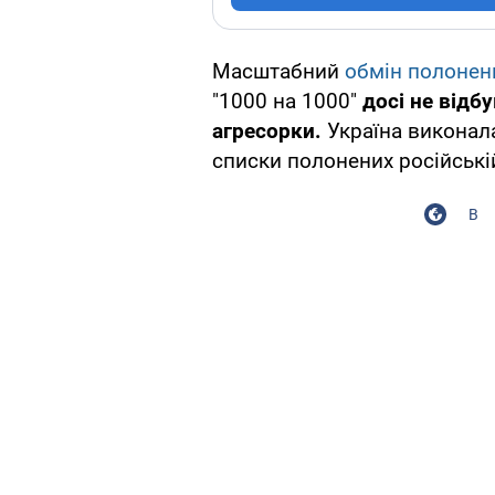
Масштабний
обмін полоне
"1000 на 1000"
досі не відб
агресорки.
Україна виконала
списки полонених російській
В