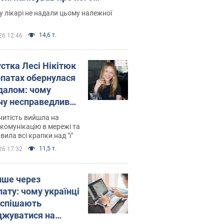
есивний" рак
 лікарі не надали цьому належної
14,6 т.
26 12:46
устка Лесі Нікітюк
рпатах обернулася
далом: чому
чу несправедливо
йтили
нитість вийшла на
комунікацію в мережі та
вила всі крапки над "і"
11,5 т.
26 17:32
ише через
лату: чому українці
оспішають
джуватися на