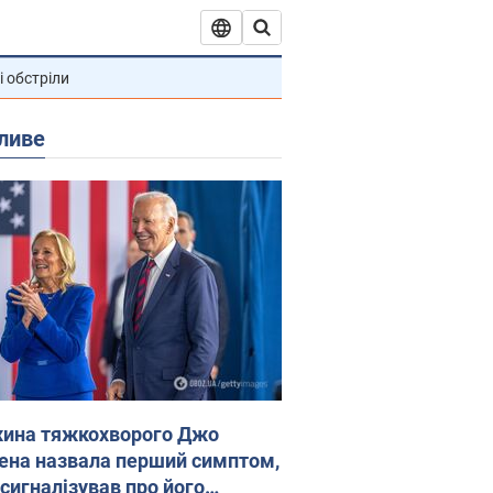
і обстріли
ливе
ина тяжкохворого Джо
ена назвала перший симптом,
 сигналізував про його