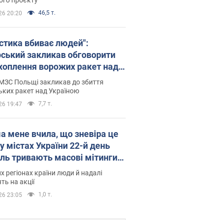
46,5 т.
26 20:20
істика вбиває людей":
рський закликав обговорити
хоплення ворожих ракет над
їною
МЗС Польщі закликав до збиття
ьких ракет над Україною
7,7 т.
26 19:47
а мене вчила, що зневіра це
 у містах України 22-й день
іль тривають масові мітинги
овернення Федорова. Фото і
их регіонах країни люди й надалі
о
ть на акції
1,0 т.
26 23:05