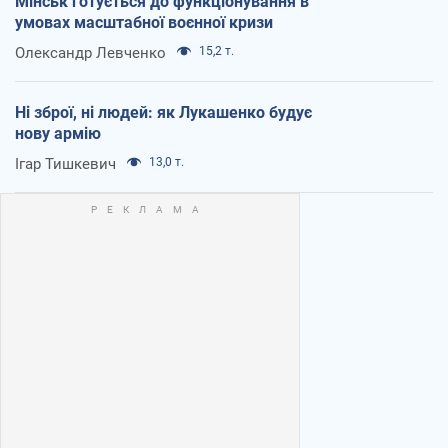
Мінськ готується до функціонування в
умовах масштабної воєнної кризи
Олександр Левченко
15,2 т.
Ні зброї, ні людей: як Лукашенко будує
нову армію
Ігар Тишкевич
13,0 т.