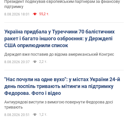
Президент подякував європейським партнерам за фінансову
підтримку
55,2 т.
8.08.2026 18:01
Україна придбала у Туреччини 70 балістичних
ракет і багато іншого озброєння: у Держдепі
США оприлюднили список
Держдеп вже поставив до відома американський Конгрес
2,2 т.
8.08.2026 20:37
"Нас почули на одне вухо": у містах України 24-й
день поспіль тривають мітинги на підтримку
Федорова. Фото і відео
Антиурядові виступи з вимогою повернути Федорова досі
тривають
1,2 т.
8.08.2026 20:51