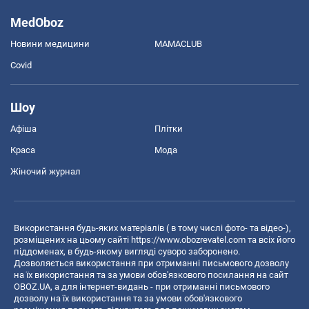
MedOboz
Новини медицини
MAMACLUB
Covid
Шоу
Афіша
Плітки
Краса
Мода
Жіночий журнал
Використання будь-яких матеріалів ( в тому числі фото- та відео-),
розміщених на цьому сайті
https://www.obozrevatel.com
та всіх його
піддоменах, в будь-якому вигляді суворо заборонено.
Дозволяється використання при отриманні письмового дозволу
на їх використання та за умови обов'язкового посилання на сайт
OBOZ.UA, а для інтернет-видань - при отриманні письмового
дозволу на їх використання та за умови обов'язкового