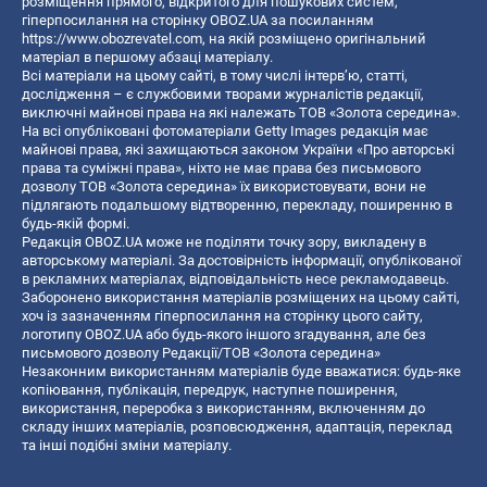
розміщення прямого, відкритого для пошукових систем,
гіперпосилання на сторінку OBOZ.UA за посиланням
https://www.obozrevatel.com
, на якій розміщено оригінальний
матеріал в першому абзаці матеріалу.
Всі матеріали на цьому сайті, в тому числі інтерв’ю, статті,
дослідження – є службовими творами журналістів редакції,
виключні майнові права на які належать ТОВ «Золота середина».
На всі опубліковані фотоматеріали Getty Images редакція має
майнові права, які захищаються законом України «Про авторські
права та суміжні права», ніхто не має права без письмового
дозволу ТОВ «Золота середина» їх використовувати, вони не
підлягають подальшому відтворенню, перекладу, поширенню в
будь-якій формі.
Редакція OBOZ.UA може не поділяти точку зору, викладену в
авторському матеріалі. За достовірність інформації, опублікованої
в рекламних матеріалах, відповідальність несе рекламодавець.
Заборонено використання матеріалів розміщених на цьому сайті,
хоч із зазначенням гіперпосилання на сторінку цього сайту,
логотипу OBOZ.UA або будь-якого іншого згадування, але без
письмового дозволу Редакції/ТОВ «Золота середина»
Незаконним використанням матеріалів буде вважатися: будь-яке
копiювання, публiкацiя, передрук, наступне поширення,
використання, переробка з використанням, включенням до
складу інших матеріалів, розповсюдження, адаптація, переклад
та інші подібні зміни матеріалу.