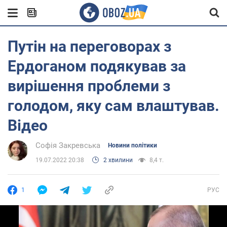
Путін на переговорах з
Ердоганом подякував за
вирішення проблеми з
голодом, яку сам влаштував.
Відео
Софія Закревська
Новини політики
19.07.2022 20:38
2 хвилини
8,4 т.
1
РУС