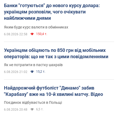
Банки "готуються" до нового курсу долара:
українцям розповіли, чого очікувати
найближчими днями
Яким буде курс валюти в обмінниках
150,4 т.
6.08.2026 22:58
Українцям обіцяють по 850 грн від мобільних
операторів: що не так з цими повідомленнями
Як не потрапити в пастку шахраїв
15,2 т.
6.08.2026 21:02
Найдорожчий футболіст "Динамо" забив
"Карабаху" вже на 10-й хвилині матчу. Відео
Поєдинок відбувається в Польщі
6,5 т.
6.08.2026 20:48