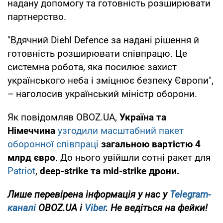
надану допомогу та готовність розширювати
партнерство.
"Вдячний Diehl Defence за надані рішення й
готовність розширювати співпрацю. Це
системна робота, яка посилює захист
українського неба і зміцнює безпеку Європи",
– наголосив український міністр оборони.
Як повідомляв OBOZ.UA,
Україна та
Німеччина
узгодили масштабний пакет
оборонної співпраці
загальною вартістю 4
млрд євро
. До нього увійшли сотні ракет для
Patriot
,
deep-strike та mid-strike дрони.
Лише
перевірена інформація у нас у
Telegram-
каналі
OBOZ.UA і
Viber
. Не ведіться на фейки!