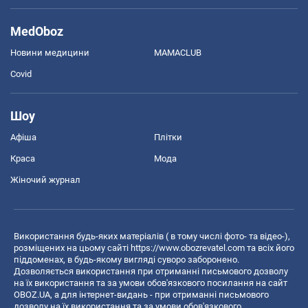
MedOboz
Новини медицини
MAMACLUB
Covid
Шоу
Афіша
Плітки
Краса
Мода
Жіночий журнал
Використання будь-яких матеріалів ( в тому числі фото- та відео-),
розміщених на цьому сайті
https://www.obozrevatel.com
та всіх його
піддоменах, в будь-якому вигляді суворо заборонено.
Дозволяється використання при отриманні письмового дозволу
на їх використання та за умови обов'язкового посилання на сайт
OBOZ.UA, а для інтернет-видань - при отриманні письмового
дозволу на їх використання та за умови обов'язкового