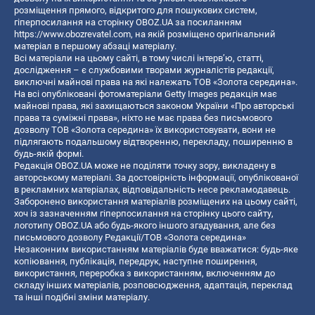
розміщення прямого, відкритого для пошукових систем,
гіперпосилання на сторінку OBOZ.UA за посиланням
https://www.obozrevatel.com
, на якій розміщено оригінальний
матеріал в першому абзаці матеріалу.
Всі матеріали на цьому сайті, в тому числі інтерв’ю, статті,
дослідження – є службовими творами журналістів редакції,
виключні майнові права на які належать ТОВ «Золота середина».
На всі опубліковані фотоматеріали Getty Images редакція має
майнові права, які захищаються законом України «Про авторські
права та суміжні права», ніхто не має права без письмового
дозволу ТОВ «Золота середина» їх використовувати, вони не
підлягають подальшому відтворенню, перекладу, поширенню в
будь-якій формі.
Редакція OBOZ.UA може не поділяти точку зору, викладену в
авторському матеріалі. За достовірність інформації, опублікованої
в рекламних матеріалах, відповідальність несе рекламодавець.
Заборонено використання матеріалів розміщених на цьому сайті,
хоч із зазначенням гіперпосилання на сторінку цього сайту,
логотипу OBOZ.UA або будь-якого іншого згадування, але без
письмового дозволу Редакції/ТОВ «Золота середина»
Незаконним використанням матеріалів буде вважатися: будь-яке
копiювання, публiкацiя, передрук, наступне поширення,
використання, переробка з використанням, включенням до
складу інших матеріалів, розповсюдження, адаптація, переклад
та інші подібні зміни матеріалу.