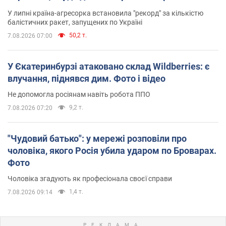
У липні країна-агресорка встановила "рекорд" за кількістю
балістичних ракет, запущених по Україні
50,2 т.
7.08.2026 07:00
У Єкатеринбурзі атаковано склад Wildberries: є
влучання, піднявся дим. Фото і відео
Не допомогла росіянам навіть робота ППО
9,2 т.
7.08.2026 07:20
"Чудовий батько": у мережі розповіли про
чоловіка, якого Росія убила ударом по Броварах.
Фото
Чоловіка згадують як професіонала своєї справи
1,4 т.
7.08.2026 09:14