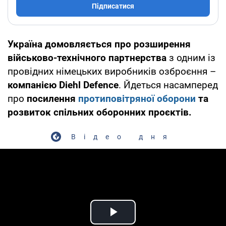
Підписатися
Україна домовляється про розширення
військово-технічного партнерства
з одним із
провідних німецьких виробників озброєння –
компанією Diehl Defence
. Йдеться насамперед
про
посилення
протиповітряної оборони
та
розвиток спільних оборонних проєктів.
Відео дня
Play Video