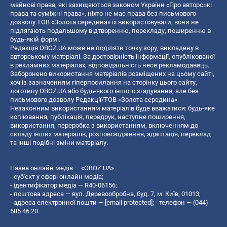
майнові права, які захищаються законом України «Про авторські
права та суміжні права», ніхто не має права без письмового
дозволу ТОВ «Золота середина» їх використовувати, вони не
підлягають подальшому відтворенню, перекладу, поширенню в
будь-якій формі.
Редакція OBOZ.UA може не поділяти точку зору, викладену в
авторському матеріалі. За достовірність інформації, опублікованої
в рекламних матеріалах, відповідальність несе рекламодавець.
Заборонено використання матеріалів розміщених на цьому сайті,
хоч із зазначенням гіперпосилання на сторінку цього сайту,
логотипу OBOZ.UA або будь-якого іншого згадування, але без
письмового дозволу Редакції/ТОВ «Золота середина»
Незаконним використанням матеріалів буде вважатися: будь-яке
копiювання, публiкацiя, передрук, наступне поширення,
використання, переробка з використанням, включенням до
складу інших матеріалів, розповсюдження, адаптація, переклад
та інші подібні зміни матеріалу.
Назва онлайн медіа — «OBOZ.UA»
- суб'єкт у сфері онлайн медіа;
- ідентифікатор медіа — R40-06156;
- поштова адреса — вул. Деревообробна, буд. 7, м. Київ, 01013;
- адреса електронної пошти —
[email protected]
; - телефон — (044)
585 46 20