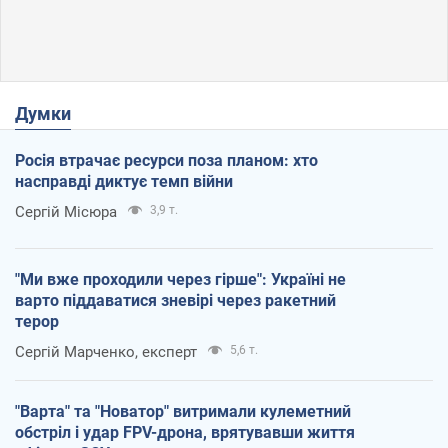
Думки
Росія втрачає ресурси поза планом: хто
насправді диктує темп війни
Сергій Місюра
3,9 т.
"Ми вже проходили через гірше": Україні не
варто піддаватися зневірі через ракетний
терор
Сергій Марченко, експерт
5,6 т.
"Варта" та "Новатор" витримали кулеметний
обстріл і удар FPV-дрона, врятувавши життя