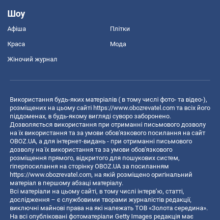
Шоу
Афіша
Плітки
Краса
Мода
Жіночий журнал
Використання будь-яких матеріалів ( в тому числі фото- та відео-),
розміщених на цьому сайті
https://www.obozrevatel.com
та всіх його
піддоменах, в будь-якому вигляді суворо заборонено.
Дозволяється використання при отриманні письмового дозволу
на їх використання та за умови обов'язкового посилання на сайт
OBOZ.UA, а для інтернет-видань - при отриманні письмового
дозволу на їх використання та за умови обов'язкового
розміщення прямого, відкритого для пошукових систем,
гіперпосилання на сторінку OBOZ.UA за посиланням
https://www.obozrevatel.com
, на якій розміщено оригінальний
матеріал в першому абзаці матеріалу.
Всі матеріали на цьому сайті, в тому числі інтерв’ю, статті,
дослідження – є службовими творами журналістів редакції,
виключні майнові права на які належать ТОВ «Золота середина».
На всі опубліковані фотоматеріали Getty Images редакція має