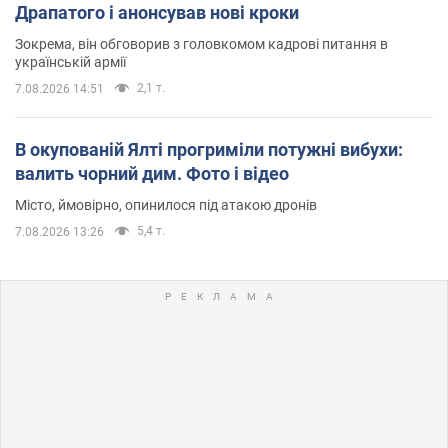
Драпатого і анонсував нові кроки
Зокрема, він обговорив з головкомом кадрові питання в
українській армії
2,1 т.
7.08.2026 14:51
В окупованій Ялті прогриміли потужні вибухи:
валить чорний дим. Фото і відео
Місто, ймовірно, опинилося під атакою дронів
5,4 т.
7.08.2026 13:26