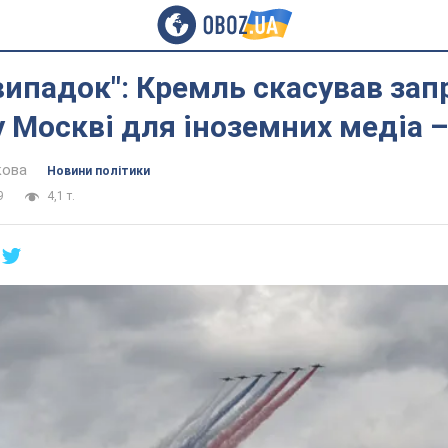
випадок": Кремль скасував за
у Москві для іноземних медіа –
кова
Новини політики
9
4,1 т.