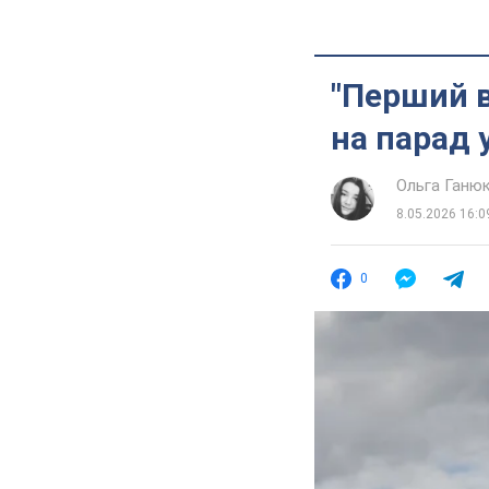
"Перший 
на парад 
Ольга Ганю
8.05.2026 16:0
0