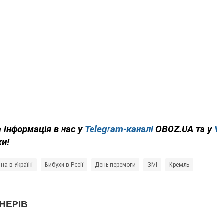
 інформація в нас у
Telegram-каналі
OBOZ.UA та у
ки!
йна в Україні
Вибухи в Росії
День перемоги
ЗМІ
Кремль