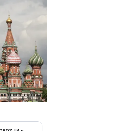
 OBOZ.UA у