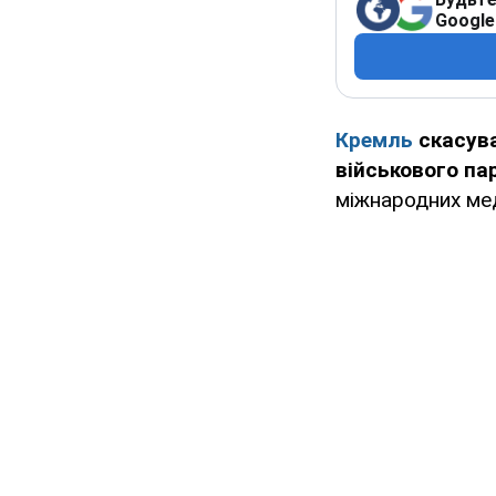
Google
Кремль
скасува
військового па
міжнародних мед