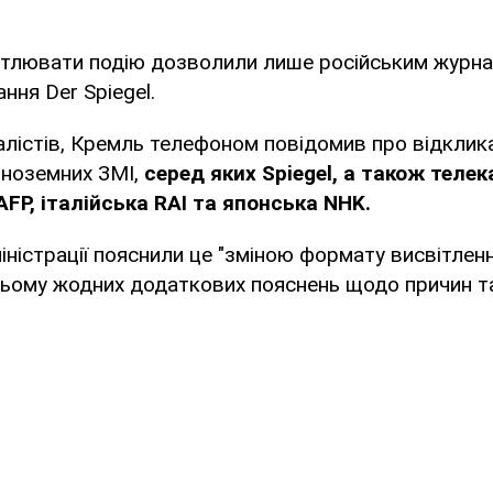
ітлювати подію дозволили лише російським журна
ння Der Spiegel.
лістів, Кремль телефоном повідомив про відклика
іноземних ЗМІ,
серед яких Spiegel, а також телек
AFP, італійська RAI та японська NHK.
міністрації пояснили це "зміною формату висвітлен
цьому жодних додаткових пояснень щодо причин т