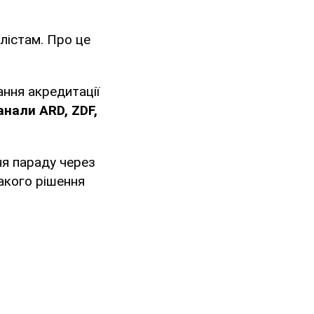
лістам. Про це
ння акредитації
анали ARD, ZDF,
ня параду через
акого рішення