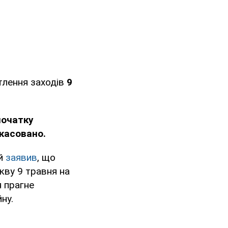
тлення заходів
9
початку
скасовано.
й
заявив
, що
кву 9 травня на
я прагне
ну.