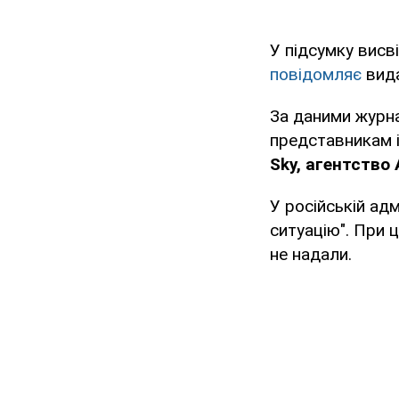
У підсумку висв
повідомляє
вида
За даними журна
представникам 
Sky, агентство 
У російській ад
ситуацію". При 
не надали.