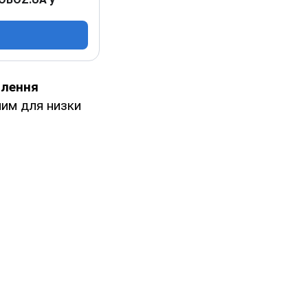
тлення
ним для низки