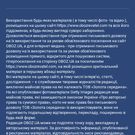
Використання будь-яких матеріалів ( в тому числі фото- та відео-),
розміщених на цьому сайті
https://www.obozrevatel.com
та всіх його
піддоменах, в будь-якому вигляді суворо заборонено.
Дозволяється використання при отриманні письмового дозволу
на їх використання та за умови обов'язкового посилання на сайт
OBOZ.UA, а для інтернет-видань - при отриманні письмового
дозволу на їх використання та за умови обов'язкового
розміщення прямого, відкритого для пошукових систем,
гіперпосилання на сторінку OBOZ.UA за посиланням
https://www.obozrevatel.com
, на якій розміщено оригінальний
матеріал в першому абзаці матеріалу.
Всі матеріали на цьому сайті, в тому числі інтерв’ю, статті,
дослідження – є службовими творами журналістів редакції,
виключні майнові права на які належать ТОВ «Золота середина».
На всі опубліковані фотоматеріали Getty Images редакція має
майнові права, які захищаються законом України «Про авторські
права та суміжні права», ніхто не має права без письмового
дозволу ТОВ «Золота середина» їх використовувати, вони не
підлягають подальшому відтворенню, перекладу, поширенню в
будь-якій формі.
Редакція OBOZ.UA може не поділяти точку зору, викладену в
авторському матеріалі. За достовірність інформації, опублікованої
в рекламних матеріалах, відповідальність несе рекламодавець.