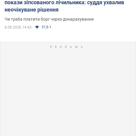
покази зіпсованого лічильника: суддя ухвалив
неочікуване рішення
Чи треба платити борг через донарахування
31,6 т.
8.08.2026 14:43