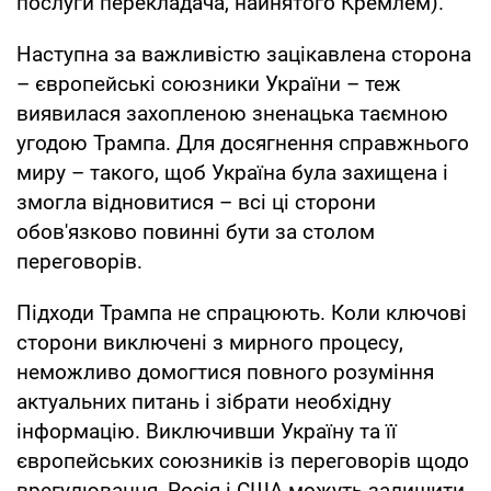
послуги перекладача, найнятого Кремлем).
Наступна за важливістю зацікавлена сторона
– європейські союзники України – теж
виявилася захопленою зненацька таємною
угодою Трампа. Для досягнення справжнього
миру – такого, щоб Україна була захищена і
змогла відновитися – всі ці сторони
обов'язково повинні бути за столом
переговорів.
Підходи Трампа не спрацюють. Коли ключові
сторони виключені з мирного процесу,
неможливо домогтися повного розуміння
актуальних питань і зібрати необхідну
інформацію. Виключивши Україну та її
європейських союзників із переговорів щодо
врегулювання, Росія і США можуть залишити