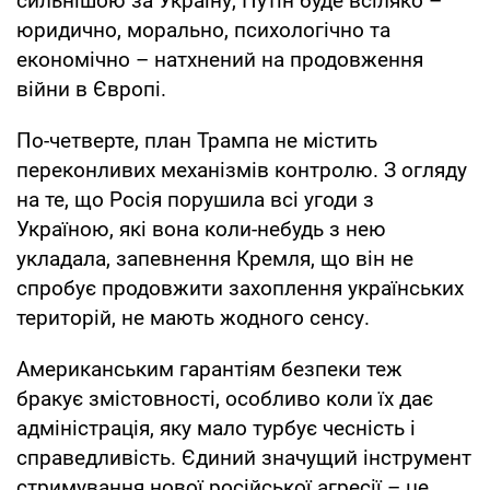
сильнішою за Україну, Путін буде всіляко –
юридично, морально, психологічно та
економічно – натхнений на продовження
війни в Європі.
По-четверте, план Трампа не містить
переконливих механізмів контролю. З огляду
на те, що Росія порушила всі угоди з
Україною, які вона коли-небудь з нею
укладала, запевнення Кремля, що він не
спробує продовжити захоплення українських
територій, не мають жодного сенсу.
Американським гарантіям безпеки теж
бракує змістовності, особливо коли їх дає
адміністрація, яку мало турбує чесність і
справедливість. Єдиний значущий інструмент
стримування нової російської агресії – це