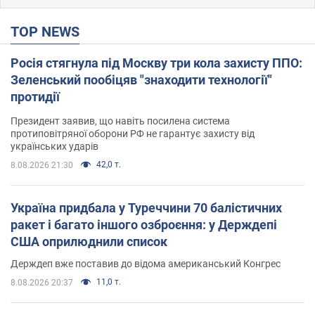
TOP NEWS
Росія стягнула під Москву три кола захисту ППО:
Зеленський пообіцяв "знаходити технології"
протидії
Президент заявив, що навіть посилена система
протиповітряної оборони РФ не гарантує захисту від
українських ударів
42,0 т.
8.08.2026 21:30
Україна придбала у Туреччини 70 балістичних
ракет і багато іншого озброєння: у Держдепі
США оприлюднили список
Держдеп вже поставив до відома американський Конгрес
11,0 т.
8.08.2026 20:37