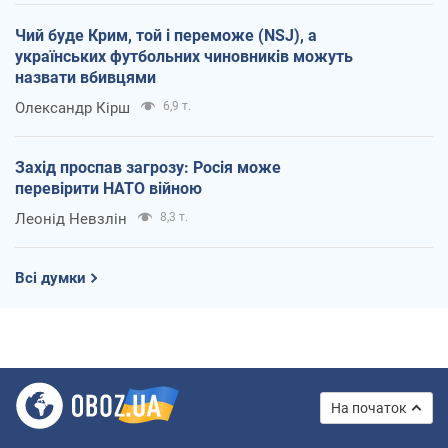
Чий буде Крим, той і переможе (NSJ), а
українських футбольних чиновників можуть
назвати вбивцями
Олександр Кірш
6,9 т.
Захід проспав загрозу: Росія може
перевірити НАТО війною
Леонід Невзлін
8,3 т.
Всі думки
На початок