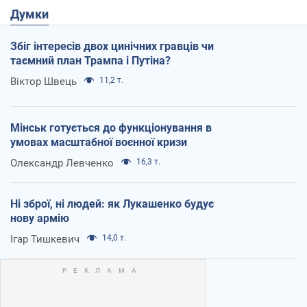
Думки
Збіг інтересів двох цинічних гравців чи
таємний план Трампа і Путіна?
Віктор Швець
11,2 т.
Мінськ готується до функціонування в
умовах масштабної воєнної кризи
Олександр Левченко
16,3 т.
Ні зброї, ні людей: як Лукашенко будує
нову армію
Ігар Тишкевич
14,0 т.