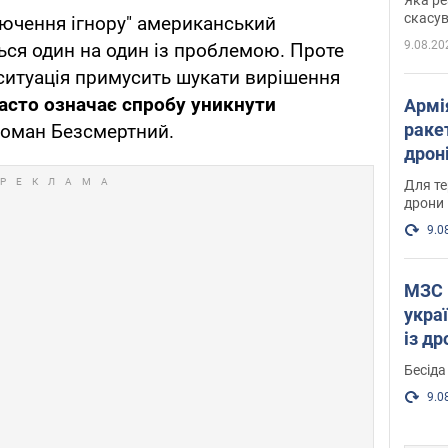
"мос
скасув
лючення ігнору" американський
9.08.20
ся один на один із проблемою. Проте
ситуація примусить шукати вирішення
часто означає спробу уникнути
Армі
ракет
Роман Безсмертний.
дроні
пост
Для те
дрони
9.0
МЗС 
укра
із д
Бесіда
9.0