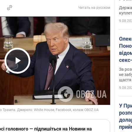
розп
Держа
Читать на русском
куплет
9.08.20
Олек
Поно
відо
секс
який
Play Video
За роз
маю
не заб
щастя
9.08.20
У Пр
розпо
дола
прий
сі головного — підпишіться на Новини на