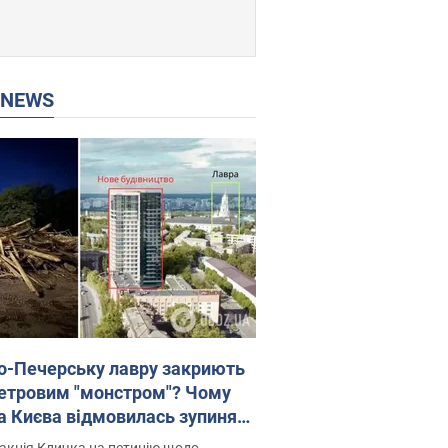
P NEWS
о-Печерську лавру закриють
етровим "монстром"? Чому
а Києва відмовилась зупиняти
вництво хмарочоса
акція Кличка на петицію щодо