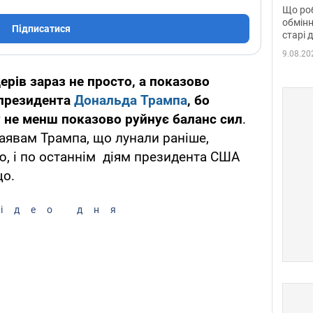
та б
Що роб
обмінн
Підписатися
старі 
9.08.20
ерів зараз не просто, а показово
 президента
Дональда Трампа
, бо
у не менш показово руйнує баланс сил
.
аявам Трампа, що лунали раніше,
ю, і по останнім діям президента США
що.
ідео дня