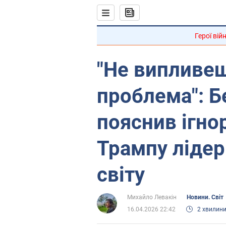
Герої вій
"Не випливеш
проблема": 
пояснив ігно
Трампу лідер
світу
Михайло Левакін
Новини. Світ
16.04.2026 22:42
2 хвилин