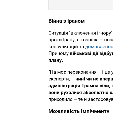
Війна з Іраном
Ситуація "включення ігнору
проти Ірану, а точніше – поч
консультацій та
домовленос
Причому
військові дії від
плану.
"На моє переконання – і це 
експерти, –
нині чи не впер
адміністрація Трампа сіли,
вони рухалися абсолютно 
приходило – те й застосову
Можливість імпічменту