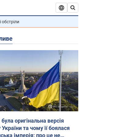
і обстріли
ливе
 була оригінальна версія
 України та чому її боялася
ська імперія: про це не