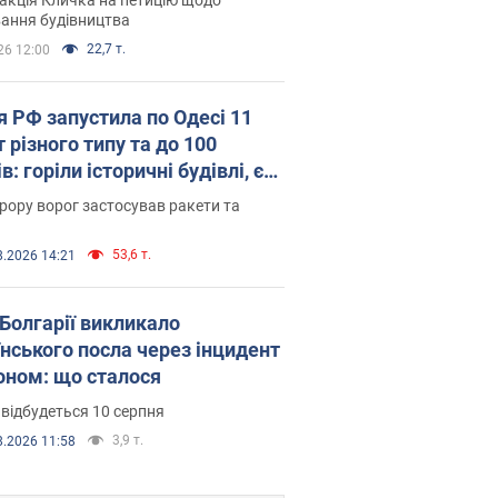
ковського вірянина"
ання будівництва
22,7 т.
26 12:00
я РФ запустила по Одесі 11
 різного типу та до 100
в: горіли історичні будівлі, є
раждалі. Фото та відео
рору ворог застосував ракети та
53,6 т.
8.2026 14:21
Болгарії викликало
їнського посла через інцидент
роном: що сталося
 відбудеться 10 серпня
3,9 т.
8.2026 11:58