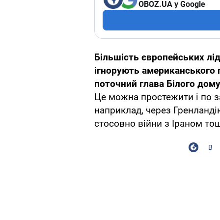
OBOZ.UA у Google
Більшість європейських лід
ігнорують американського
поточний глава Білого дом
Це можна простежити і по з
наприклад, через Гренланді
стосовно війни з Іраном то
В