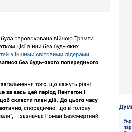
" була спровокована війною Трампа
атком цієї війни без будь-яких
тей з іншими світовими лідерами
.
бувалися без будь-якого попереднього
узагальнення того, що кажуть різні
ше за весь цей період Пентагон і
 щоб скласти план дій. До цього часу
Дум
хаотично
, спорадично: що в голову
вали", – зазначає Роман Безсмертний.
Укр
пар