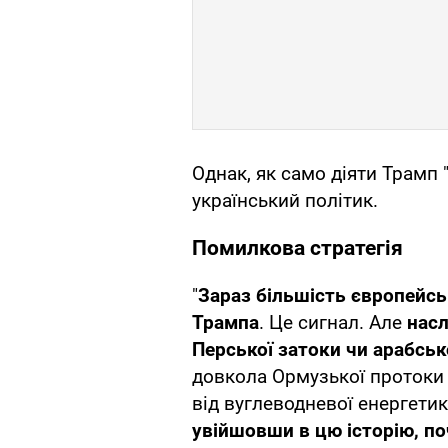
Однак, як само діяти Трамп 
український політик.
Помилкова стратегія
"
Зараз більшість європейсь
Трампа
. Це сигнал. Але
наслі
Перської затоки чи арабсько
довкола Ормузької протоки
від вуглеводневої енергети
увійшовши в цю історію, п