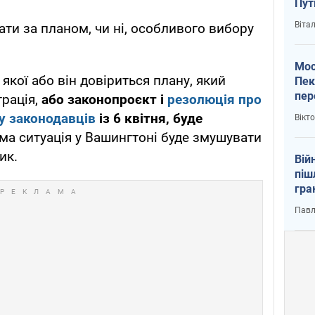
Пут
вий
Віта
ати за планом, чи ні, особливого вибору
Мос
 якої або він довіриться плану, який
Пек
пер
трація,
або законопроєкт і
резолюція про
зал
у законодавців
із 6 квітня, буде
Вікт
Ки
сама ситуація у Вашингтоні буде змушувати
ик.
Вій
піш
гра
юту
Павл