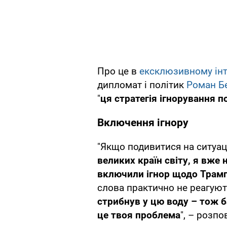
Про це в
ексклюзивному ін
дипломат і політик
Роман Б
"
ця стратегія ігнорування 
Включення ігнору
"Якщо подивитися на ситуац
великих країн світу, я вже 
включили ігнор щодо Трам
слова практично не реагую
стрибнув у цю воду – тож б
це твоя проблема
", – розп