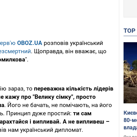
TO
терв'ю
OBOZ.UA
розповів український
езсмертний
. Щоправда, він вважає, що
помилкова
".
ію зараз, то
переважна кількість лідерів
не кажу про "Велику сімку", просто
па
. Його не бачать, не помічають, на його
Києв
ть. Принцип дуже простий:
ти сам
80-м
арахтайся і випливай. А не випливеш –
влад
овів нам український дипломат.
буді
Яка ре