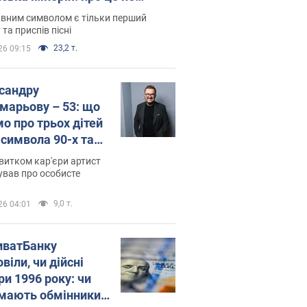
овідають у школі
вним символом є тільки перший
 та приспів пісні
23,2 т.
26 09:15
сандру
марьову – 53: що
мо про трьох дітей
-символа 90-х та
 вигляд вони
витком кар'єри артист
ть
ував про особисте
9,0 т.
26 04:01
иватБанку
віли, чи дійсні
ри 1996 року: чи
мають обмінники