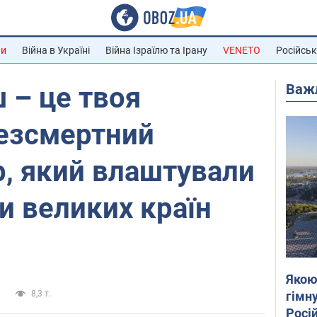
ни
Війна в Україні
Війна Ізраїлю та Ірану
VENETO
Російськ
Важ
 – це твоя
Безсмертний
р, який влаштували
и великих країн
Якою
гімну
и
8,3 т.
Росій