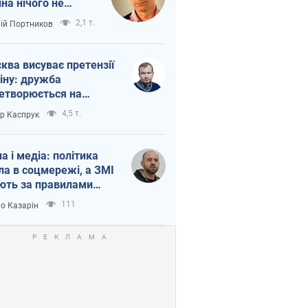
іна нічого не
шло з Україною
2,1 т.
лій Портников
ква висуває претензії
іну: дружба
етворюється на
ежність Росії від
4,5 т.
ор Каспрук
таю
на і медіа: політика
ла в соцмережі, а ЗМІ
ють за правилами
б
111
о Казарін