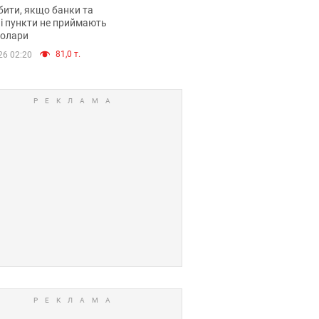
анки такі купюри
ити, якщо банки та
і пункти не приймають
долари
81,0 т.
26 02:20