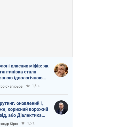
олоні власних міфів: як
тянтинівка стала
овною ідеологічною
ткою для російських
1,5 т.
ро Снєгирьов
пантів
рутинг: оновлений і,
же, корисний ворожий
від, або Діалектика
агливого боягузтва
1,5 т.
сандр Кірш