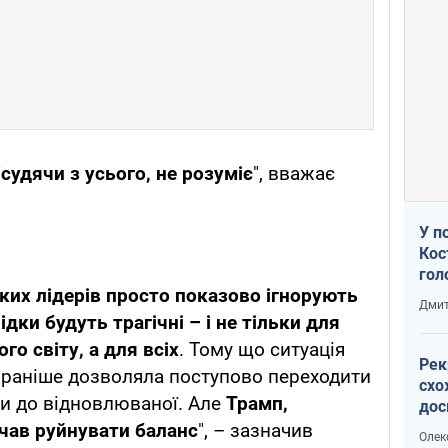
"
судячи з усього, не розуміє
", вважає
У п
Кос
гол
ких лідерів просто показово ігнорують
пас
Дмит
оку
дки будуть трагічні – і не тільки для
го світу, а для всіх
. Тому що ситуація
Рек
 раніше дозволяла поступово переходити
схо
ки до відновлюваної. Але
Трамп,
дос
виб
очав руйнувати баланс
", – зазначив
Олек