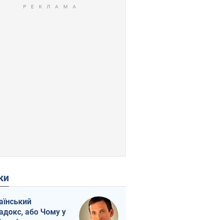
ки
аїнський
адокс, або Чому у