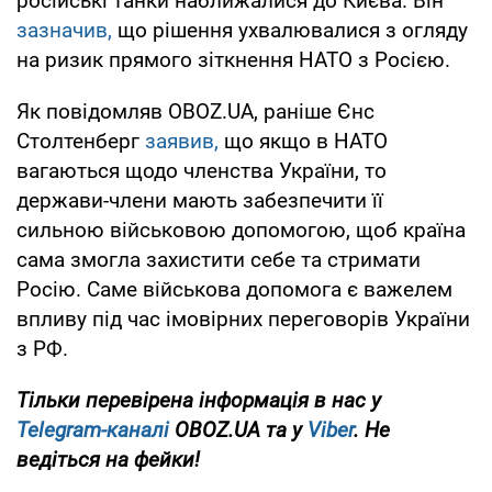
російські танки наближалися до Києва. Він
зазначив,
що рішення ухвалювалися з огляду
на ризик прямого зіткнення НАТО з Росією.
Як повідомляв OBOZ.UA, раніше Єнс
Столтенберг
заявив,
що якщо в НАТО
вагаються щодо членства України, то
держави-члени мають забезпечити її
сильною військовою допомогою, щоб країна
сама змогла захистити себе та стримати
Росію. Саме військова допомога є важелем
впливу під час імовірних переговорів України
з РФ.
Тільки перевірена інформація в нас у
Telegram-каналі
OBOZ.UA та у
Viber
. Не
ведіться на фейки!