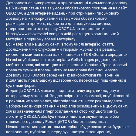
Дозволяється використання при отриманні письмового дозволу
на їх використання та за умови обов'язкового посилання на сайт
OBOZ.UA, а для інтернет-видань - при отриманні письмового
дозволу на їх використання та за умови обов'язкового
розміщення прямого, відкритого для пошукових систем,
гіперпосилання на сторінку OBOZ.UA за посиланням
https://www.obozrevatel.com
, на якій розміщено оригінальний
матеріал в першому абзаці матеріалу.
Всі матеріали на цьому сайті, в тому числі інтерв’ю, статті,
дослідження – є службовими творами журналістів редакції,
виключні майнові права на які належать ТОВ «Золота середина».
На всі опубліковані фотоматеріали Getty Images редакція має
майнові права, які захищаються законом України «Про авторські
права та суміжні права», ніхто не має права без письмового
дозволу ТОВ «Золота середина» їх використовувати, вони не
підлягають подальшому відтворенню, перекладу, поширенню в
будь-якій формі.
Редакція OBOZ.UA може не поділяти точку зору, викладену в
авторському матеріалі. За достовірність інформації, опублікованої
в рекламних матеріалах, відповідальність несе рекламодавець.
Заборонено використання матеріалів розміщених на цьому сайті,
хоч із зазначенням гіперпосилання на сторінку цього сайту,
логотипу OBOZ.UA або будь-якого іншого згадування, але без
письмового дозволу Редакції/ТОВ «Золота середина»
Незаконним використанням матеріалів буде вважатися: будь-яке
копiювання, публiкацiя, передрук, наступне поширення,