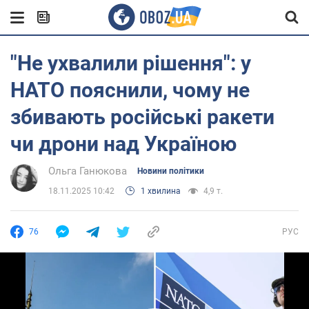
"Не ухвалили рішення": у
НАТО пояснили, чому не
збивають російські ракети
чи дрони над Україною
Ольга Ганюкова
Новини політики
18.11.2025 10:42
1 хвилина
4,9 т.
76
РУС