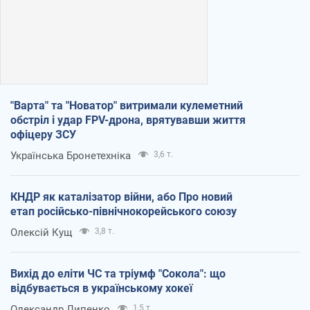
"Варта" та "Новатор" витримали кулеметний
обстріл і удар FPV-дрона, врятувавши життя
офіцеру ЗСУ
Українська Бронетехніка
3,6 т.
КНДР як каталізатор війни, або Про новий
етап російсько-північнокорейського союзу
Олексій Кущ
3,8 т.
Вихід до еліти ЧС та тріумф "Сокола": що
відбувається в українському хокеї
Олександр Липенко
1,5 т.