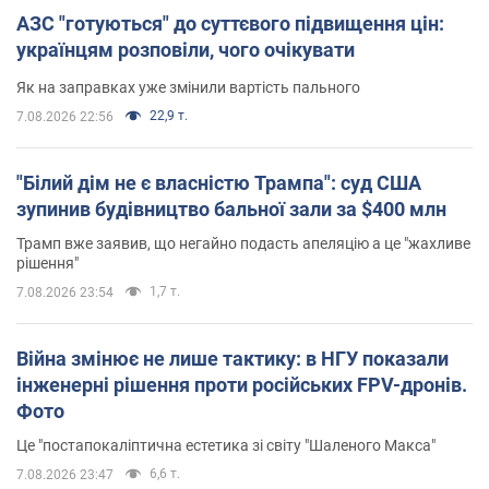
АЗС "готуються" до суттєвого підвищення цін:
українцям розповіли, чого очікувати
Як на заправках уже змінили вартість пального
22,9 т.
7.08.2026 22:56
"Білий дім не є власністю Трампа": суд США
зупинив будівництво бальної зали за $400 млн
Трамп вже заявив, що негайно подасть апеляцію а це "жахливе
рішення"
1,7 т.
7.08.2026 23:54
Війна змінює не лише тактику: в НГУ показали
інженерні рішення проти російських FPV-дронів.
Фото
Це "постапокаліптична естетика зі світу "Шаленого Макса"
6,6 т.
7.08.2026 23:47