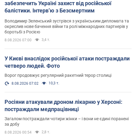
забезпечить Україні захист від російської
балістики. Інтерв’ю з Безсмертним
Володимир Зеленський зустрівся з українським дипломата та
окреслив нове бачення війни та ролі міжнародних партнерів у
боротьбі з Росією
3,4 т.
8.08.2026 07:00
У Києві внаслідок російської атаки постраждали
четверо людей. Фото
Ворог продовжує регулярний ракетний терор столиці
10,3 т.
8.08.2026 07:02
Росіяни атакували дроном лікарню у Херсоні:
постраждали медпрацівниці
Загалом постраждали чотири жінки – і вони не єдині поранені
за добу
2,8 т.
8.08.2026 00:54