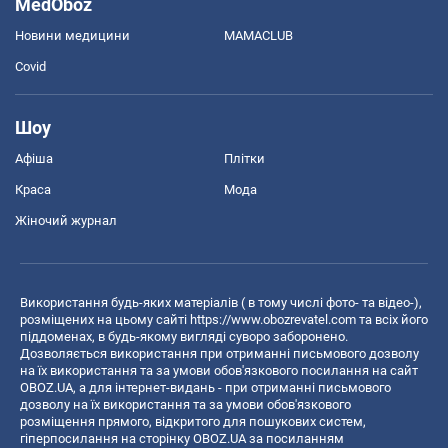
MedOboz
Новини медицини
MAMACLUB
Covid
Шоу
Афіша
Плітки
Краса
Мода
Жіночий журнал
Використання будь-яких матеріалів ( в тому числі фото- та відео-),
розміщених на цьому сайті
https://www.obozrevatel.com
та всіх його
піддоменах, в будь-якому вигляді суворо заборонено.
Дозволяється використання при отриманні письмового дозволу
на їх використання та за умови обов'язкового посилання на сайт
OBOZ.UA, а для інтернет-видань - при отриманні письмового
дозволу на їх використання та за умови обов'язкового
розміщення прямого, відкритого для пошукових систем,
гіперпосилання на сторінку OBOZ.UA за посиланням