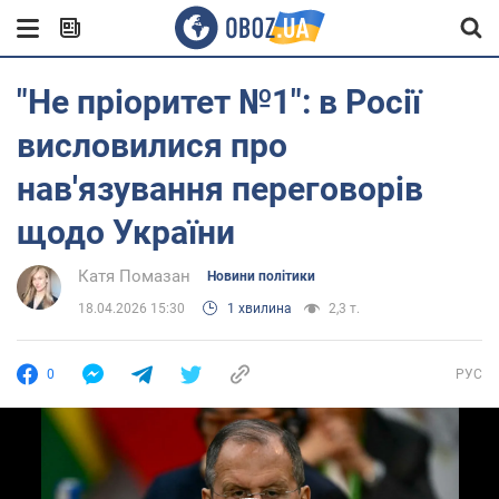
"Не пріоритет №1": в Росії
висловилися про
нав'язування переговорів
щодо України
Катя Помазан
Новини політики
18.04.2026 15:30
1 хвилина
2,3 т.
0
РУС