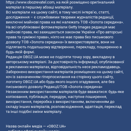
https://www.obozrevatel.com
, на якій розміщено оригінальний
матеріал в першому абзаці матеріалу.
Всі матеріали на цьому сайті, в тому числі інтерв’ю, статті,
дослідження – є службовими творами журналістів редакції,
виключні майнові права на які належать ТОВ «Золота середина».
На всі опубліковані фотоматеріали Getty Images редакція має
майнові права, які захищаються законом України «Про авторські
права та суміжні права», ніхто не має права без письмового
дозволу ТОВ «Золота середина» їх використовувати, вони не
підлягають подальшому відтворенню, перекладу, поширенню в
будь-якій формі.
Редакція OBOZ.UA може не поділяти точку зору, викладену в
авторському матеріалі. За достовірність інформації, опублікованої
в рекламних матеріалах, відповідальність несе рекламодавець.
Заборонено використання матеріалів розміщених на цьому сайті,
хоч із зазначенням гіперпосилання на сторінку цього сайту,
логотипу OBOZ.UA або будь-якого іншого згадування, але без
письмового дозволу Редакції/ТОВ «Золота середина»
Незаконним використанням матеріалів буде вважатися: будь-яке
копiювання, публiкацiя, передрук, наступне поширення,
використання, переробка з використанням, включенням до
складу інших матеріалів, розповсюдження, адаптація, переклад
та інші подібні зміни матеріалу.
Назва онлайн медіа — «OBOZ.UA»