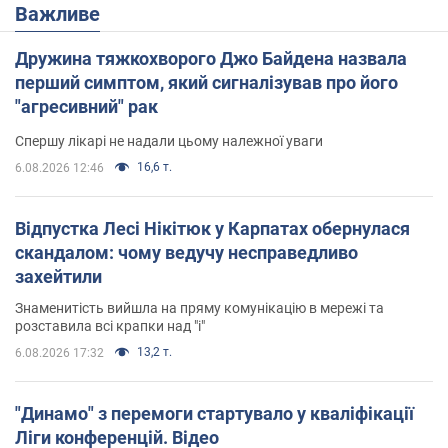
Важливе
Дружина тяжкохворого Джо Байдена назвала
перший симптом, який сигналізував про його
"агресивний" рак
Спершу лікарі не надали цьому належної уваги
16,6 т.
6.08.2026 12:46
Відпустка Лесі Нікітюк у Карпатах обернулася
скандалом: чому ведучу несправедливо
захейтили
Знаменитість вийшла на пряму комунікацію в мережі та
розставила всі крапки над "і"
13,2 т.
6.08.2026 17:32
"Динамо" з перемоги стартувало у кваліфікації
Ліги конференцій. Відео