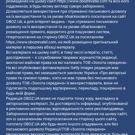
розміщених на цьому сайті
https://www.obozrevatel.com
та всіх його
піддоменах, в будь-якому вигляді суворо заборонено.
Дозволяється використання при отриманні письмового дозволу
на їх використання та за умови обов'язкового посилання на сайт
OBOZ.UA, а для інтернет-видань - при отриманні письмового
дозволу на їх використання та за умови обов'язкового
розміщення прямого, відкритого для пошукових систем,
гіперпосилання на сторінку OBOZ.UA за посиланням
https://www.obozrevatel.com
, на якій розміщено оригінальний
матеріал в першому абзаці матеріалу.
Всі матеріали на цьому сайті, в тому числі інтерв’ю, статті,
дослідження – є службовими творами журналістів редакції,
виключні майнові права на які належать ТОВ «Золота середина».
На всі опубліковані фотоматеріали Getty Images редакція має
майнові права, які захищаються законом України «Про авторські
права та суміжні права», ніхто не має права без письмового
дозволу ТОВ «Золота середина» їх використовувати, вони не
підлягають подальшому відтворенню, перекладу, поширенню в
будь-якій формі.
Редакція OBOZ.UA може не поділяти точку зору, викладену в
авторському матеріалі. За достовірність інформації, опублікованої
в рекламних матеріалах, відповідальність несе рекламодавець.
Заборонено використання матеріалів розміщених на цьому сайті,
хоч із зазначенням гіперпосилання на сторінку цього сайту,
логотипу OBOZ.UA або будь-якого іншого згадування, але без
письмового дозволу Редакції/ТОВ «Золота середина»
Незаконним використанням матеріалів буде вважатися: будь-яке