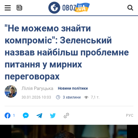
"Не можемо знайти
компроміс": Зеленський
назвав найбільш проблемне
питання у мирних
переговорах
Лілія Рагуцька
Новини політики
30.01.2026 10:03
3 хвилини
7,1 т.
1
РУС