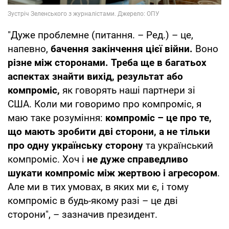
"Дуже проблемне (питання. – Ред.) – це,
напевно,
бачення закінчення цієї війни.
Воно
різне між сторонами.
Треба ще в багатьох
аспектах знайти вихід, результат або
компроміс,
як говорять наші партнери зі
США. Коли ми говоримо про компроміс, я
маю таке розуміння:
компроміс – це про те,
що мають зробити дві сторони, а не тільки
про одну українську сторону
та український
компроміс. Хоч і
не дуже справедливо
шукати компроміс між жертвою і агресором
.
Але ми в тих умовах, в яких ми є, і тому
компроміс в будь-якому разі – це дві
сторони", – зазначив президент.