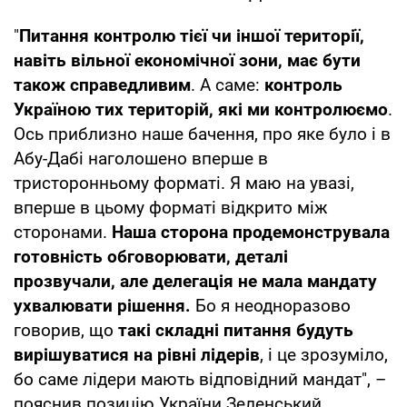
"
Питання контролю тієї чи іншої території,
навіть вільної економічної зони, має бути
також справедливим
. А саме:
контроль
Україною тих територій, які ми контролюємо
.
Ось приблизно наше бачення, про яке було і в
Абу-Дабі наголошено вперше в
тристоронньому форматі. Я маю на увазі,
вперше в цьому форматі відкрито між
сторонами.
Наша сторона продемонструвала
готовність обговорювати, деталі
прозвучали, але делегація не мала мандату
ухвалювати рішення.
Бо я неодноразово
говорив, що
такі складні питання будуть
вирішуватися на рівні лідерів
, і це зрозуміло,
бо саме лідери мають відповідний мандат", –
пояснив позицію України Зеленський.