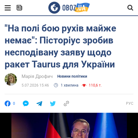
"На полі бою рухів майже
немає": Пісторіус зробив
несподівану заяву щодо
ракет Taurus для України
Марія Дрофич
Новини політики
5.07.2026 15:46
1 хвилина
110,6 т.
0
РУС