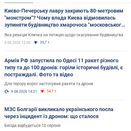
Києво-Печерську лавру закриють 80-метровим
"монстром"? Чому влада Києва відмовилась
зупиняти будівництво хмарочоса "московського
вірянина"
Яка реакція Кличка на петицію щодо скасування будівництва
35,7 т.
9.08.2026 12:00
Армія РФ запустила по Одесі 11 ракет різного
типу та до 100 дронів: горіли історичні будівлі, є
постраждалі. Фото та відео
Для терору ворог застосував ракети та дрони
54,7 т.
9.08.2026 14:21
МЗС Болгарії викликало українського посла
через інцидент із дроном: що сталося
Бесіда відбудеться 10 серпня