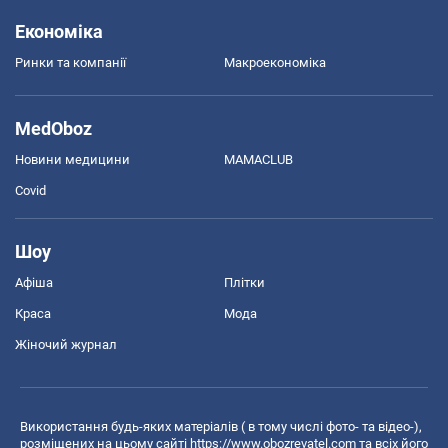
Економіка
Ринки та компанії
Макроекономіка
MedOboz
Новини медицини
MAMACLUB
Covid
Шоу
Афіша
Плітки
Краса
Мода
Жіночий журнал
Використання будь-яких матеріалів ( в тому числі фото- та відео-),
розміщених на цьому сайті
https://www.obozrevatel.com
та всіх його