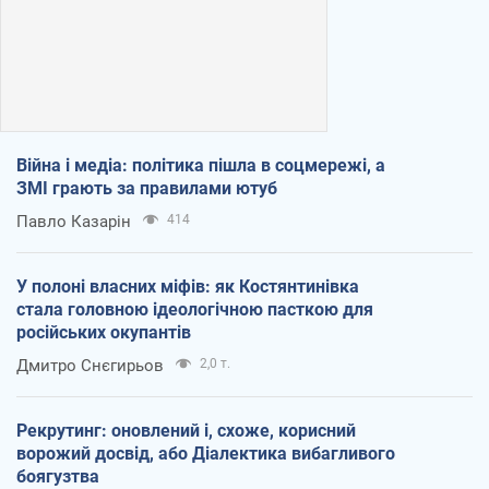
Війна і медіа: політика пішла в соцмережі, а
ЗМІ грають за правилами ютуб
Павло Казарін
414
У полоні власних міфів: як Костянтинівка
стала головною ідеологічною пасткою для
російських окупантів
Дмитро Снєгирьов
2,0 т.
Рекрутинг: оновлений і, схоже, корисний
ворожий досвід, або Діалектика вибагливого
боягузтва