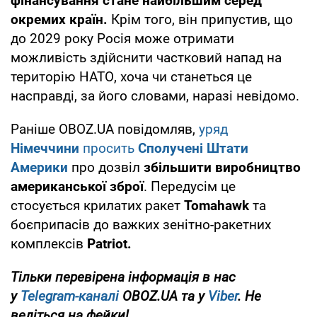
фінансування стане найбільшим серед
окремих країн.
Крім того, він припустив, що
до 2029 року Росія може отримати
можливість здійснити частковий напад на
територію НАТО, хоча чи станеться це
насправді, за його словами, наразі невідомо.
Раніше OBOZ.UA повідомляв,
уряд
Німеччини
просить
Сполучені Штати
Америки
про дозвіл
збільшити виробництво
американської зброї
. Передусім це
стосується крилатих ракет
Tomahawk
та
боєприпасів до важких зенітно-ракетних
комплексів
Patriot.
Тільки перевірена інформація в нас
у
Telegram-каналі
OBOZ.UA та у
Viber
. Не
ведіться на фейки!