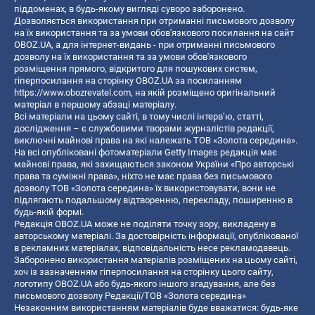
піддоменах, в будь-якому вигляді суворо заборонено.
Дозволяється використання при отриманні письмового дозволу
на їх використання та за умови обов'язкового посилання на сайт
OBOZ.UA, а для інтернет-видань - при отриманні письмового
дозволу на їх використання та за умови обов'язкового
розміщення прямого, відкритого для пошукових систем,
гіперпосилання на сторінку OBOZ.UA за посиланням
https://www.obozrevatel.com
, на якій розміщено оригінальний
матеріал в першому абзаці матеріалу.
Всі матеріали на цьому сайті, в тому числі інтерв’ю, статті,
дослідження – є службовими творами журналістів редакції,
виключні майнові права на які належать ТОВ «Золота середина».
На всі опубліковані фотоматеріали Getty Images редакція має
майнові права, які захищаються законом України «Про авторські
права та суміжні права», ніхто не має права без письмового
дозволу ТОВ «Золота середина» їх використовувати, вони не
підлягають подальшому відтворенню, перекладу, поширенню в
будь-якій формі.
Редакція OBOZ.UA може не поділяти точку зору, викладену в
авторському матеріалі. За достовірність інформації, опублікованої
в рекламних матеріалах, відповідальність несе рекламодавець.
Заборонено використання матеріалів розміщених на цьому сайті,
хоч із зазначенням гіперпосилання на сторінку цього сайту,
логотипу OBOZ.UA або будь-якого іншого згадування, але без
письмового дозволу Редакції/ТОВ «Золота середина»
Незаконним використанням матеріалів буде вважатися: будь-яке