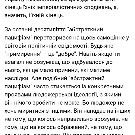
кінець їхніх імперіалістичних сподівань, а,
значить, і їхній кінець.
За останні десятиліття "абстраткний
пацифізм" перетворився на щось самоцінне у
світовій політичній свідомості. Будь-яке
"примирення" – це "добре". Навіть якщо ти
взагалі не розумієш, що відбувалося до
нього, які це мало причини, які матиме
наслідки. Але подібний "абстрактний
пацифізм" часто стикається із конкретними
проявами людожерської ідеології, з якими
він нічого зробити не може. Бо людожер не
хоче миритися з іншими. Він нападає на інших
не тому, що когось неправильно зрозумів, не
тому, що на когось ображений, не тому, що