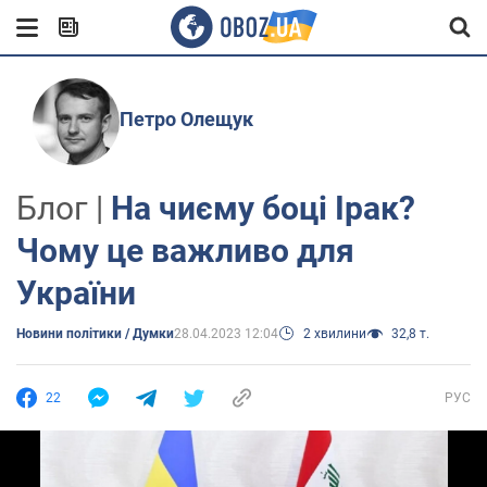
Петро Олещук
Блог |
На чиєму боці Ірак?
Чому це важливо для
України
Новини політики / Думки
28.04.2023 12:04
2 хвилини
32,8 т.
22
РУС