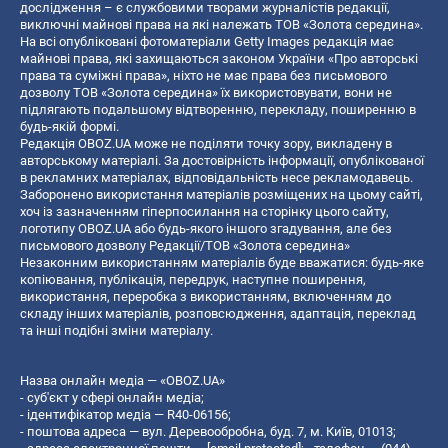
дослідження – є службовими творами журналістів редакції,
виключні майнові права на які належать ТОВ «Золота середина».
На всі опубліковані фотоматеріали Getty Images редакція має
майнові права, які захищаються законом України «Про авторські
права та суміжні права», ніхто не має права без письмового
дозволу ТОВ «Золота середина» їх використовувати, вони не
підлягають подальшому відтворенню, перекладу, поширенню в
будь-якій формі.
Редакція OBOZ.UA може не поділяти точку зору, викладену в
авторському матеріалі. За достовірність інформації, опублікованої
в рекламних матеріалах, відповідальність несе рекламодавець.
Заборонено використання матеріалів розміщених на цьому сайті,
хоч із зазначенням гіперпосилання на сторінку цього сайту,
логотипу OBOZ.UA або будь-якого іншого згадування, але без
письмового дозволу Редакції/ТОВ «Золота середина»
Незаконним використанням матеріалів буде вважатися: будь-яке
копiювання, публiкацiя, передрук, наступне поширення,
використання, переробка з використанням, включенням до
складу інших матеріалів, розповсюдження, адаптація, переклад
та інші подібні зміни матеріалу.
Назва онлайн медіа — «OBOZ.UA»
- суб'єкт у сфері онлайн медіа;
- ідентифікатор медіа — R40-06156;
- поштова адреса — вул. Деревообробна, буд. 7, м. Київ, 01013;