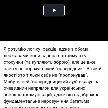
Play Video
Я розумію логіку іракців, адже з обома
державами вони здавна підтримують
стосунки (та купляють зброю), але це вже
навіть не порахую який "посередник". В такій
якості хто тільки себе не "пропонував".
Мабуть, цей "посередницький зуд" вказує на
очевидний напрямок для українських
зовнішніх комунікацій, адже він відображає
фундаментальне нерозуміння багатьма
світовими гравцями того, що саме