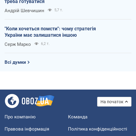
треба готуватися
Андрій Шевчишин
5,7 т.
"Коли хочеться помсти": чому стратегія
України має залишатися іншою
Серж Марко
6,2 т.
Всі думки
На початок
Про компанію
Команда
Правова інформація
Політика конфіденційності