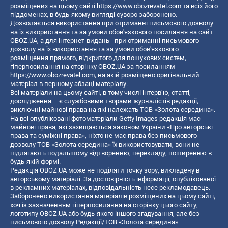
розміщених на цьому сайті
https://www.obozrevatel.com
та всіх його
піддоменах, в будь-якому вигляді суворо заборонено.
Дозволяється використання при отриманні письмового дозволу
на їх використання та за умови обов'язкового посилання на сайт
OBOZ.UA, а для інтернет-видань - при отриманні письмового
дозволу на їх використання та за умови обов'язкового
розміщення прямого, відкритого для пошукових систем,
гіперпосилання на сторінку OBOZ.UA за посиланням
https://www.obozrevatel.com
, на якій розміщено оригінальний
матеріал в першому абзаці матеріалу.
Всі матеріали на цьому сайті, в тому числі інтерв’ю, статті,
дослідження – є службовими творами журналістів редакції,
виключні майнові права на які належать ТОВ «Золота середина».
На всі опубліковані фотоматеріали Getty Images редакція має
майнові права, які захищаються законом України «Про авторські
права та суміжні права», ніхто не має права без письмового
дозволу ТОВ «Золота середина» їх використовувати, вони не
підлягають подальшому відтворенню, перекладу, поширенню в
будь-якій формі.
Редакція OBOZ.UA може не поділяти точку зору, викладену в
авторському матеріалі. За достовірність інформації, опублікованої
в рекламних матеріалах, відповідальність несе рекламодавець.
Заборонено використання матеріалів розміщених на цьому сайті,
хоч із зазначенням гіперпосилання на сторінку цього сайту,
логотипу OBOZ.UA або будь-якого іншого згадування, але без
письмового дозволу Редакції/ТОВ «Золота середина»