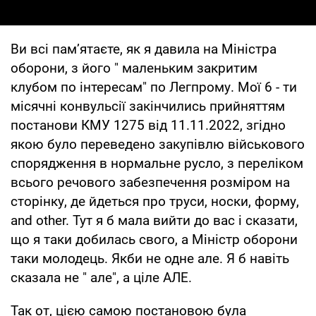
Ви всі пам’ятаєте, як я давила на Міністра
оборони, з його " маленьким закритим
клубом по інтересам" по Легпрому. Мої 6 - ти
місячні конвульсії закінчились прийняттям
постанови КМУ 1275 від 11.11.2022, згідно
якою було переведено закупівлю військового
спорядження в нормальне русло, з переліком
всього речового забезпечення розміром на
сторінку, де йдеться про труси, носки, форму,
and other. Тут я б мала вийти до вас і сказати,
що я таки добилась свого, а Міністр оборони
таки молодець. Якби не одне але. Я б навіть
сказала не " але", а ціле АЛЕ.
Так от, цією самою постановою була