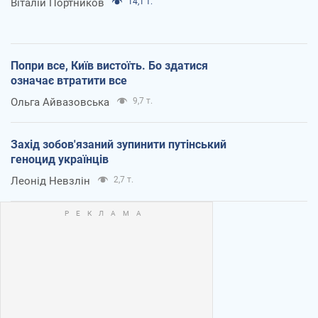
Віталій Портников
14,1 т.
Попри все, Київ вистоїть. Бо здатися
означає втратити все
Ольга Айвазовська
9,7 т.
Захід зобов'язаний зупинити путінський
геноцид українців
Леонід Невзлін
2,7 т.