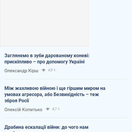
Заглянемо в зуби дарованому коневі:
прискіпливо – про допомогу Україні
Олександр Кірш
4,9 т.
Між жахливою війною і ще гіршим миром на
умовах агресора, або Безвихідність – теж
зброя Росії
Олексій Копитько
4,7 т.
Драбина ескалації війни: до чого нам