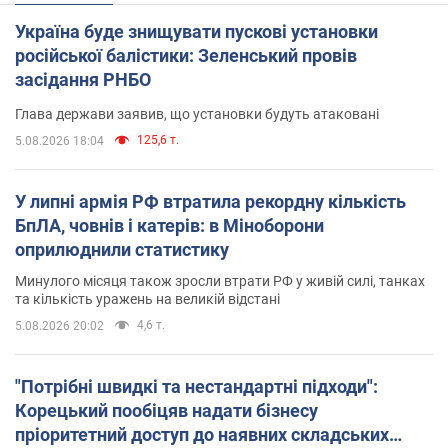
Україна буде знищувати пускові установки
російської балістики: Зеленський провів
засідання РНБО
Глава держави заявив, що установки будуть атаковані
125,6 т.
5.08.2026 18:04
У липні армія РФ втратила рекордну кількість
БпЛА, човнів і катерів: в Міноборони
оприлюднили статистику
Минулого місяця також зросли втрати РФ у живій силі, танках
та кількість уражень на великій відстані
4,6 т.
5.08.2026 20:02
"Потрібні швидкі та нестандартні підходи":
Корецький пообіцяв надати бізнесу
пріоритетний доступ до наявних складських