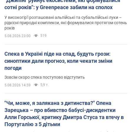
"Джипінг руйнує екосистеми, які формувалися
сотні років": у Greenpeace забили на сполох
У високогір'ї розташовані альпійські та субальпійські луки –
рідкісні природні комплекси, які формувалися протягом сотень
років
519
5.08.2026 23:00
Спека в Україні піде на спад, будуть грози:
синоптики дали прогноз, коли чекати зміни
погоди
Зовсім скоро спека поступово відступить
5,9 т.
5.08.2026 14:59
"Чи, може, я залякана з дитинства?" Олена
Зарецька – про вбивство бабусі-дисидентки
Алли Горської, критику Дмитра Стуса та втечу в
Португалію з 5 дітьми