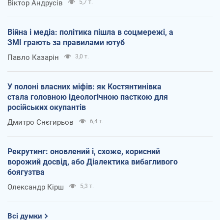
Віктор Андрусів
5,7 т.
Війна і медіа: політика пішла в соцмережі, а
ЗМІ грають за правилами ютуб
Павло Казарін
3,0 т.
У полоні власних міфів: як Костянтинівка
стала головною ідеологічною пасткою для
російських окупантів
Дмитро Снєгирьов
6,4 т.
Рекрутинг: оновлений і, схоже, корисний
ворожий досвід, або Діалектика вибагливого
боягузтва
Олександр Кірш
5,3 т.
Всі думки