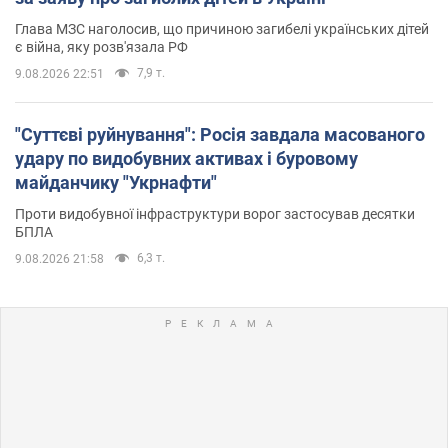
Глава МЗС наголосив, що причиною загибелі українських дітей
є війна, яку розв'язала РФ
7,9 т.
9.08.2026 22:51
"Суттєві руйнування": Росія завдала масованого
удару по видобувних активах і буровому
майданчику "Укрнафти"
Проти видобувної інфраструктури ворог застосував десятки
БПЛА
6,3 т.
9.08.2026 21:58