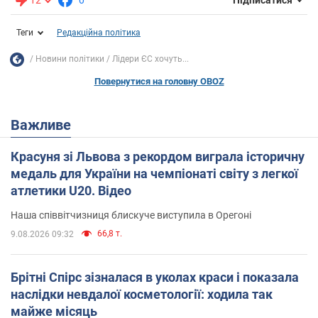
Підписатися
Теги
Редакційна політика
Новини політики
Лідери ЄС хочуть...
Повернутися на головну OBOZ
Важливе
Красуня зі Львова з рекордом виграла історичну
медаль для України на чемпіонаті світу з легкої
атлетики U20. Відео
Наша співвітчизниця блискуче виступила в Орегоні
66,8 т.
9.08.2026 09:32
Брітні Спірс зізналася в уколах краси і показала
наслідки невдалої косметології: ходила так
майже місяць