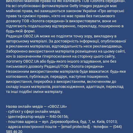
виключні майнові права на які належать ТОВ «Золота середина».
На всі опубліковані фотоматеріали Getty Images редакція має
майнові права, які захищаються законом України «Про авторські
права та суміжні права», ніхто не має права без письмового
дозволу ТОВ «Золота середина» їх використовувати, вони не
підлягають подальшому відтворенню, перекладу, поширенню в
будь-якій формі.
Редакція OBOZ.UA може не поділяти точку зору, викладену в
авторському матеріалі. За достовірність інформації, опублікованої
в рекламних матеріалах, відповідальність несе рекламодавець.
Заборонено використання матеріалів розміщених на цьому сайті,
хоч із зазначенням гіперпосилання на сторінку цього сайту,
логотипу OBOZ.UA або будь-якого іншого згадування, але без
письмового дозволу Редакції/ТОВ «Золота середина»
Незаконним використанням матеріалів буде вважатися: будь-яке
копiювання, публiкацiя, передрук, наступне поширення,
використання, переробка з використанням, включенням до
складу інших матеріалів, розповсюдження, адаптація, переклад
та інші подібні зміни матеріалу.
Назва онлайн медіа — «OBOZ.UA»
- суб'єкт у сфері онлайн медіа;
- ідентифікатор медіа — R40-06156;
- поштова адреса — вул. Деревообробна, буд. 7, м. Київ, 01013;
- адреса електронної пошти —
[email protected]
; - телефон — (044)
585 46 20