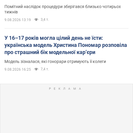
Помітний наслідок процедури зберігався близько чотирьох
тижнів
3,4 т.
9.08.2026 13:19
У 16–17 років могла цілий день не їсти:
українська модель Христина Пономар розповіла
про страшний бік модельної кар’єри
Модель зізналася, які гонорари отримують її колеги
7,4 т.
9.08.2026 16:25