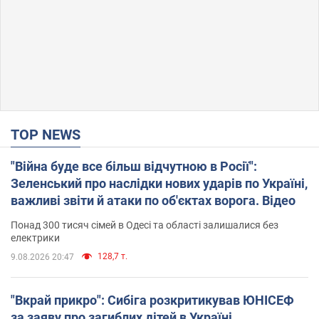
TOP NEWS
"Війна буде все більш відчутною в Росії":
Зеленський про наслідки нових ударів по Україні,
важливі звіти й атаки по об'єктах ворога. Відео
Понад 300 тисяч сімей в Одесі та області залишалися без
електрики
128,7 т.
9.08.2026 20:47
"Вкрай прикро": Сибіга розкритикував ЮНІСЕФ
за заяву про загиблих дітей в Україні