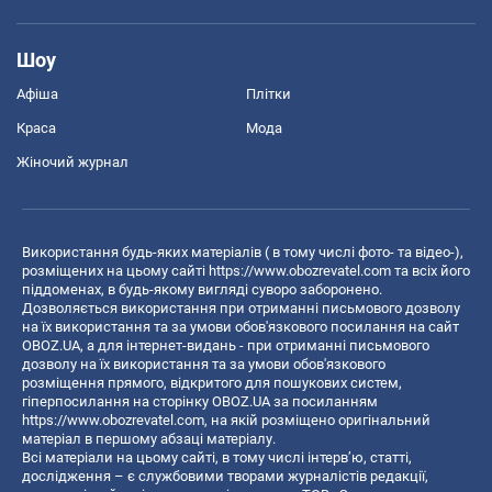
Шоу
Афіша
Плітки
Краса
Мода
Жіночий журнал
Використання будь-яких матеріалів ( в тому числі фото- та відео-),
розміщених на цьому сайті
https://www.obozrevatel.com
та всіх його
піддоменах, в будь-якому вигляді суворо заборонено.
Дозволяється використання при отриманні письмового дозволу
на їх використання та за умови обов'язкового посилання на сайт
OBOZ.UA, а для інтернет-видань - при отриманні письмового
дозволу на їх використання та за умови обов'язкового
розміщення прямого, відкритого для пошукових систем,
гіперпосилання на сторінку OBOZ.UA за посиланням
https://www.obozrevatel.com
, на якій розміщено оригінальний
матеріал в першому абзаці матеріалу.
Всі матеріали на цьому сайті, в тому числі інтерв’ю, статті,
дослідження – є службовими творами журналістів редакції,