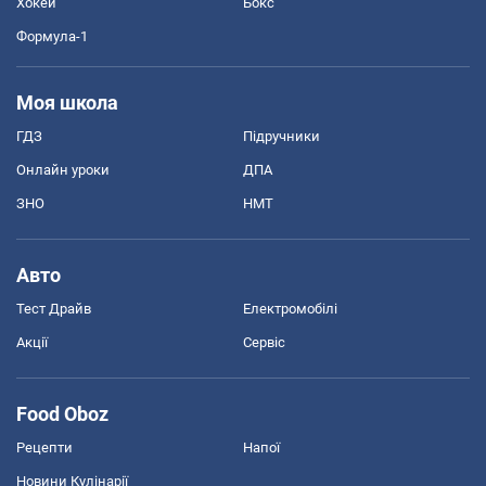
Хокей
Бокс
Формула-1
Моя школа
ГДЗ
Підручники
Онлайн уроки
ДПА
ЗНО
НМТ
Авто
Тест Драйв
Електромобілі
Акції
Сервіс
Food Oboz
Рецепти
Напої
Новини Кулінарії