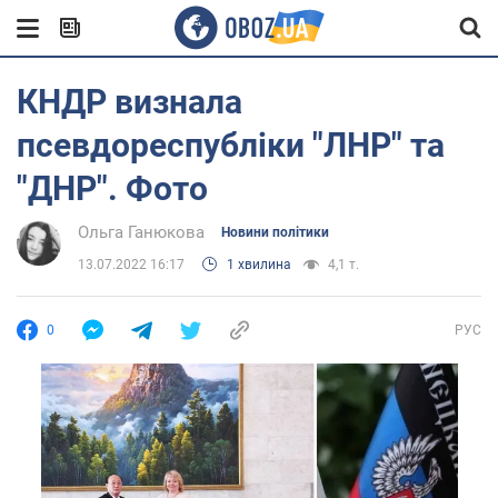
КНДР визнала
псевдореспубліки "ЛНР" та
"ДНР". Фото
Ольга Ганюкова
Новини політики
13.07.2022 16:17
1 хвилина
4,1 т.
0
РУС