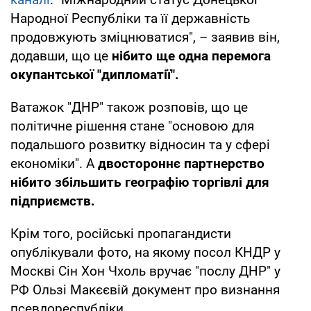
Народної Республіки та її державність
продовжують зміцнюватися", – заявив він,
додавши, що це
нібито ще одна перемога
окупантської "дипломатії".
Ватажок "ДНР" також розповів, що це
політичне рішення стане "основою для
подальшого розвитку відносин та у сфері
економіки". А
двостороннє партнерство
нібито збільшить географію торгівлі для
підприємств.
Крім того, російські пропагандисти
опублікували фото, на якому посол КНДР у
Москві Сін Хон Чхоль вручає "послу ДНР" у
РФ Ользі Макєєвій документ про визнання
псевдореспубліки.