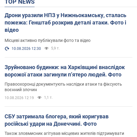
TOP NEWS
Дрони уразили НПЗ у Нижньокамську, сталась
пожежа: Генштаб розкрив деталі атаки. Фото і
відео
Місцеві активно публікували фото та відео
5,9 т.
10.08.2026 12:30
Зруйновано будинки: на Харківщині внаслідок
ворожої атаки загинули п’ятеро людей. Фото
Правоохоронці документують наслідки атаки та фіксують
воєнний злочин
1,1 т.
10.08.2026 12:19
СБУ затримала блогера, який коригував
російські удари на Донеччині. Фото
Також зловмисник агітував місцевих жителів підтримувати