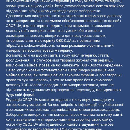
Використання будь-яких матеріалів ( в тому числі фото- та відео-),
розміщених на цьому сайті
https://www.obozrevatel.com
та всіх його
піддоменах, в будь-якому вигляді суворо заборонено.
Дозволяється використання при отриманні письмового дозволу
на їх використання та за умови обов'язкового посилання на сайт
OBOZ.UA, а для інтернет-видань - при отриманні письмового
дозволу на їх використання та за умови обов'язкового
розміщення прямого, відкритого для пошукових систем,
гіперпосилання на сторінку OBOZ.UA за посиланням
https://www.obozrevatel.com
, на якій розміщено оригінальний
матеріал в першому абзаці матеріалу.
Всі матеріали на цьому сайті, в тому числі інтерв’ю, статті,
дослідження – є службовими творами журналістів редакції,
виключні майнові права на які належать ТОВ «Золота середина».
На всі опубліковані фотоматеріали Getty Images редакція має
майнові права, які захищаються законом України «Про авторські
права та суміжні права», ніхто не має права без письмового
дозволу ТОВ «Золота середина» їх використовувати, вони не
підлягають подальшому відтворенню, перекладу, поширенню в
будь-якій формі.
Редакція OBOZ.UA може не поділяти точку зору, викладену в
авторському матеріалі. За достовірність інформації, опублікованої
в рекламних матеріалах, відповідальність несе рекламодавець.
Заборонено використання матеріалів розміщених на цьому сайті,
хоч із зазначенням гіперпосилання на сторінку цього сайту,
логотипу OBOZ.UA або будь-якого іншого згадування, але без
письмового дозволу Редакції/ТОВ «Золота середина»