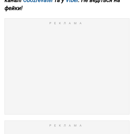
каналі
Obozrevatel
та у
Viber
. Не ведіться на
фейки!