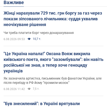
Важливе
Жінці нарахували 729 тис. грн боргу за газ через
покази зіпсованого лічильника: суддя ухвалив
неочікуване рішення
Чи треба платити борг через донарахування
10,7 т.
6.08.2026 09:53
"Це Україна напала!" Оксана Вояж викрила
київського поета, якого "зазомбували": він навіть
російської не знав, а тепер хоче геноциду
українців
Як зазначила артистка, письменник був фанатом України, але
після переїзду в РФ йому "промили мозок"
7,5 т.
6.08.2026 11:42
"Був знесилений": в Україні врятували