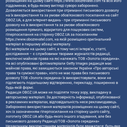
розміщених на цьому сайті
https://www.obozrevatel.com
та всіх його
піддоменах, в будь-якому вигляді суворо заборонено.
Дозволяється використання при отриманні письмового дозволу
на їх використання та за умови обов'язкового посилання на сайт
OBOZ.UA, а для інтернет-видань - при отриманні письмового
дозволу на їх використання та за умови обов'язкового
розміщення прямого, відкритого для пошукових систем,
гіперпосилання на сторінку OBOZ.UA за посиланням
https://www.obozrevatel.com
, на якій розміщено оригінальний
матеріал в першому абзаці матеріалу.
Всі матеріали на цьому сайті, в тому числі інтерв’ю, статті,
дослідження – є службовими творами журналістів редакції,
виключні майнові права на які належать ТОВ «Золота середина».
На всі опубліковані фотоматеріали Getty Images редакція має
майнові права, які захищаються законом України «Про авторські
права та суміжні права», ніхто не має права без письмового
дозволу ТОВ «Золота середина» їх використовувати, вони не
підлягають подальшому відтворенню, перекладу, поширенню в
будь-якій формі.
Редакція OBOZ.UA може не поділяти точку зору, викладену в
авторському матеріалі. За достовірність інформації, опублікованої
в рекламних матеріалах, відповідальність несе рекламодавець.
Заборонено використання матеріалів розміщених на цьому сайті,
хоч із зазначенням гіперпосилання на сторінку цього сайту,
логотипу OBOZ.UA або будь-якого іншого згадування, але без
письмового дозволу Редакції/ТОВ «Золота середина»
Незаконним використанням матеріалів буде вважатися: будь-яке