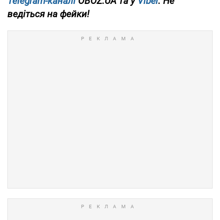
Telegram-каналі
OBOZ.UA та у
Viber
. Не
ведіться на фейки!