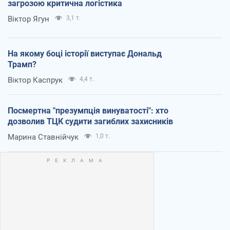
загрозою критична логістика
Віктор Ягун
3,1 т.
На якому боці історії виступає Дональд
Трамп?
Віктор Каспрук
4,4 т.
Посмертна "презумпція винуватості": хто
дозволив ТЦК судити загиблих захисників
Марина Ставнійчук
1,0 т.