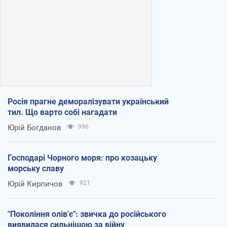
Росія прагне деморалізувати український
тил. Що варто собі нагадати
Юрій Богданов
996
Господарі Чорного моря: про козацьку
морську славу
Юрій Кирпичов
921
"Покоління олів'є": звичка до російського
виявилася сильнішою за війну