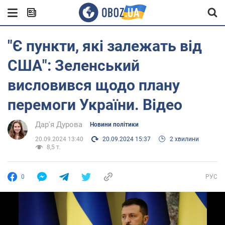
"Є пункти, які залежать від
США": Зеленський
висловився щодо плану
перемоги України. Відео
Дар'я Дурова
Новини політики
20.09.2024 13:40
20.09.2024 15:37
2 хвилини
8,5 т.
0
РУС