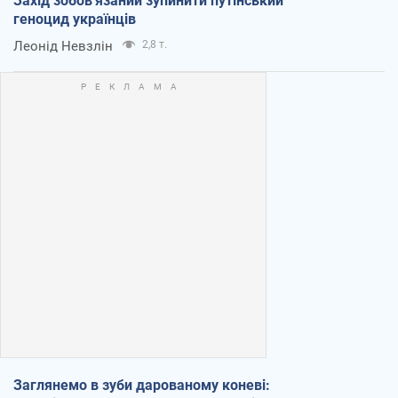
Захід зобов'язаний зупинити путінський
геноцид українців
Леонід Невзлін
2,8 т.
Заглянемо в зуби дарованому коневі: