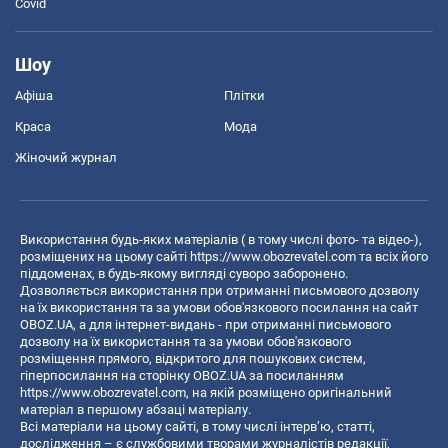
Covid
Шоу
Афіша
Плітки
Краса
Мода
Жіночий журнал
Використання будь-яких матеріалів ( в тому числі фото- та відео-),
розміщених на цьому сайті
https://www.obozrevatel.com
та всіх його
піддоменах, в будь-якому вигляді суворо заборонено.
Дозволяється використання при отриманні письмового дозволу
на їх використання та за умови обов'язкового посилання на сайт
OBOZ.UA, а для інтернет-видань - при отриманні письмового
дозволу на їх використання та за умови обов'язкового
розміщення прямого, відкритого для пошукових систем,
гіперпосилання на сторінку OBOZ.UA за посиланням
https://www.obozrevatel.com
, на якій розміщено оригінальний
матеріал в першому абзаці матеріалу.
Всі матеріали на цьому сайті, в тому числі інтерв’ю, статті,
дослідження – є службовими творами журналістів редакції,