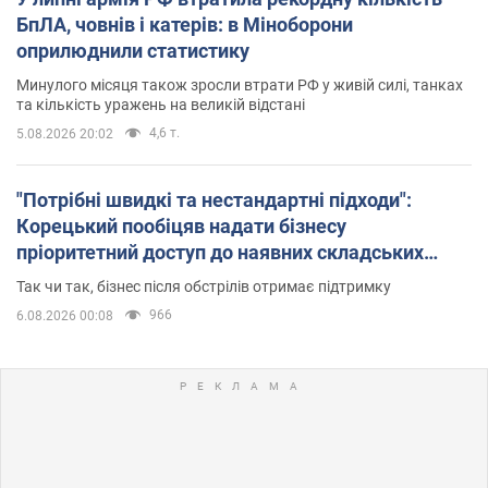
БпЛА, човнів і катерів: в Міноборони
оприлюднили статистику
Минулого місяця також зросли втрати РФ у живій силі, танках
та кількість уражень на великій відстані
4,6 т.
5.08.2026 20:02
"Потрібні швидкі та нестандартні підходи":
Корецький пообіцяв надати бізнесу
пріоритетний доступ до наявних складських
приміщень
Так чи так, бізнес після обстрілів отримає підтримку
966
6.08.2026 00:08