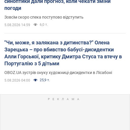
синоптики дали прогноз, коли чекати зміни
погоди
Зовсім скоро спека поступово відступить
6,0 т.
5.08.2026 14:59
"Чи, може, я залякана з дитинства?" Олена
Зарецька – про вбивство бабусі-дисидентки
Алли Горської, критику Дмитра Стуса та втечу в
Португалію з 5 дітьми
OBOZ.UA зустрів онуку художниці-дисидентки в Лісабоні
25,9 т.
5.08.2026 04:00