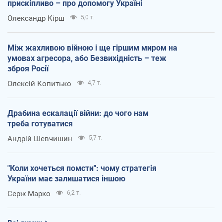
прискіпливо – про допомогу Україні
Олександр Кірш
5,0 т.
Між жахливою війною і ще гіршим миром на
умовах агресора, або Безвихідність – теж
зброя Росії
Олексій Копитько
4,7 т.
Драбина ескалації війни: до чого нам
треба готуватися
Андрій Шевчишин
5,7 т.
"Коли хочеться помсти": чому стратегія
України має залишатися іншою
Серж Марко
6,2 т.