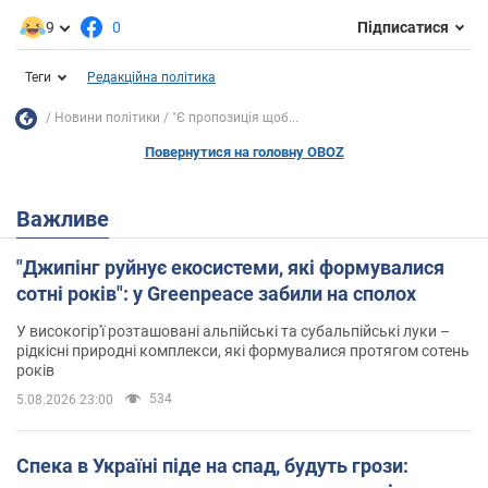
9
0
Підписатися
Теги
Редакційна політика
Новини політики
"Є пропозиція щоб...
Повернутися на головну OBOZ
Важливе
"Джипінг руйнує екосистеми, які формувалися
сотні років": у Greenpeace забили на сполох
У високогір'ї розташовані альпійські та субальпійські луки –
рідкісні природні комплекси, які формувалися протягом сотень
років
534
5.08.2026 23:00
Спека в Україні піде на спад, будуть грози: