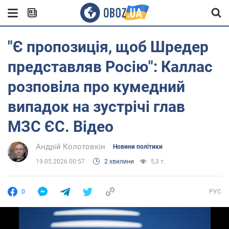
"Є пропозиція, щоб Шредер
представляв Росію": Каллас
розповіла про кумедний
випадок на зустрічі глав
МЗС ЄС. Відео
Андрій Колотовкін
Новини політики
19.05.2026 00:57
2 хвилини
5,3 т.
0
РУС