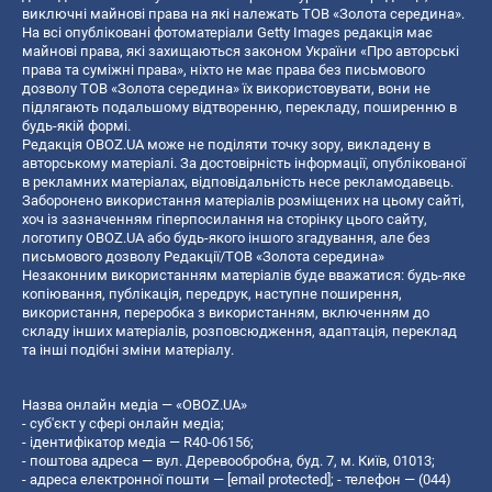
виключні майнові права на які належать ТОВ «Золота середина».
На всі опубліковані фотоматеріали Getty Images редакція має
майнові права, які захищаються законом України «Про авторські
права та суміжні права», ніхто не має права без письмового
дозволу ТОВ «Золота середина» їх використовувати, вони не
підлягають подальшому відтворенню, перекладу, поширенню в
будь-якій формі.
Редакція OBOZ.UA може не поділяти точку зору, викладену в
авторському матеріалі. За достовірність інформації, опублікованої
в рекламних матеріалах, відповідальність несе рекламодавець.
Заборонено використання матеріалів розміщених на цьому сайті,
хоч із зазначенням гіперпосилання на сторінку цього сайту,
логотипу OBOZ.UA або будь-якого іншого згадування, але без
письмового дозволу Редакції/ТОВ «Золота середина»
Незаконним використанням матеріалів буде вважатися: будь-яке
копiювання, публiкацiя, передрук, наступне поширення,
використання, переробка з використанням, включенням до
складу інших матеріалів, розповсюдження, адаптація, переклад
та інші подібні зміни матеріалу.
Назва онлайн медіа — «OBOZ.UA»
- суб'єкт у сфері онлайн медіа;
- ідентифікатор медіа — R40-06156;
- поштова адреса — вул. Деревообробна, буд. 7, м. Київ, 01013;
- адреса електронної пошти —
[email protected]
; - телефон — (044)