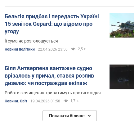
Бельгія придбає і передасть Україні
15 зеніток Gepard: що відомо про
угоду
Її сума не розголошується
2,5 т.
Новини політики
22.04.2026 23:50
Біля Антверпена вантажне судно
врізалось у причал, стався розлив
дизелю: чи постраждав екіпаж
Роботи з очищення триватимуть протягом дня
1,7 т.
Новини. Світ
19.04.2026 01:58
Показати більше