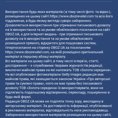
Використання будь-яких матеріалів ( в тому числі фото- та відео-),
розміщених на цьому сайті
https://www.obozrevatel.com
та всіх його
піддоменах, в будь-якому вигляді суворо заборонено.
Дозволяється використання при отриманні письмового дозволу
на їх використання та за умови обов'язкового посилання на сайт
OBOZ.UA, а для інтернет-видань - при отриманні письмового
дозволу на їх використання та за умови обов'язкового
розміщення прямого, відкритого для пошукових систем,
гіперпосилання на сторінку OBOZ.UA за посиланням
https://www.obozrevatel.com
, на якій розміщено оригінальний
матеріал в першому абзаці матеріалу.
Всі матеріали на цьому сайті, в тому числі інтерв’ю, статті,
дослідження – є службовими творами журналістів редакції,
виключні майнові права на які належать ТОВ «Золота середина».
На всі опубліковані фотоматеріали Getty Images редакція має
майнові права, які захищаються законом України «Про авторські
права та суміжні права», ніхто не має права без письмового
дозволу ТОВ «Золота середина» їх використовувати, вони не
підлягають подальшому відтворенню, перекладу, поширенню в
будь-якій формі.
Редакція OBOZ.UA може не поділяти точку зору, викладену в
авторському матеріалі. За достовірність інформації, опублікованої
в рекламних матеріалах, відповідальність несе рекламодавець.
Заборонено використання матеріалів розміщених на цьому сайті,