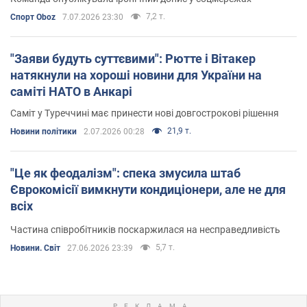
7,2 т.
Спорт Oboz
7.07.2026 23:30
"Заяви будуть суттєвими": Рютте і Вітакер
натякнули на хороші новини для України на
саміті НАТО в Анкарі
Саміт у Туреччині має принести нові довгострокові рішення
21,9 т.
Новини політики
2.07.2026 00:28
"Це як феодалізм": спека змусила штаб
Єврокомісії вимкнути кондиціонери, але не для
всіх
Частина співробітників поскаржилася на несправедливість
5,7 т.
Новини. Світ
27.06.2026 23:39