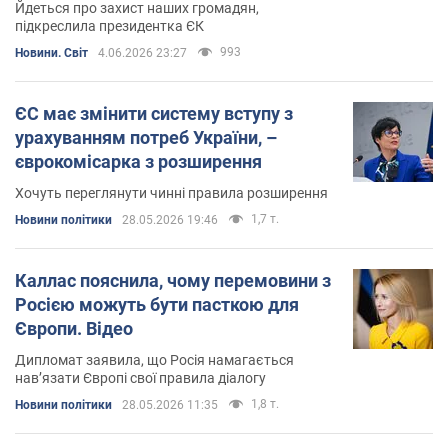
Йдеться про захист наших громадян,
підкреслила президентка ЄК
993
Новини. Світ
4.06.2026 23:27
ЄС має змінити систему вступу з
урахуванням потреб України, –
єврокомісарка з розширення
Хочуть переглянути чинні правила розширення
1,7 т.
Новини політики
28.05.2026 19:46
Каллас пояснила, чому перемовини з
Росією можуть бути пасткою для
Європи. Відео
Дипломат заявила, що Росія намагається
нав’язати Європі свої правила діалогу
1,8 т.
Новини політики
28.05.2026 11:35