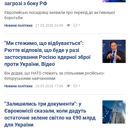
загрозі з боку РФ
Європейські посадовці заявили про перехід до активнішої
боротьби
2,3 т.
Новини політики
21.05.2026 23:49
"Ми стежимо, що відбувається":
Рютте відповів, що буде у разі
застосування Росією ядерної зброї
проти України. Відео
Він додав, що НАТО стежить за спільними російсько-
білоруськими навчаннями
5,0 т.
Новини політики
20.05.2026 17:06
"Залишились три документи": у
Єврокомісії сказали, коли дадуть
остаточне зелене світло на €90 млрд
для України