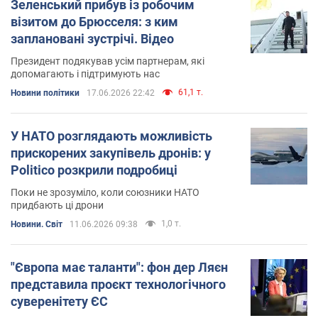
Зеленський прибув із робочим
візитом до Брюсселя: з ким
заплановані зустрічі. Відео
Президент подякував усім партнерам, які
допомагають і підтримують нас
61,1 т.
Новини політики
17.06.2026 22:42
У НАТО розглядають можливість
прискорених закупівель дронів: у
Politico розкрили подробиці
Поки не зрозуміло, коли союзники НАТО
придбають ці дрони
1,0 т.
Новини. Світ
11.06.2026 09:38
"Європа має таланти": фон дер Ляєн
представила проєкт технологічного
суверенітету ЄС