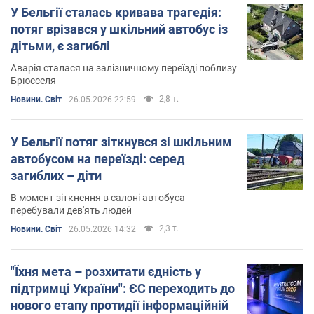
У Бельгії сталась кривава трагедія:
потяг врізався у шкільний автобус із
дітьми, є загиблі
Аварія сталася на залізничному переїзді поблизу
Брюсселя
2,8 т.
Новини. Світ
26.05.2026 22:59
У Бельгії потяг зіткнувся зі шкільним
автобусом на переїзді: серед
загиблих – діти
В момент зіткнення в салоні автобуса
перебували дев'ять людей
2,3 т.
Новини. Світ
26.05.2026 14:32
"Їхня мета – розхитати єдність у
підтримці України": ЄС переходить до
нового етапу протидії інформаційній