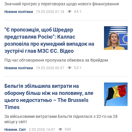
Значний прогрес у переговорах щодо нового фінансування
4,6 т.
Новини політики
19.05.2026 01:18
"Є пропозиція, щоб Шредер
представляв Росію": Каллас
розповіла про кумедний випадок на
зустрічі глав МЗС ЄС. Відео
Під час обговорення пролунала обмовка за Фрейдом
5,3 т.
Новини політики
19.05.2026 00:57
Бельгія збільшила витрати на
оборону більш ніж на половину, але
цього недостатньо – The Brussels
Times
За військовими витратами Бельгія піднялася з 32-го на 28
місце у світі
645
Новини. Світ
2.05.2026 14:07