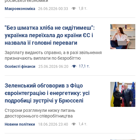
російської економіки
1,8 т.
Mакроекономіка
26.06.2026 00:33
"Без шматка хліба не сидітимеш":
українка переїхала до країни ЄС і
назвала її головні переваги
Зарплату видають справно, а в разі звільнення
призначають виплати по безробіттю
17,1 т.
Особисті фінанси
25.06.2026 06:20
Зеленський обговорив з Фіцо
євроінтеграцію і енергетику: усі
подробиці зустрічі у Брюсселі
Сторони розглянули низку питань
двостороннього співробітництва
1,4 т.
Новини політики
18.06.2026 23:40