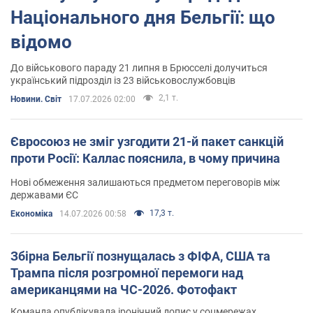
Національного дня Бельгії: що
відомо
До військового параду 21 липня в Брюсселі долучиться
український підрозділ із 23 військовослужбовців
2,1 т.
Новини. Світ
17.07.2026 02:00
Євросоюз не зміг узгодити 21-й пакет санкцій
проти Росії: Каллас пояснила, в чому причина
Нові обмеження залишаються предметом переговорів між
державами ЄС
17,3 т.
Економіка
14.07.2026 00:58
Збірна Бельгії познущалась з ФІФА, США та
Трампа після розгромної перемоги над
американцями на ЧС-2026. Фотофакт
Команда опублікувала іронічний допис у соцмережах