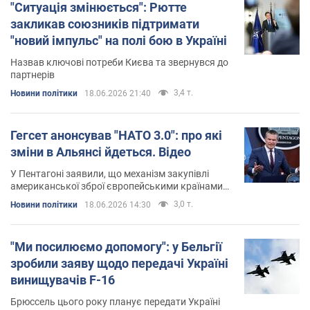
"Ситуація змінюється": Рютте
закликав союзників підтримати
"новий імпульс" на полі бою в Україні
Назвав ключові потреби Києва та звернувся до
партнерів
3,4 т.
Новини політики
18.06.2026 21:40
Гегсет анонсував "НАТО 3.0": про які
зміни в Альянсі йдеться. Відео
У Пентагоні заявили, що механізм закупівлі
американської зброї європейськими країнами
вже демонструє результат
3,0 т.
Новини політики
18.06.2026 14:30
"Ми посилюємо допомогу": у Бельгії
зробили заяву щодо передачі Україні
винищувачів F-16
Брюссель цього року планує передати Україні