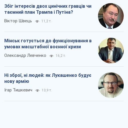
Збіг інтересів двох цинічних гравців чи
таємний план Трампа і Путіна?
Віктор Швець
11,2 т.
Мінськ готується до функціонування в
умовах масштабної воєнної кризи
Олександр Левченко
16,2 т.
Ні зброї, ні людей: як Лукашенко будує
нову армію
Ігар Тишкевич
13,9 т.