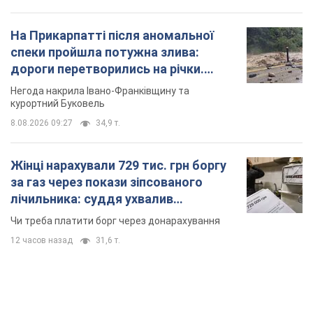
На Прикарпатті після аномальної
спеки пройшла потужна злива:
дороги перетворились на річки.
Відео
Негода накрила Івано-Франківщину та
курортний Буковель
8.08.2026 09:27
34,9 т.
Жінці нарахували 729 тис. грн боргу
за газ через покази зіпсованого
лічильника: суддя ухвалив
неочікуване рішення
Чи треба платити борг через донарахування
12 часов назад
31,6 т.