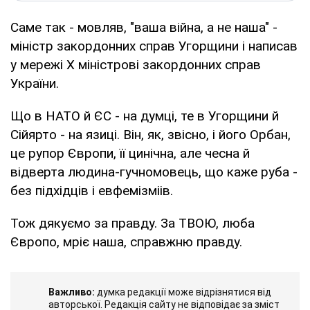
Саме так - мовляв, "ваша війна, а не наша" -
міністр закордонних справ Угорщини і написав
у мережі Х міністрові закордонних справ
України.
Що в НАТО й ЄС - на думці, те в Угорщини й
Сійярто - на язиці. Він, як, звісно, і його Орбан,
це рупор Європи, її цинічна, але чесна й
відверта людина-гучномовець, що каже руба -
без підхідців і евфемізміів.
Тож дякуємо за правду. За ТВОЮ, люба
Європо, мріє наша, справжню правду.
Важливо:
думка редакції може відрізнятися від
авторської. Редакція сайту не відповідає за зміст