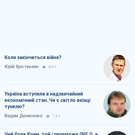
Коли закінчиться війна?
Юрій Хрістензен
8,6 т.
Україна вступила в надзвичайний
економічний стан. Чи є світло вкінці
тунелю?
Вадим Денисенко
7,2 т.
Чий буде Крим, той і переможе (NSJ), а