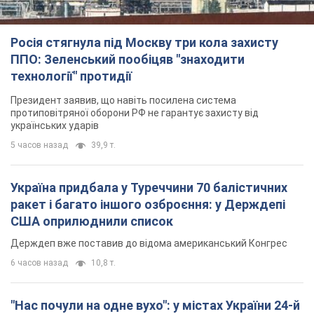
Росія стягнула під Москву три кола захисту
ППО: Зеленський пообіцяв "знаходити
технології" протидії
Президент заявив, що навіть посилена система
протиповітряної оборони РФ не гарантує захисту від
українських ударів
5 часов назад
39,9 т.
Україна придбала у Туреччини 70 балістичних
ракет і багато іншого озброєння: у Держдепі
США оприлюднили список
Держдеп вже поставив до відома американський Конгрес
6 часов назад
10,8 т.
"Нас почули на одне вухо": у містах України 24-й