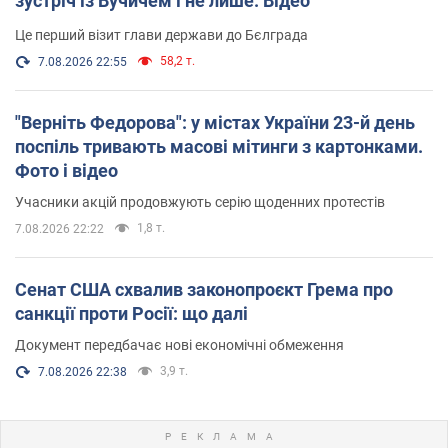
зустріч із Вучичем і не лише. Відео
Це перший візит глави держави до Бєлграда
58,2 т.
7.08.2026 22:55
"Верніть Федорова": у містах України 23-й день
поспіль тривають масові мітинги з картонками.
Фото і відео
Учасники акцій продовжують серію щоденних протестів
1,8 т.
7.08.2026 22:22
Сенат США схвалив законопроєкт Грема про
санкції проти Росії: що далі
Документ передбачає нові економічні обмеження
3,9 т.
7.08.2026 22:38