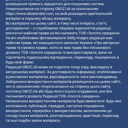
розміщення прямого, відкритого для пошукових систем,
гіперпосилання на сторінку OBOZ.UA за посиланням
https://www.obozrevatel.com
, на якій розміщено оригінальний
матеріал в першому абзаці матеріалу.
Всі матеріали на цьому сайті, в тому числі інтерв’ю, статті,
дослідження – є службовими творами журналістів редакції,
виключні майнові права на які належать ТОВ «Золота середина».
На всі опубліковані фотоматеріали Getty Images редакція має
майнові права, які захищаються законом України «Про авторські
права та суміжні права», ніхто не має права без письмового
дозволу ТОВ «Золота середина» їх використовувати, вони не
підлягають подальшому відтворенню, перекладу, поширенню в
будь-якій формі.
Редакція OBOZ.UA може не поділяти точку зору, викладену в
авторському матеріалі. За достовірність інформації, опублікованої
в рекламних матеріалах, відповідальність несе рекламодавець.
Заборонено використання матеріалів розміщених на цьому сайті,
хоч із зазначенням гіперпосилання на сторінку цього сайту,
логотипу OBOZ.UA або будь-якого іншого згадування, але без
письмового дозволу Редакції/ТОВ «Золота середина»
Незаконним використанням матеріалів буде вважатися: будь-яке
копiювання, публiкацiя, передрук, наступне поширення,
використання, переробка з використанням, включенням до
складу інших матеріалів, розповсюдження, адаптація, переклад
та інші подібні зміни матеріалу.