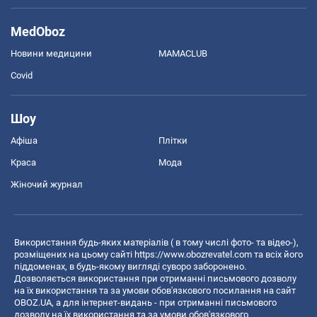
MedOboz
Новини медицини
MAMACLUB
Covid
Шоу
Афіша
Плітки
Краса
Мода
Жіночий журнал
Використання будь-яких матеріалів ( в тому числі фото- та відео-),
розміщених на цьому сайті
https://www.obozrevatel.com
та всіх його
піддоменах, в будь-якому вигляді суворо заборонено.
Дозволяється використання при отриманні письмового дозволу
на їх використання та за умови обов'язкового посилання на сайт
OBOZ.UA, а для інтернет-видань - при отриманні письмового
дозволу на їх використання та за умови обов'язкового