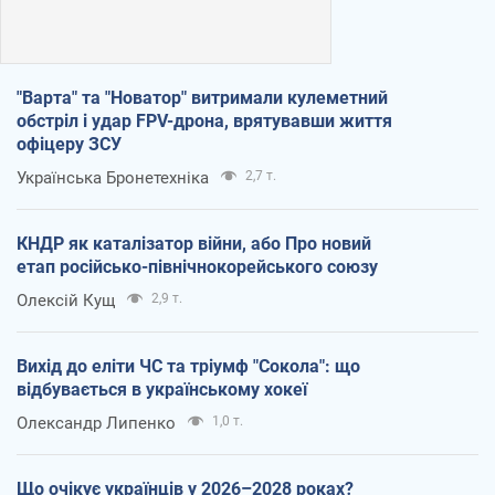
"Варта" та "Новатор" витримали кулеметний
обстріл і удар FPV-дрона, врятувавши життя
офіцеру ЗСУ
Українська Бронетехніка
2,7 т.
КНДР як каталізатор війни, або Про новий
етап російсько-північнокорейського союзу
Олексій Кущ
2,9 т.
Вихід до еліти ЧС та тріумф "Сокола": що
відбувається в українському хокеї
Олександр Липенко
1,0 т.
Що очікує українців у 2026–2028 роках?