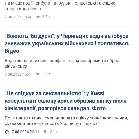
На місце події прибули патрульні поліцейські та слідчо-
оперативна група
8,7 т.
7.08.2026 18:40
"Воюють, бо дурні": у Чернівцях водій автобуса
зневажив українських військових і поплатився.
Відео
Водія звільнили після конфлікту з пасажирами та образ
військових
8,2 т.
7.08.2026 15:47
"Не слідкує за сексуальністю": у Києві
консультант салону краси образив жінку після
хімієтерапії, розгорівся скандал. Фото
Працівник салону почав надавати оцінку зовнішності жінки,
сказавши, що вона носить "чоловічу стрижку"
9,4 т.
7.08.2026 22:11