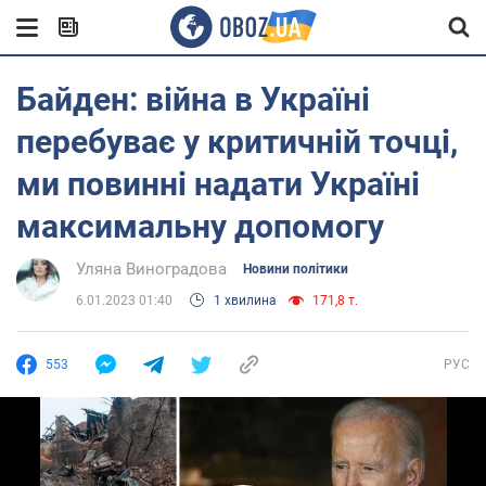
Байден: війна в Україні
перебуває у критичній точці,
ми повинні надати Україні
максимальну допомогу
Уляна Виноградова
Новини політики
6.01.2023 01:40
1 хвилина
171,8 т.
553
РУС