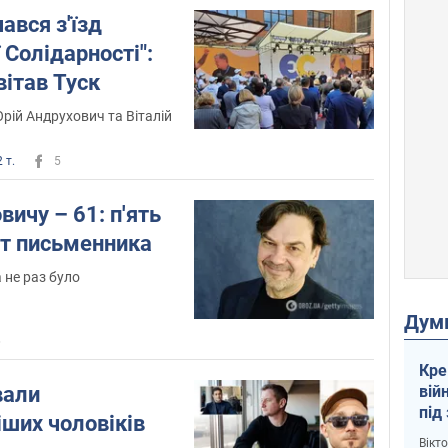
ався з'їзд
 Солідарності":
вітав Туск
ій Андрухович та Віталій
 т.
5
ичу – 61: п'ять
ат письменника
не раз було
Дум
6
Кре
вій
вали
під
ших чоловіків
кри
Вікт