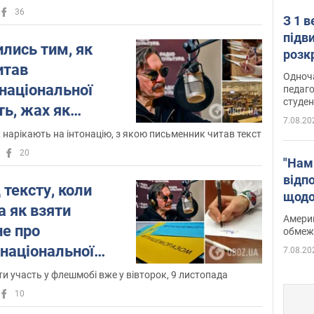
36
З 1 
підв
ились тим, як
розк
итав
Одноч
національної
педаго
студен
ть, жах як
7.08.20
 нарікають на інтонацію, з якою письменник читав текст
20
"Нам
відп
 тексту, коли
щодо
а як взяти
Patri
Америк
не про
обмеж
національної
7.08.20
ти участь у флешмобі вже у вівторок, 9 листопада
10