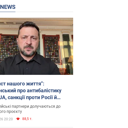
P NEWS
ист нашого життя":
нський про антибалістику
A, санкції проти Росії й
имку аграріїв. Відео
йські партнери долучаються до
ого проєкту
88,5 т.
26 20:20