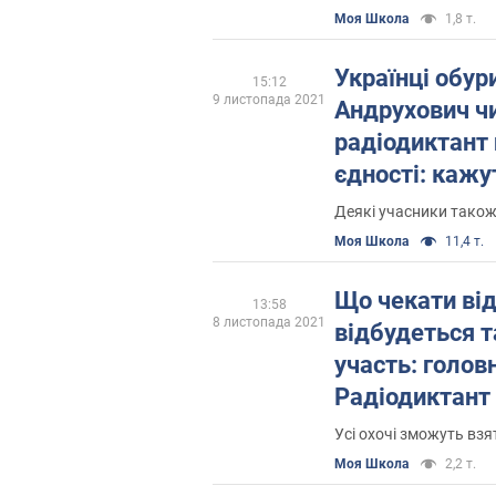
Моя Школа
1,8 т.
Українці обур
15:12
9 листопада 2021
Андрухович ч
радіодиктант 
єдності: кажу
швидко
Деякі учасники також
Моя Школа
11,4 т.
Що чекати від
13:58
8 листопада 2021
відбудеться т
участь: голов
Радіодиктант 
єдності-2021
Усі охочі зможуть взя
Моя Школа
2,2 т.