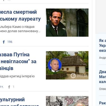
несла смертний
вському лауреату
Альбера Камю з півдня
внено долав заплановану
 лишалося зі сто кілометрів
Як 
196
Укр
екс
азвав Путіна
наф
Андр
невігласом" за
аїнців
Два
ддав критиці інтерв'ю
Маг
кал
 т.
1
Олек
культурний
Рак