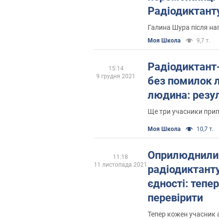
Радіодиктант
вдалося
Галина Шура після на
Моя Школа
9,7 т.
Радіодиктант
15:14
9 грудня 2021
без помилок 
людина: резу
Ще три учасники прип
Моя Школа
10,7 т.
Оприлюднили 
11:18
11 листопада 2021
радіодиктанту
єдності: тепе
перевірити
Тепер кожен учасник 