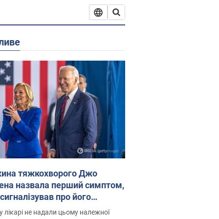
ливе
ина тяжкохворого Джо
ена назвала перший симптом,
 сигналізував про його
есивний" рак
 лікарі не надали цьому належної