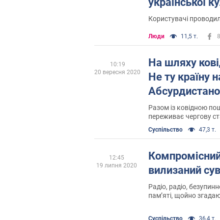
української к
Користувачі проводи
Люди
11,5 т.
На шляху ков
10:19
20 вересня 2020
Не ту країну 
Абсурдистан
Разом із ковідною по
переживає чергову ст
взаємного обдурюва
Суспільство
47,3 т.
Компромісний
12:45
19 липня 2020
вилизаний сув
Радіо, радіо, безупинн
пам’яті, щойно згадаю
вдома і в місті, прина
площі, але й на вокза
Суспільство
36,4 т.