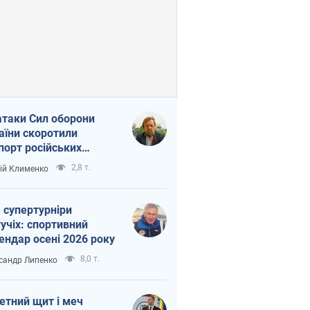
атаки Сил оборони
аїни скоротили
порт російських
топродуктів
2,8 т.
ій Клименко
 супертурніри
учіх: спортивний
ендар осені 2026 року
8,0 т.
сандр Липенко
етний щит і меч