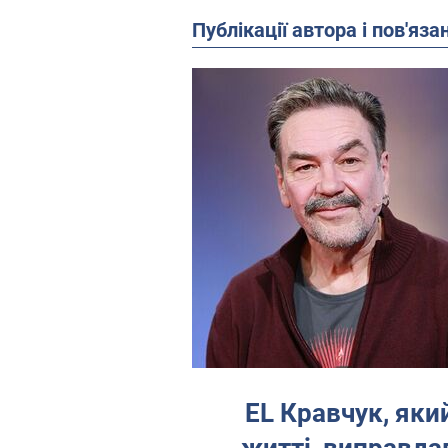
Публікації автора і пов'яза
EL Кравчук, яки
житті, виправдав