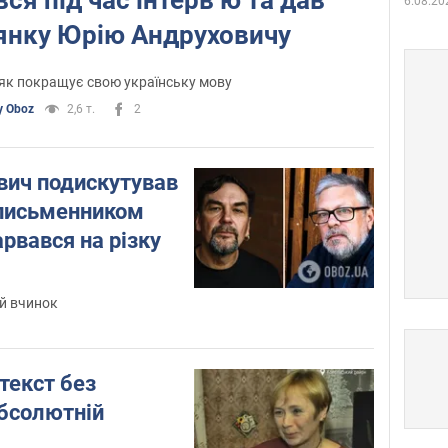
6.08.20
цянку Юрію Андруховичу
 як покращує свою українську мову
 Oboz
2,6 т.
2
вич подискутував
 письменником
рвався на різку
ій вчинок
текст без
абсолютній