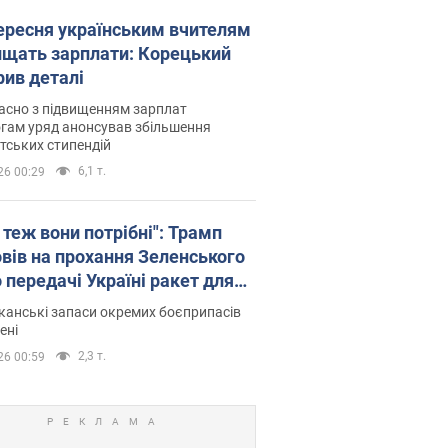
вересня українським вчителям
ищать зарплати: Корецький
рив деталі
асно з підвищенням зарплат
гам уряд анонсував збільшення
тських стипендій
6,1 т.
26 00:29
 теж вони потрібні": Трамп
овів на прохання Зеленського
 передачі Україні ракет для
ot
анські запаси окремих боєприпасів
ені
2,3 т.
26 00:59