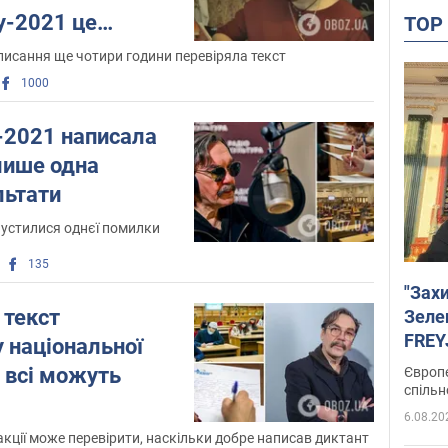
у-2021 це
TO
писання ще чотири години перевіряла текст
1000
-2021 написала
лише одна
льтати
устилися однєї помилки
135
"Зах
текст
Зеле
FREYJ
 національної
підтр
р всі можуть
Європе
спільн
6.08.20
акції може перевірити, наскільки добре написав диктант