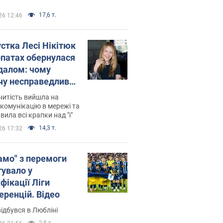
17,6 т.
26 12:46
устка Лесі Нікітюк
рпатах обернулася
далом: чому
чу несправедливо
йтили
нитість вийшла на
комунікацію в мережі та
вила всі крапки над "і"
14,3 т.
26 17:32
амо" з перемоги
тувало у
фікації Ліги
еренцій. Відео
ідбувся в Любліні
2,8 т.