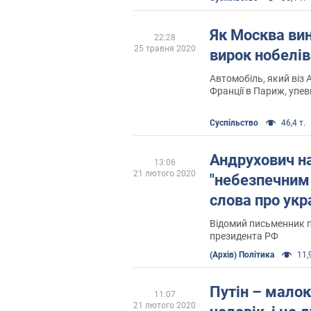
ти – все одно радіо
Як Москва ви
22:28
25 травня 2020
вирок нобелі
Автомобіль, який віз 
Франції в Париж, упе
відстань, і до столиці
Суспільство
46,4 т.
Андрухович н
13:06
21 лютого 2020
"небезпечним 
слова про укр
Відомий письменник пі
президента РФ
(Архів) Політика
11,9
Путін – мало
11:07
21 лютого 2020