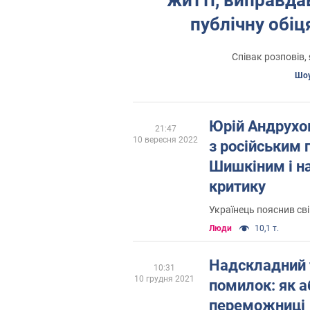
публічну обі
Співак розповів,
Шоу
Юрій Андрухо
21:47
10 вересня 2022
з російським
Шишкіним і на
критику
Українець пояснив св
Люди
10,1 т.
Надскладний 
10:31
10 грудня 2021
помилок: як 
переможниці