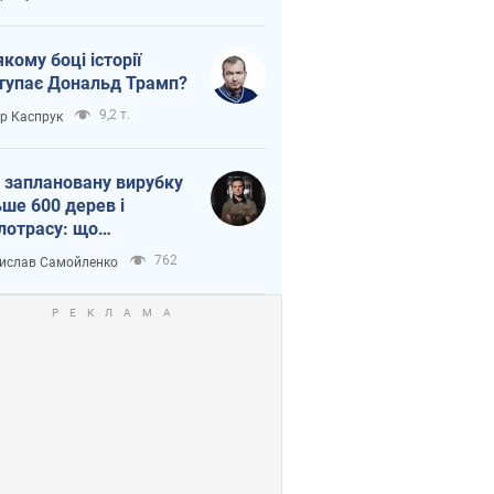
якому боці історії
тупає Дональд Трамп?
9,2 т.
ор Каспрук
 заплановану вирубку
ьше 600 дерев і
лотрасу: що
бувається на Теремках
762
ислав Самойленко
иєві