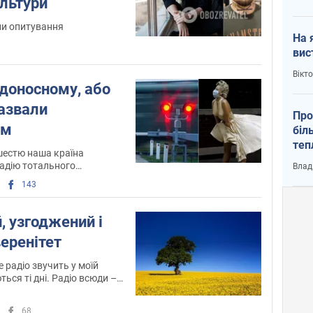
ультури
ли опитування
На 
вис
8
Вікт
ідоносному, або
назвали
Про
ом
біл
теп
шестю наша країна
від
адію тотального
Влад
у К
ння
143
, узгоджений і
еренітет
е радіо звучить у моїй
ться ті дні. Радіо всюди –
ймні на його центральній
льній теж. Куди б не йшов
68