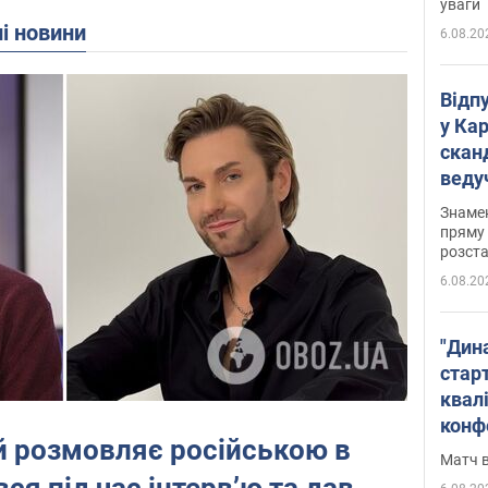
уваги
ні новини
6.08.20
Відп
у Ка
скан
веду
захе
Знаме
пряму 
розста
6.08.20
"Дин
стар
квалі
конф
й розмовляє російською в
Матч в
ся під час інтервʼю та дав