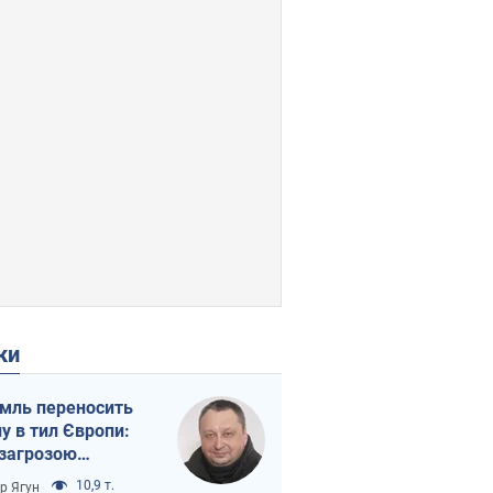
ки
мль переносить
ну в тил Європи:
 загрозою
тична логістика
10,9 т.
ор Ягун