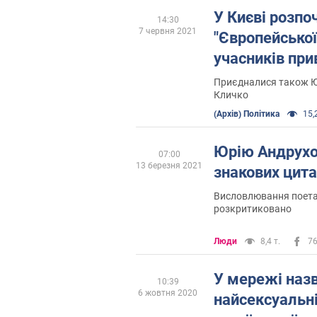
У Києві розпоч
14:30
7 червня 2021
"Європейської
учасників при
Приєдналися також Юр
Кличко
(Архів) Політика
15,2
Юрію Андрухов
07:00
13 березня 2021
знакових цит
Висловлювання поета 
розкритиковано
Люди
8,4 т.
7
У мережі наз
10:39
6 жовтня 2020
найсексуальні