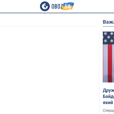
Важ
Друж
Байд
який
"агр
Спершу