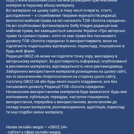
https://www.obozrevatel.com
, на якій розміщено оригінальний
матеріал в першому абзаці матеріалу.
Всі матеріали на цьому сайті, в тому числі інтерв’ю, статті,
дослідження – є службовими творами журналістів редакції,
виключні майнові права на які належать ТОВ «Золота середина».
На всі опубліковані фотоматеріали Getty Images редакція має
майнові права, які захищаються законом України «Про авторські
права та суміжні права», ніхто не має права без письмового
дозволу ТОВ «Золота середина» їх використовувати, вони не
підлягають подальшому відтворенню, перекладу, поширенню в
будь-якій формі.
Редакція OBOZ.UA може не поділяти точку зору, викладену в
авторському матеріалі. За достовірність інформації, опублікованої
в рекламних матеріалах, відповідальність несе рекламодавець.
Заборонено використання матеріалів розміщених на цьому сайті,
хоч із зазначенням гіперпосилання на сторінку цього сайту,
логотипу OBOZ.UA або будь-якого іншого згадування, але без
письмового дозволу Редакції/ТОВ «Золота середина»
Незаконним використанням матеріалів буде вважатися: будь-яке
копiювання, публiкацiя, передрук, наступне поширення,
використання, переробка з використанням, включенням до
складу інших матеріалів, розповсюдження, адаптація, переклад
та інші подібні зміни матеріалу.
Назва онлайн медіа — «OBOZ.UA»
- суб'єкт у сфері онлайн медіа;