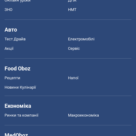
Онлайн уроки
ДПА
ЗНО
НМТ
Авто
Тест Драйв
Електромобілі
Акції
Сервіс
Food Oboz
Рецепти
Напої
Новини Кулінарії
Економіка
Ринки та компанії
Макроекономіка
MedOboz