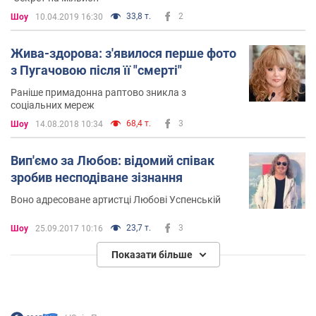
33,8 т.
2
Шоу
10.04.2019 16:30
Жива-здорова: з'явилося перше фото
з Пугачовою після її "смерті"
Раніше примадонна раптово зникла з
соціальних мереж
68,4 т.
3
Шоу
14.08.2018 10:34
Вип'ємо за Любов: відомий співак
зробив несподіване зізнання
Воно адресоване артистці Любові Успенській
23,7 т.
3
Шоу
25.09.2017 10:16
Показати більше