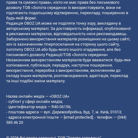
права та суміжні права», ніхто не має права без письмового
дозволу ТОВ «Золота середина» їх використовувати, вони не
підлягають подальшому відтворенню, перекладу, поширенню в
будь-якій формі.
Редакція OBOZ.UA може не поділяти точку зору, викладену в
авторському матеріалі. За достовірність інформації, опублікованої
в рекламних матеріалах, відповідальність несе рекламодавець.
Заборонено використання матеріалів розміщених на цьому сайті,
хоч із зазначенням гіперпосилання на сторінку цього сайту,
логотипу OBOZ.UA або будь-якого іншого згадування, але без
письмового дозволу Редакції/ТОВ «Золота середина»
Незаконним використанням матеріалів буде вважатися: будь-яке
копiювання, публiкацiя, передрук, наступне поширення,
використання, переробка з використанням, включенням до
складу інших матеріалів, розповсюдження, адаптація, переклад
та інші подібні зміни матеріалу.
Назва онлайн медіа — «OBOZ.UA»
- суб'єкт у сфері онлайн медіа;
- ідентифікатор медіа — R40-06156;
- поштова адреса — вул. Деревообробна, буд. 7, м. Київ, 01013;
- адреса електронної пошти —
[email protected]
; - телефон — (044)
585 46 20
© 2026 Всі права захищені, ТОВ "Золота середина".