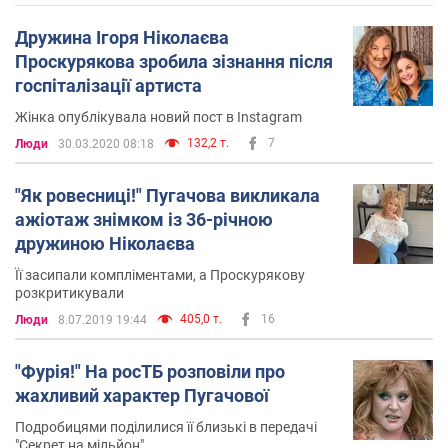
Дружина Ігоря Ніколаєва
Проскурякова зробила зізнання після
госпіталізації артиста
Жінка опублікувала новий пост в Instagram
132,2 т.
7
Люди
30.03.2020 08:18
"Як ровесниці!" Пугачова викликала
ажіотаж знімком із 36-річною
дружиною Ніколаєва
Її засипали компліментами, а Проскурякову
розкритикували
405,0 т.
16
Люди
8.07.2019 19:44
"Фурія!" На росТБ розповіли про
жахливий характер Пугачової
Подробицями поділилися її близькі в передачі
"Секрет на мільйон"