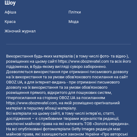
Шоу
Афіша
Плітки
Краса
Мода
Жіночий журнал
Використання будь-яких матеріалів ( в тому числі фото- та відео-),
розміщених на цьому сайті
https://www.obozrevatel.com
та всіх його
піддоменах, в будь-якому вигляді суворо заборонено.
Дозволяється використання при отриманні письмового дозволу
на їх використання та за умови обов'язкового посилання на сайт
OBOZ.UA, а для інтернет-видань - при отриманні письмового
дозволу на їх використання та за умови обов'язкового
розміщення прямого, відкритого для пошукових систем,
гіперпосилання на сторінку OBOZ.UA за посиланням
https://www.obozrevatel.com
, на якій розміщено оригінальний
матеріал в першому абзаці матеріалу.
Всі матеріали на цьому сайті, в тому числі інтерв’ю, статті,
дослідження – є службовими творами журналістів редакції,
виключні майнові права на які належать ТОВ «Золота середина».
На всі опубліковані фотоматеріали Getty Images редакція має
майнові права, які захищаються законом України «Про авторські