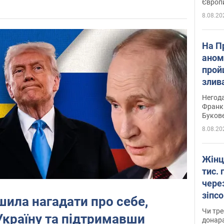
Європ
8.08.20
На П
аном
прой
злив
пере
Негода
річки
Франк
Буков
8.08.20
Жінц
тис. 
чере
зіпс
ила нагадати про себе,
судд
Чи тре
країну та підтримавши
неоч
донар