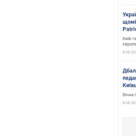
Укра
щомі
Patr
розк
Київ т
європ
8.08.20
Дбал
педа
Київ
київс
Вічна 
8.08.20