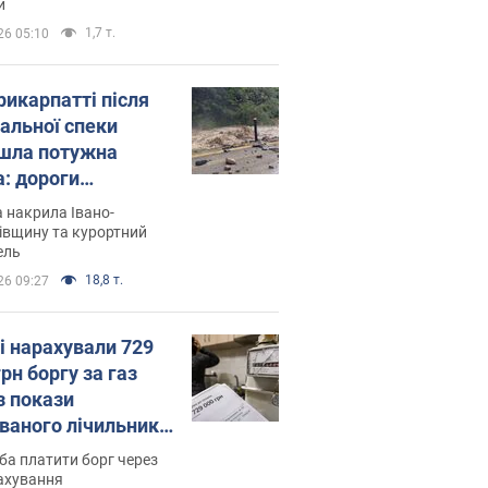
и
1,7 т.
26 05:10
рикарпатті після
альної спеки
шла потужна
а: дороги
творились на
 накрила Івано-
. Відео
івщину та курортний
ель
18,8 т.
26 09:27
і нарахували 729
грн боргу за газ
з покази
ованого лічильника:
я ухвалив
ба платити борг через
ікуване рішення
ахування