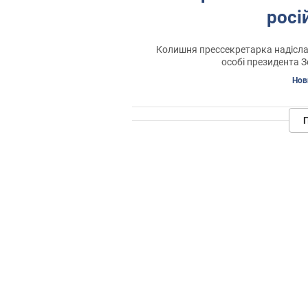
росі
Колишня прессекретарка надіслал
особі президента З
Нов