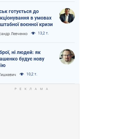
ськ готується до
кціонування в умовах
штабної воєнної кризи
13,2 т.
сандр Левченко
зброї, ні людей: як
ашенко будує нову
ію
10,2 т.
 Тишкевич