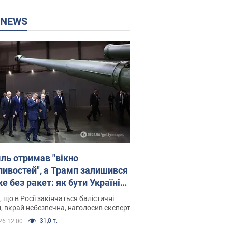
P NEWS
ль отримав "вікно
ивостей", а Трамп залишився
 без ракет: як бути Україні?
рв’ю з Мельником
 що в Росії закінчаться балістичні
, вкрай небезпечна, наголосив експерт
31,0 т.
26 12:00