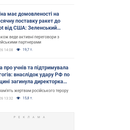
їна має домовленості на
сячну поставку ракет до
iot від США: Зеленський
рив подробиці
акож веде активні переговори з
ейськими партнерами
19,7 т.
26 14:08
а про учнів та підтримувала
гогів: внаслідок удару РФ по
щині загинула директорка
ького ліцею, її чоловік та онук
пам'ять жертвам російського терору
15,8 т.
26 13:32