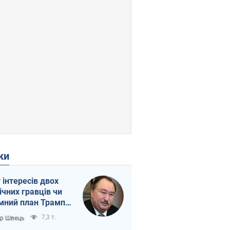
ки
г інтересів двох
ічних гравців чи
мний план Трампа
тіна?
7,3 т.
ор Швець