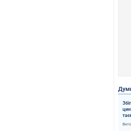
Дум
Збі
цин
тає
і Пу
Вікт