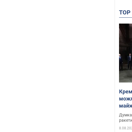
TO
Крем
можл
майже
Інте
Думка,
ракети
8.08.20