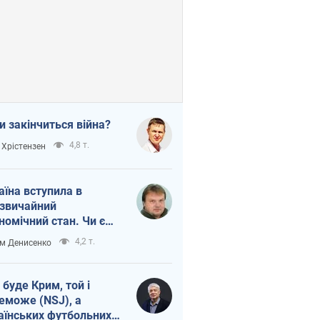
и закінчиться війна?
4,8 т.
 Хрістензен
аїна вступила в
звичайний
номічний стан. Чи є
тло вкінці тунелю?
4,2 т.
м Денисенко
 буде Крим, той і
еможе (NSJ), а
аїнських футбольних