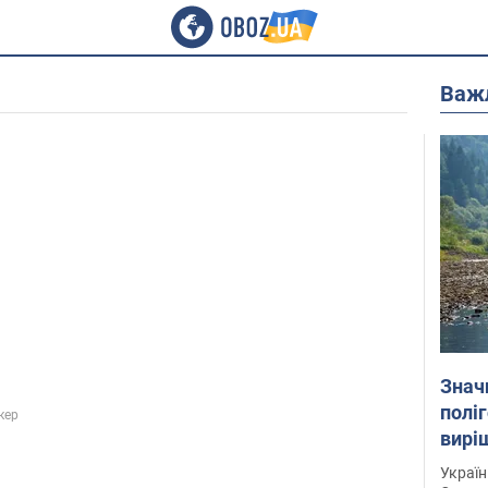
Важ
Знач
полі
кер
вирі
Україн