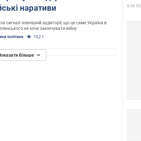
йські наративи
8.08.20
а сигнал зовнішній аудиторії, що це саме Україна в
еленського не хоче закінчувати війну
ини політики
10,2 т.
Показати більше