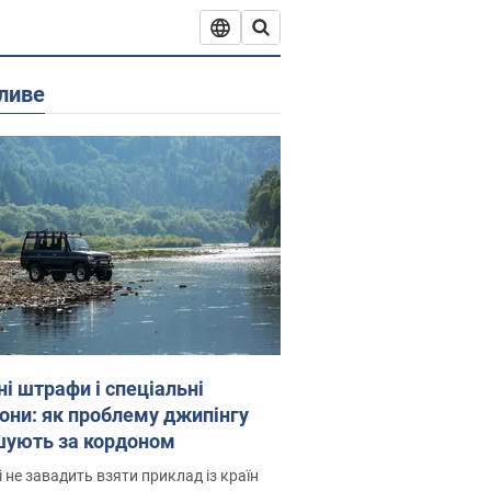
ливе
ні штрафи і спеціальні
гони: як проблему джипінгу
шують за кордоном
і не завадить взяти приклад із країн