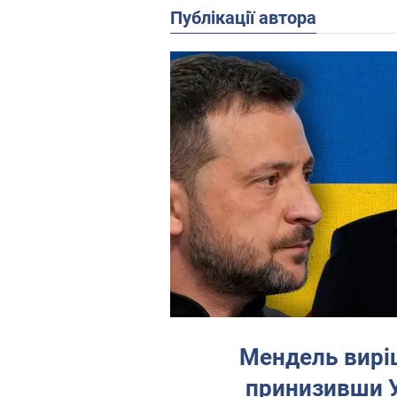
Публікації автора
Мендель виріш
принизивши У