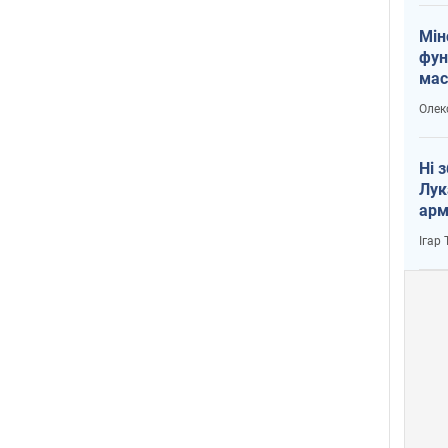
Мін
фун
мас
Олек
Ні 
Лук
арм
Ігар