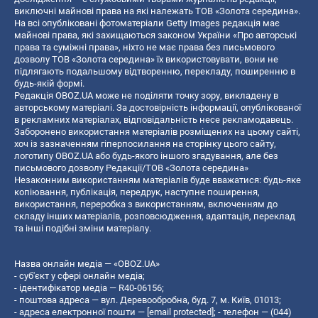
виключні майнові права на які належать ТОВ «Золота середина».
На всі опубліковані фотоматеріали Getty Images редакція має
майнові права, які захищаються законом України «Про авторські
права та суміжні права», ніхто не має права без письмового
дозволу ТОВ «Золота середина» їх використовувати, вони не
підлягають подальшому відтворенню, перекладу, поширенню в
будь-якій формі.
Редакція OBOZ.UA може не поділяти точку зору, викладену в
авторському матеріалі. За достовірність інформації, опублікованої
в рекламних матеріалах, відповідальність несе рекламодавець.
Заборонено використання матеріалів розміщених на цьому сайті,
хоч із зазначенням гіперпосилання на сторінку цього сайту,
логотипу OBOZ.UA або будь-якого іншого згадування, але без
письмового дозволу Редакції/ТОВ «Золота середина»
Незаконним використанням матеріалів буде вважатися: будь-яке
копiювання, публiкацiя, передрук, наступне поширення,
використання, переробка з використанням, включенням до
складу інших матеріалів, розповсюдження, адаптація, переклад
та інші подібні зміни матеріалу.
Назва онлайн медіа — «OBOZ.UA»
- суб'єкт у сфері онлайн медіа;
- ідентифікатор медіа — R40-06156;
- поштова адреса — вул. Деревообробна, буд. 7, м. Київ, 01013;
- адреса електронної пошти —
[email protected]
; - телефон — (044)