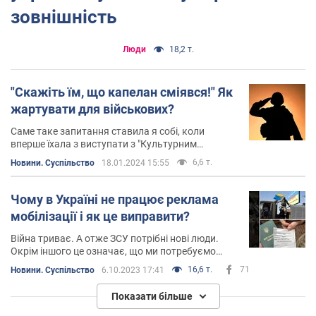
зовнішність
Люди
18,2 т.
"Скажіть їм, що капелан сміявся!" Як
жартувати для військових?
Саме таке запитання ставила я собі, коли
вперше їхала з виступати з "Культурним
десантом"
6,6 т.
Новини. Суспільство
18.01.2024 15:55
Чому в Україні не працює реклама
мобілізації і як це виправити?
Війна триває. А отже ЗСУ потрібні нові люди.
Окрім іншого це означає, що ми потребуємо
реклами армії
16,6 т.
71
Новини. Суспільство
6.10.2023 17:41
Показати більше