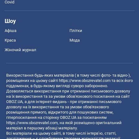
Covid
Шоу
Афіша
Плітки
Краса
Мода
Жіночий журнал
Використання будь-яких матеріалів ( в тому числі фото- та відео-),
розміщених на цьому сайті
https://www.obozrevatel.com
та всіх його
піддоменах, в будь-якому вигляді суворо заборонено.
Дозволяється використання при отриманні письмового дозволу
на їх використання та за умови обов'язкового посилання на сайт
OBOZ.UA, а для інтернет-видань - при отриманні письмового
дозволу на їх використання та за умови обов'язкового
розміщення прямого, відкритого для пошукових систем,
гіперпосилання на сторінку OBOZ.UA за посиланням
https://www.obozrevatel.com
, на якій розміщено оригінальний
матеріал в першому абзаці матеріалу.
Всі матеріали на цьому сайті, в тому числі інтерв’ю, статті,
дослідження – є службовими творами журналістів редакції,