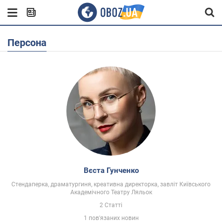
Персона
Вєста Гунченко
Стендаперка, драматургиня, креативна директорка, завліт Київського
Академічного Театру Ляльок
2 Статті
1 пов'язаних новин