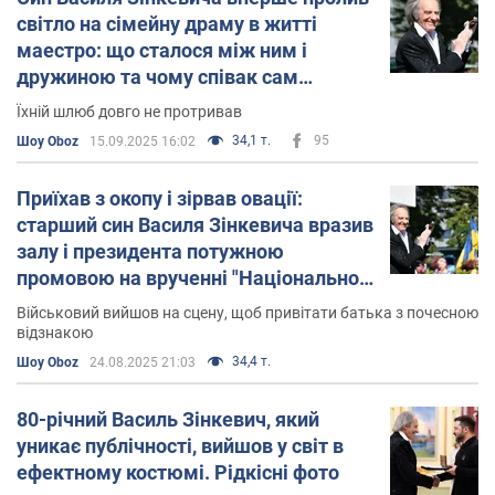
світло на сімейну драму в житті
маестро: що сталося між ним і
дружиною та чому співак сам
виховував дітей
Їхній шлюб довго не протривав
34,1 т.
95
Шоу Oboz
15.09.2025 16:02
Приїхав з окопу і зірвав овації:
старший син Василя Зінкевича вразив
залу і президента потужною
промовою на врученні "Національної
легенди"
Військовий вийшов на сцену, щоб привітати батька з почесною
відзнакою
34,4 т.
Шоу Oboz
24.08.2025 21:03
80-річний Василь Зінкевич, який
уникає публічності, вийшов у світ в
ефектному костюмі. Рідкісні фото