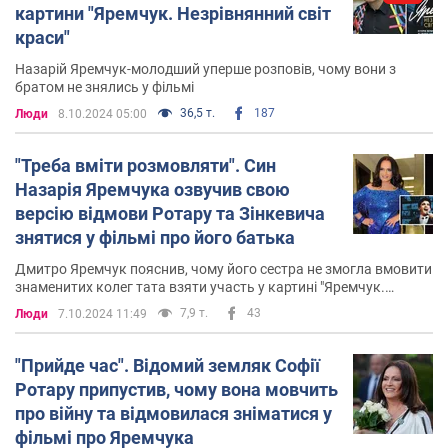
картини "Яремчук. Незрівнянний світ
краси"
Назарій Яремчук-молодший уперше розповів, чому вони з
братом не знялись у фільмі
36,5 т.
187
Люди
8.10.2024 05:00
"Треба вміти розмовляти". Син
Назарія Яремчука озвучив свою
версію відмови Ротару та Зінкевича
знятися у фільмі про його батька
Дмитро Яремчук пояснив, чому його сестра не змогла вмовити
знаменитих колег тата взяти участь у картині "Яремчук.
Незрівнянний світ краси"
7,9 т.
43
Люди
7.10.2024 11:49
"Прийде час". Відомий земляк Софії
Ротару припустив, чому вона мовчить
про війну та відмовилася зніматися у
фільмі про Яремчука