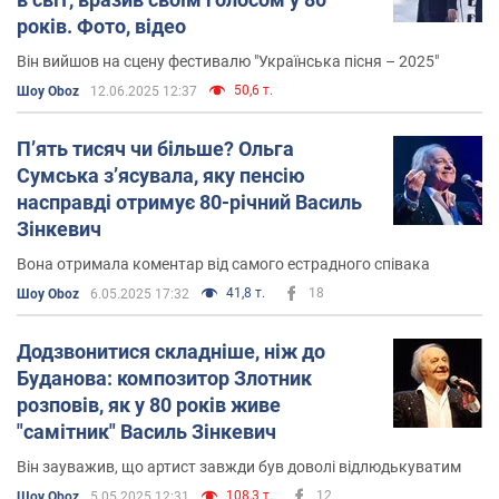
років. Фото, відео
Він вийшов на сцену фестивалю "Українська пісня – 2025"
50,6 т.
Шоу Oboz
12.06.2025 12:37
Пʼять тисяч чи більше? Ольга
Сумська зʼясувала, яку пенсію
насправді отримує 80-річний Василь
Зінкевич
Вона отримала коментар від самого естрадного співака
41,8 т.
18
Шоу Oboz
6.05.2025 17:32
Додзвонитися складніше, ніж до
Буданова: композитор Злотник
розповів, як у 80 років живе
"самітник" Василь Зінкевич
Він зауважив, що артист завжди був доволі відлюдькуватим
108,3 т.
12
Шоу Oboz
5.05.2025 12:31