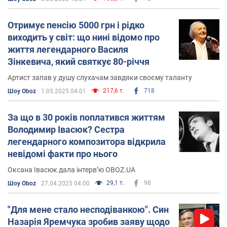
Отримує пенсію 5000 грн і рідко
виходить у світ: що нині відомо про
життя легендарного Василя
Зінкевича, який святкує 80-річчя
Артист запав у душу слухачам завдяки своєму таланту
217,6 т.
718
Шоу Oboz
1.05.2025 04:01
За що в 30 років поплатився життям
Володимир Івасюк? Сестра
легендарного композитора відкрила
невідомі факти про нього
Оксана Івасюк дала інтерв’ю OBOZ.UA
29,1 т.
98
Шоу Oboz
27.04.2025 04:00
"Для мене стало несподіванкою". Син
Назарія Яремчука зробив заяву щодо