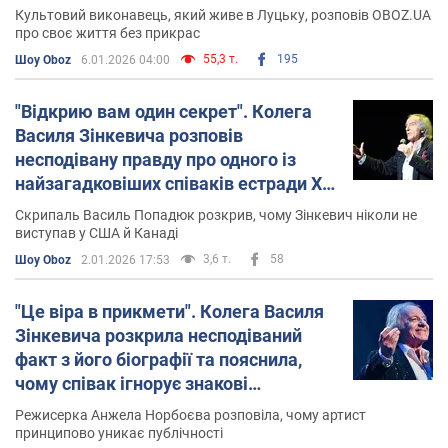
Культовий виконавець, який живе в Луцьку, розповів OBOZ.UA
про своє життя без прикрас
55,3 т.
195
Шоу Oboz
6.01.2026 04:00
"Відкрию вам один секрет". Колега
Василя Зінкевича розповів
несподівану правду про одного із
найзагадковіших співаків естради ХХ
століття
Скрипаль Василь Попадюк розкрив, чому Зінкевич ніколи не
виступав у США й Канаді
3,6 т.
58
Шоу Oboz
2.01.2026 17:53
"Це віра в прикмети". Колега Василя
Зінкевича розкрила несподіваний
факт з його біографії та пояснила,
чому співак ігнорує знакові
пропозиції
Режисерка Анжела Норбоєва розповіла, чому артист
принципово уникає публічності