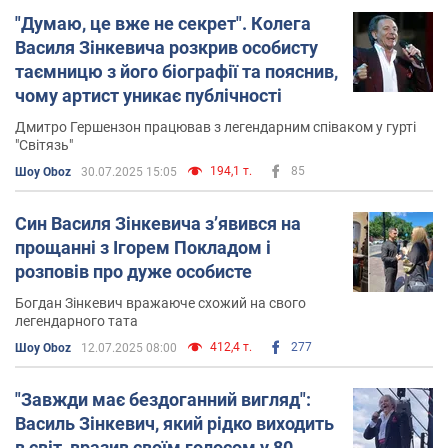
"Думаю, це вже не секрет". Колега
Василя Зінкевича розкрив особисту
таємницю з його біографії та пояснив,
чому артист уникає публічності
Дмитро Гершензон працював з легендарним співаком у гурті
"Світязь"
194,1 т.
85
Шоу Oboz
30.07.2025 15:05
Син Василя Зінкевича з’явився на
прощанні з Ігорем Покладом і
розповів про дуже особисте
Богдан Зінкевич вражаюче схожий на свого
легендарного тата
412,4 т.
277
Шоу Oboz
12.07.2025 08:00
"Завжди має бездоганний вигляд":
Василь Зінкевич, який рідко виходить
в світ, вразив своїм голосом у 80