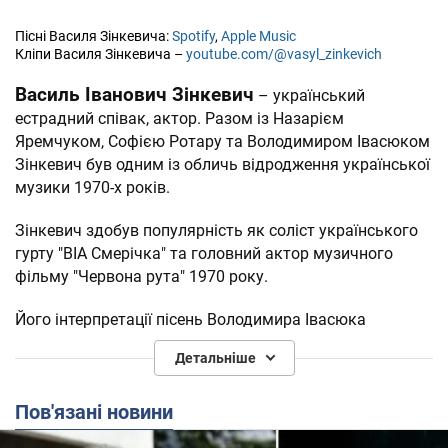
Пісні Василя Зінкевича:
Spotify
,
Apple Music
Кліпи Василя Зінкевича –
youtube.com/@vasyl_zinkevich
Василь Іванович Зінкевич
– український
естрадний співак, актор. Разом із Назарієм
Яремчуком, Софією Ротару та Володимиром Івасюком
Зінкевич був одним із обличь відродження української
музики 1970-х років.
Зінкевич здобув популярність як соліст українського
гурту "ВІА Смерічка" та головний актор музичного
фільму "Червона рута" 1970 року.
Його інтерпретації пісень Володимира Івасюка
"Червона рута", "Мила моя" та "На швидких поїздах"
Детальніше
зробили його відомим у всьому Радянському Союзі.
У 1995 році він отримав звання Народного артисту
Пов'язані новини
України.