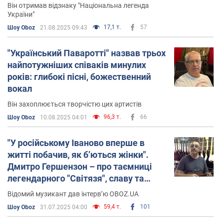
Він отримав відзнаку "Національна легенда
України"
17,1 т.
57
Шоу Oboz
21.08.2025 09:43
"Український Паваротті" назвав трьох
найпотужніших співаків минулих
років: глибокі пісні, божественний
вокал
Він захоплюється творчістю цих артистів
96,3 т.
66
Шоу Oboz
10.08.2025 04:01
"У російському Іваново вперше в
житті побачив, як б’ються жінки".
Дмитро Гершензон – про таємниці
легендарного "Світязя", славу та
переїзд до Ізраїлю
Відомий музикант дав інтерв’ю OBOZ.UA
59,4 т.
101
Шоу Oboz
31.07.2025 04:00