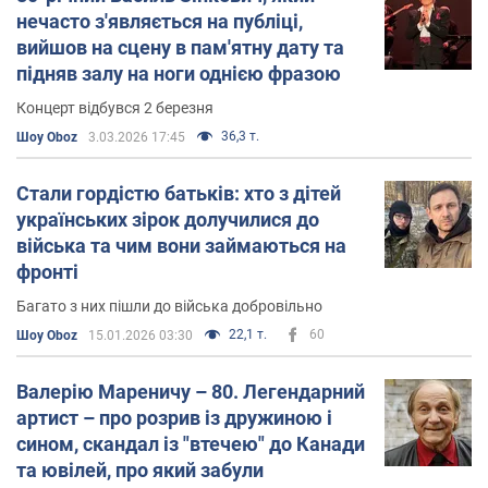
нечасто з'являється на публіці,
вийшов на сцену в пам'ятну дату та
підняв залу на ноги однією фразою
Концерт відбувся 2 березня
36,3 т.
Шоу Oboz
3.03.2026 17:45
Стали гордістю батьків: хто з дітей
українських зірок долучилися до
війська та чим вони займаються на
фронті
Багато з них пішли до війська добровільно
22,1 т.
60
Шоу Oboz
15.01.2026 03:30
Валерію Мареничу – 80. Легендарний
артист – про розрив із дружиною і
сином, скандал із "втечею" до Канади
та ювілей, про який забули