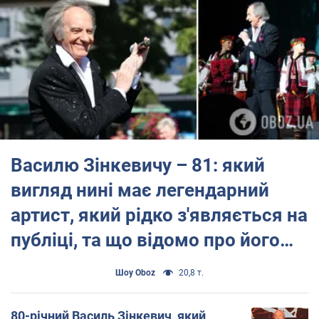
2009 року отримав звання Героя України.
Кілька пісень Зінкевича увійшли до "Золотого фонду
української творчості".
Василю Зінкевичу – 81: який
вигляд нині має легендарний
артист, який рідко з'являється на
публіці, та що відомо про його
"непередбачуваний" характер
Шоу Oboz
20,8 т.
80-річний Василь Зінкевич, який