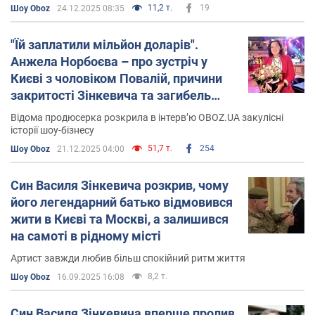
11,2 т.
19
Шоу Oboz
24.12.2025 08:35
"Їй заплатили мільйон доларів".
Анжела Норбоєва – про зустріч у
Києві з чоловіком Повалій, причини
закритості Зінкевича та загибель
родича із РФ на фронті
Відома продюсерка розкрила в інтерв’ю OBOZ.UA закулісні
історії шоу-бізнесу
51,7 т.
254
Шоу Oboz
21.12.2025 04:00
Син Василя Зінкевича розкрив, чому
його легендарний батько відмовився
жити в Києві та Москві, а залишився
на самоті в рідному місті
Артист завжди любив більш спокійний ритм життя
8,2 т.
Шоу Oboz
16.09.2025 16:08
Син Василя Зінкевича вперше пролив