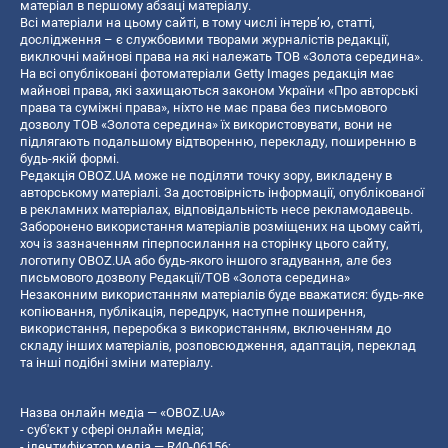
матеріал в першому абзаці матеріалу.
Всі матеріали на цьому сайті, в тому числі інтерв’ю, статті,
дослідження – є службовими творами журналістів редакції,
виключні майнові права на які належать ТОВ «Золота середина».
На всі опубліковані фотоматеріали Getty Images редакція має
майнові права, які захищаються законом України «Про авторські
права та суміжні права», ніхто не має права без письмового
дозволу ТОВ «Золота середина» їх використовувати, вони не
підлягають подальшому відтворенню, перекладу, поширенню в
будь-якій формі.
Редакція OBOZ.UA може не поділяти точку зору, викладену в
авторському матеріалі. За достовірність інформації, опублікованої
в рекламних матеріалах, відповідальність несе рекламодавець.
Заборонено використання матеріалів розміщених на цьому сайті,
хоч із зазначенням гіперпосилання на сторінку цього сайту,
логотипу OBOZ.UA або будь-якого іншого згадування, але без
письмового дозволу Редакції/ТОВ «Золота середина»
Незаконним використанням матеріалів буде вважатися: будь-яке
копiювання, публiкацiя, передрук, наступне поширення,
використання, переробка з використанням, включенням до
складу інших матеріалів, розповсюдження, адаптація, переклад
та інші подібні зміни матеріалу.
Назва онлайн медіа — «OBOZ.UA»
- суб'єкт у сфері онлайн медіа;
- ідентифікатор медіа — R40-06156;