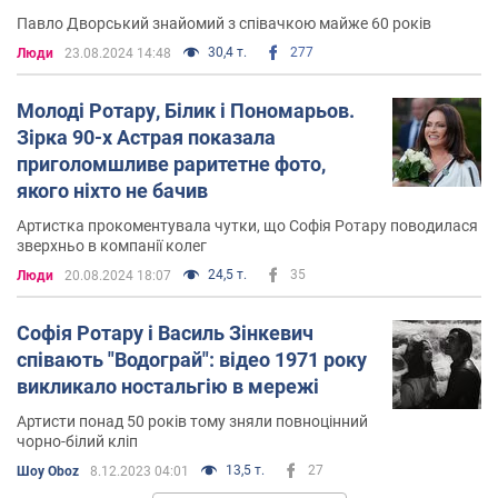
Павло Дворський знайомий з співачкою майже 60 років
30,4 т.
277
Люди
23.08.2024 14:48
Молоді Ротару, Білик і Пономарьов.
Зірка 90-х Астрая показала
приголомшливе раритетне фото,
якого ніхто не бачив
Артистка прокоментувала чутки, що Софія Ротару поводилася
зверхньо в компанії колег
24,5 т.
35
Люди
20.08.2024 18:07
Софія Ротару і Василь Зінкевич
співають "Водограй": відео 1971 року
викликало ностальгію в мережі
Артисти понад 50 років тому зняли повноцінний
чорно-білий кліп
13,5 т.
27
Шоу Oboz
8.12.2023 04:01