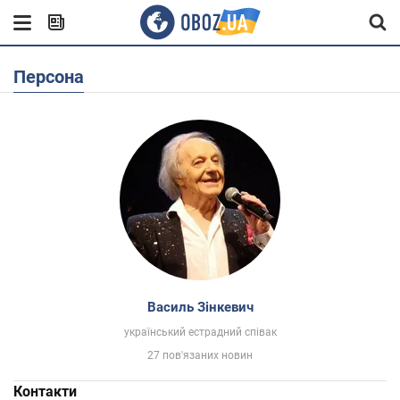
Персона
Василь Зінкевич
український естрадний співак
27 пов'язаних новин
Контакти