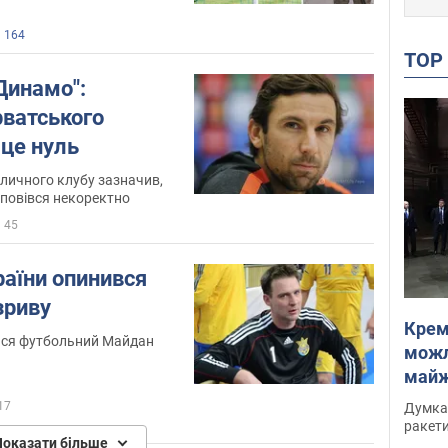
164
TO
Динамо":
рватського
 це нуль
личного клубу зазначив,
 повівся некоректно
45
раїни опинився
зриву
Крем
тися футбольний Майдан
можл
майже
Інте
17
Думка,
ракети
Показати більше