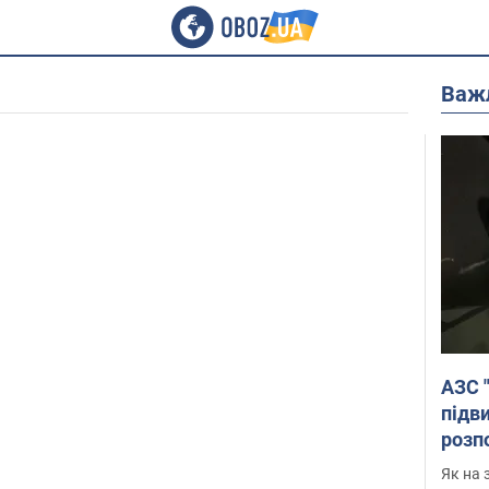
Важ
АЗС 
підв
розпо
Як на 