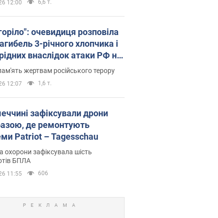
6,6 т.
26 12:00
горіло": очевидиця розповіла
агибель 3-річного хлопчика і
 рідних внаслідок атаки РФ на
щину. Відео та фото
пам'ять жертвам російського терору
1,6 т.
26 12:07
меччині зафіксували дрони
базою, де ремонтують
ми Patriot – Tagesschau
 охорони зафіксувала шість
отів БПЛА
606
26 11:55