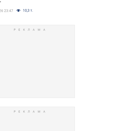
"
10,3 т.
26 23:47