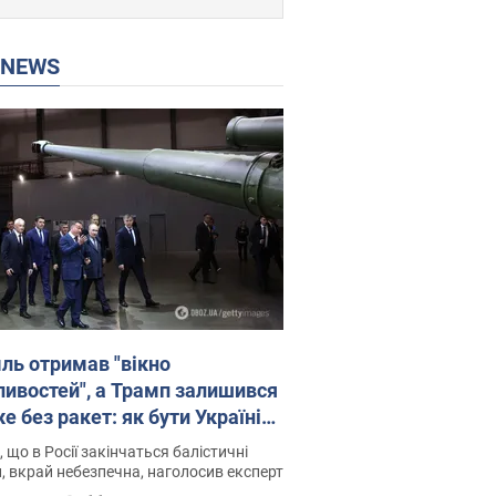
P NEWS
ль отримав "вікно
ивостей", а Трамп залишився
 без ракет: як бути Україні?
рв’ю з Мельником
 що в Росії закінчаться балістичні
, вкрай небезпечна, наголосив експерт