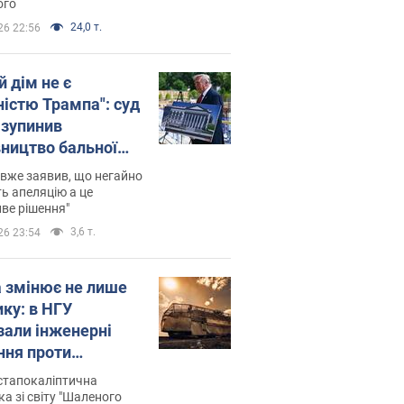
ого
24,0 т.
26 22:56
й дім не є
ністю Трампа": суд
зупинив
вництво бальної
 за $400 млн
вже заявив, що негайно
ь апеляцію а це
ве рішення"
3,6 т.
26 23:54
а змінює не лише
ику: в НГУ
зали інженерні
ння проти
йських FPV-дронів.
стапокаліптична
ка зі світу "Шаленого