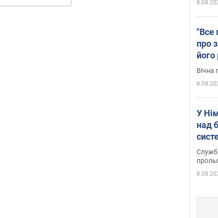
8.08.20
"Все 
про з
його
Київ
Вічна 
8.08.20
У Ні
над 
систе
Служба
проль
8.08.20