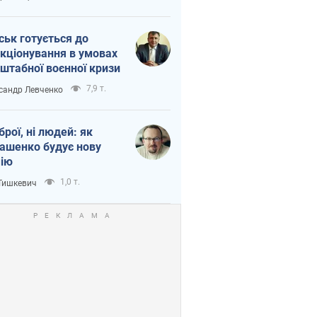
ськ готується до
кціонування в умовах
штабної воєнної кризи
7,9 т.
сандр Левченко
зброї, ні людей: як
ашенко будує нову
ію
1,0 т.
 Тишкевич