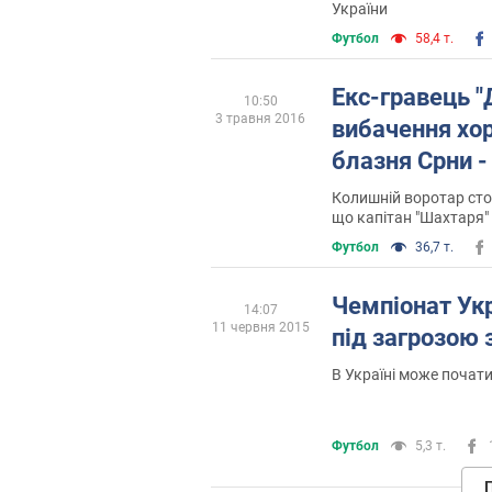
України
Футбол
58,4 т.
Екс-гравець "
10:50
3 травня 2016
вибачення хо
блазня Срни -
Колишній воротар сто
що капітан "Шахтаря"
Футбол
36,7 т.
Чемпіонат Ук
14:07
11 червня 2015
під загрозою 
В Україні може поча
Футбол
5,3 т.