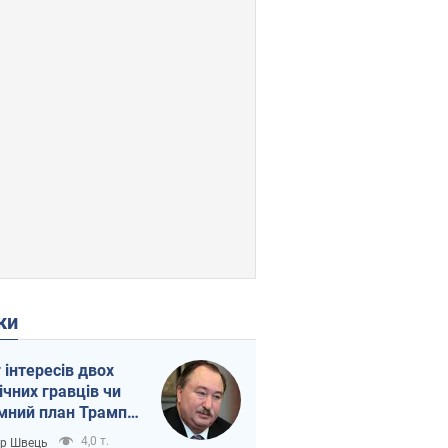
ки
г інтересів двох
ічних гравців чи
мний план Трампа
тіна?
4,0 т.
ор Швець