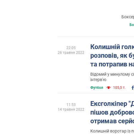
Боксе
Бо
Колишній голк
22:05
26 травня 2022
розповів, як 
та потрапив н
Відомий у минулому с
інтерв'ю
Футбол
105,5 т.
Ексголкіпер "
11:53
14 травня 2022
пішов добров
отримав серй
Колишній воротар із п