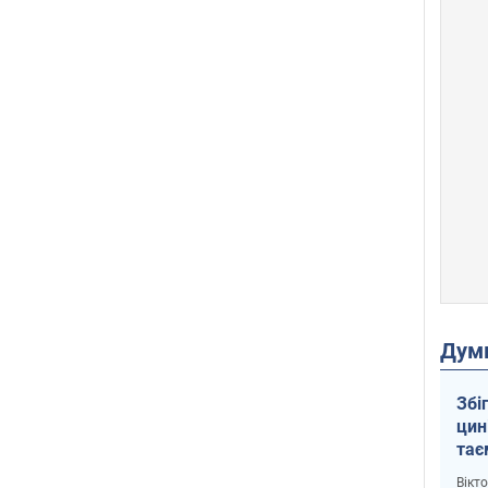
Дум
Збі
цин
тає
і Пу
Вікт