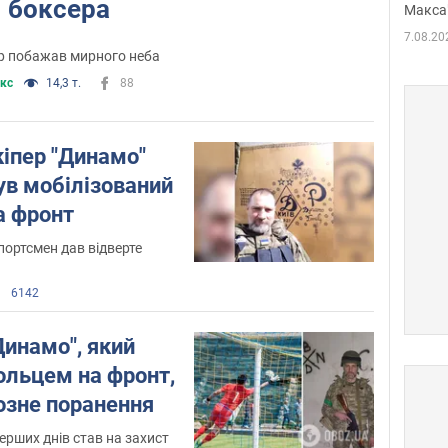
боксера
Макса
7.08.20
р побажав мирного неба
кс
14,3 т.
88
іпер "Динамо"
був мобілізований
а фронт
портсмен дав відверте
6142
Динамо", який
ольцем на фронт,
озне поранення
ерших днів став на захист