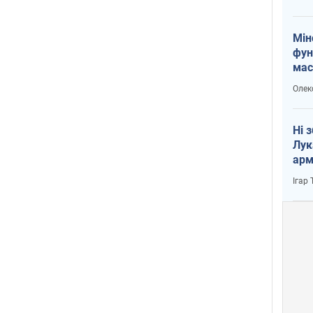
Мін
фун
мас
Олек
Ні 
Лук
арм
Ігар