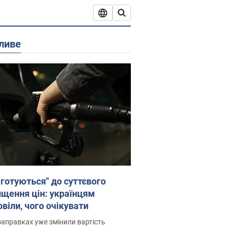
ливе
"готуються" до суттєвого
ищення цін: українцям
віли, чого очікувати
заправках уже змінили вартість