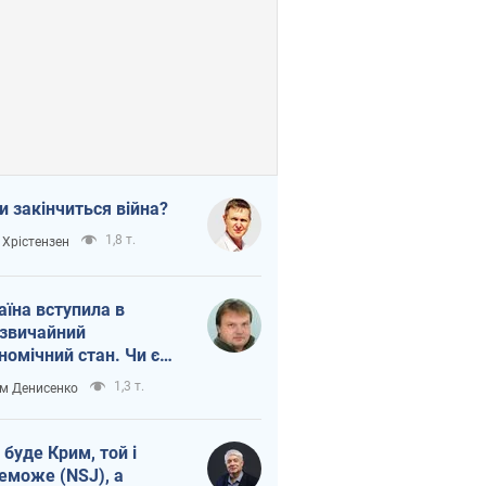
и закінчиться війна?
1,8 т.
 Хрістензен
аїна вступила в
звичайний
номічний стан. Чи є
тло вкінці тунелю?
1,3 т.
м Денисенко
 буде Крим, той і
еможе (NSJ), а