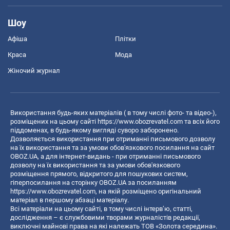
Шоу
Афіша
Плітки
Краса
Мода
Жіночий журнал
Використання будь-яких матеріалів ( в тому числі фото- та відео-),
розміщених на цьому сайті
https://www.obozrevatel.com
та всіх його
піддоменах, в будь-якому вигляді суворо заборонено.
Дозволяється використання при отриманні письмового дозволу
на їх використання та за умови обов'язкового посилання на сайт
OBOZ.UA, а для інтернет-видань - при отриманні письмового
дозволу на їх використання та за умови обов'язкового
розміщення прямого, відкритого для пошукових систем,
гіперпосилання на сторінку OBOZ.UA за посиланням
https://www.obozrevatel.com
, на якій розміщено оригінальний
матеріал в першому абзаці матеріалу.
Всі матеріали на цьому сайті, в тому числі інтерв’ю, статті,
дослідження – є службовими творами журналістів редакції,
виключні майнові права на які належать ТОВ «Золота середина».