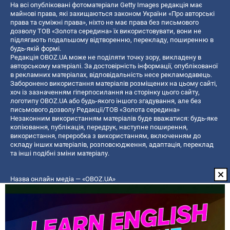
На всі опубліковані фотоматеріали Getty Images редакція має
майнові права, які захищаються законом України «Про авторські
права та суміжні права», ніхто не має права без письмового
дозволу ТОВ «Золота середина» їх використовувати, вони не
підлягають подальшому відтворенню, перекладу, поширенню в
будь-якій формі.
Редакція OBOZ.UA може не поділяти точку зору, викладену в
авторському матеріалі. За достовірність інформації, опублікованої
в рекламних матеріалах, відповідальність несе рекламодавець.
Заборонено використання матеріалів розміщених на цьому сайті,
хоч із зазначенням гіперпосилання на сторінку цього сайту,
логотипу OBOZ.UA або будь-якого іншого згадування, але без
письмового дозволу Редакції/ТОВ «Золота середина»
Незаконним використанням матеріалів буде вважатися: будь-яке
копiювання, публiкацiя, передрук, наступне поширення,
використання, переробка з використанням, включенням до
складу інших матеріалів, розповсюдження, адаптація, переклад
та інші подібні зміни матеріалу.
Назва онлайн медіа — «OBOZ.UA»
- суб'єкт у сфері онлайн медіа;
- ідентифікатор медіа — R40-06156;
- поштова адреса — вул. Деревообробна, буд. 7, м. Київ, 01013;
- адреса електронної пошти —
[email protected]
; - телефон — (044)
585 46 20