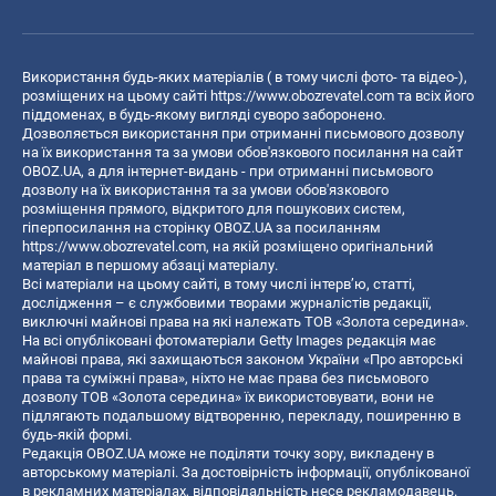
Використання будь-яких матеріалів ( в тому числі фото- та відео-),
розміщених на цьому сайті
https://www.obozrevatel.com
та всіх його
піддоменах, в будь-якому вигляді суворо заборонено.
Дозволяється використання при отриманні письмового дозволу
на їх використання та за умови обов'язкового посилання на сайт
OBOZ.UA, а для інтернет-видань - при отриманні письмового
дозволу на їх використання та за умови обов'язкового
розміщення прямого, відкритого для пошукових систем,
гіперпосилання на сторінку OBOZ.UA за посиланням
https://www.obozrevatel.com
, на якій розміщено оригінальний
матеріал в першому абзаці матеріалу.
Всі матеріали на цьому сайті, в тому числі інтерв’ю, статті,
дослідження – є службовими творами журналістів редакції,
виключні майнові права на які належать ТОВ «Золота середина».
На всі опубліковані фотоматеріали Getty Images редакція має
майнові права, які захищаються законом України «Про авторські
права та суміжні права», ніхто не має права без письмового
дозволу ТОВ «Золота середина» їх використовувати, вони не
підлягають подальшому відтворенню, перекладу, поширенню в
будь-якій формі.
Редакція OBOZ.UA може не поділяти точку зору, викладену в
авторському матеріалі. За достовірність інформації, опублікованої
в рекламних матеріалах, відповідальність несе рекламодавець.