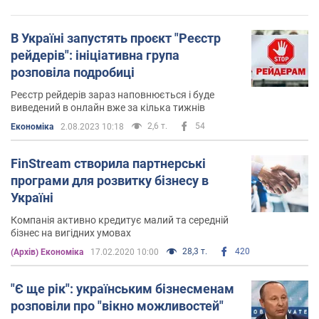
В Україні запустять проєкт "Реєстр
рейдерів": ініціативна група
розповіла подробиці
Реєстр рейдерів зараз наповнюється і буде
виведений в онлайн вже за кілька тижнів
2,6 т.
54
Економіка
2.08.2023 10:18
FinStream створила партнерські
програми для розвитку бізнесу в
Україні
Компанія активно кредитує малий та середній
бізнес на вигідних умовах
28,3 т.
420
(Архів) Економіка
17.02.2020 10:00
"Є ще рік": українським бізнесменам
розповіли про "вікно можливостей"