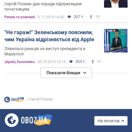
Сергій Позняк дав поради підприємцям-
початківцям
20,7 т.
19
Ринки та компанії
3.11.2019 14:30
"Не гараж!" Зеленському пояснили,
чим Україна відрізняється від Apple
З'явилася реакція на виступ президента в
Маріуполі
20,5 т.
51
(Архів) Економіка
30.10.2019 12:15
Показати більше
Сергій Позняк
На початок