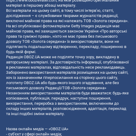
https://www.obozrevatel.com
, на якій розміщено оригінальний
матеріал в першому абзаці матеріалу.
Всі матеріали на цьому сайті, в тому числі інтерв’ю, статті,
дослідження – є службовими творами журналістів редакції,
виключні майнові права на які належать ТОВ «Золота середина».
На всі опубліковані фотоматеріали Getty Images редакція має
майнові права, які захищаються законом України «Про авторські
права та суміжні права», ніхто не має права без письмового
дозволу ТОВ «Золота середина» їх використовувати, вони не
підлягають подальшому відтворенню, перекладу, поширенню в
будь-якій формі.
Редакція OBOZ.UA може не поділяти точку зору, викладену в
авторському матеріалі. За достовірність інформації, опублікованої
в рекламних матеріалах, відповідальність несе рекламодавець.
Заборонено використання матеріалів розміщених на цьому сайті,
хоч із зазначенням гіперпосилання на сторінку цього сайту,
логотипу OBOZ.UA або будь-якого іншого згадування, але без
письмового дозволу Редакції/ТОВ «Золота середина»
Незаконним використанням матеріалів буде вважатися: будь-яке
копiювання, публiкацiя, передрук, наступне поширення,
використання, переробка з використанням, включенням до
складу інших матеріалів, розповсюдження, адаптація, переклад
та інші подібні зміни матеріалу.
Назва онлайн медіа — «OBOZ.UA»
- суб'єкт у сфері онлайн медіа;