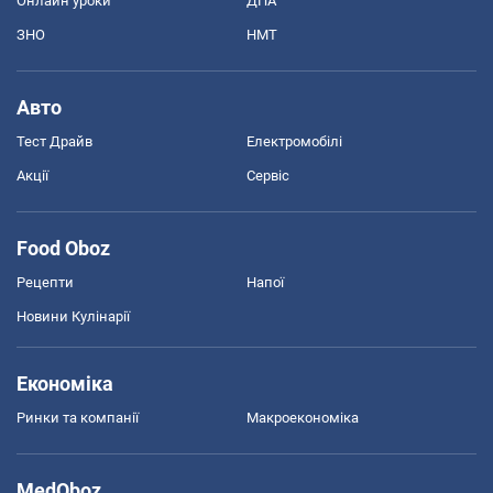
Онлайн уроки
ДПА
ЗНО
НМТ
Авто
Тест Драйв
Електромобілі
Акції
Сервіс
Food Oboz
Рецепти
Напої
Новини Кулінарії
Економіка
Ринки та компанії
Макроекономіка
MedOboz