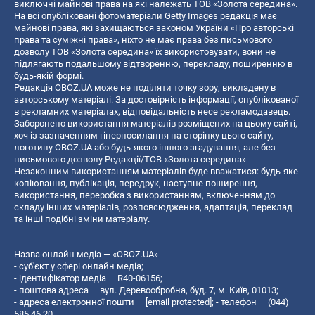
виключні майнові права на які належать ТОВ «Золота середина».
На всі опубліковані фотоматеріали Getty Images редакція має
майнові права, які захищаються законом України «Про авторські
права та суміжні права», ніхто не має права без письмового
дозволу ТОВ «Золота середина» їх використовувати, вони не
підлягають подальшому відтворенню, перекладу, поширенню в
будь-якій формі.
Редакція OBOZ.UA може не поділяти точку зору, викладену в
авторському матеріалі. За достовірність інформації, опублікованої
в рекламних матеріалах, відповідальність несе рекламодавець.
Заборонено використання матеріалів розміщених на цьому сайті,
хоч із зазначенням гіперпосилання на сторінку цього сайту,
логотипу OBOZ.UA або будь-якого іншого згадування, але без
письмового дозволу Редакції/ТОВ «Золота середина»
Незаконним використанням матеріалів буде вважатися: будь-яке
копiювання, публiкацiя, передрук, наступне поширення,
використання, переробка з використанням, включенням до
складу інших матеріалів, розповсюдження, адаптація, переклад
та інші подібні зміни матеріалу.
Назва онлайн медіа — «OBOZ.UA»
- суб'єкт у сфері онлайн медіа;
- ідентифікатор медіа — R40-06156;
- поштова адреса — вул. Деревообробна, буд. 7, м. Київ, 01013;
- адреса електронної пошти —
[email protected]
; - телефон — (044)
585 46 20