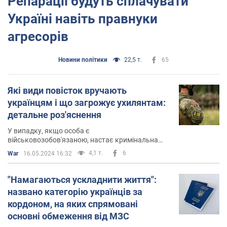
Репарації будуть сплачувати
Україні навіть правнуки
агресорів
Новини політики
22,5 т.
65
Які види повісток вручають
українцям і що загрожує ухилянтам:
детальне роз'яснення
У випадку, якщо особа є
військовозобов'язаною, настає кримінальна
відповідальність за ст. 336 ККУ
4,1 т.
6
War
16.05.2024 16:32
"Намагаються ускладнити життя":
названо категорію українців за
кордоном, на яких спрямовані
основні обмеження від МЗС