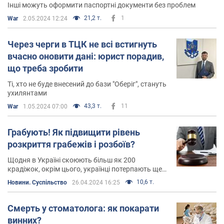
Інші можуть оформити паспортні документи без проблем
21,2 т.
1
War
2.05.2024 12:24
Через черги в ТЦК не всі встигнуть
вчасно оновити дані: юрист порадив,
що треба зробити
Ті, хто не буде внесений до бази "Оберіг", стануть
ухилянтами
43,3 т.
11
War
1.05.2024 07:00
Грабують! Як підвищити рівень
розкриття грабежів і розбоїв?
Щодня в Україні скоюють більш як 200
крадіжок, окрім цього, українці потерпають ще
від грабежів і розбоїв
10,6 т.
Новини. Суспільство
26.04.2024 16:25
Смерть у стоматолога: як покарати
винних?