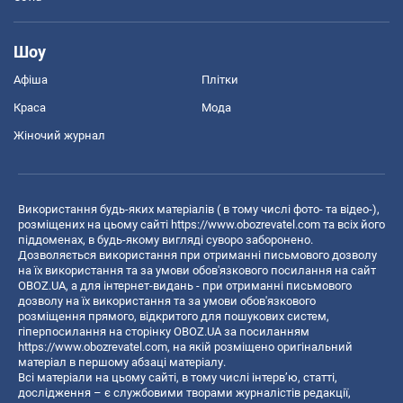
Шоу
Афіша
Плітки
Краса
Мода
Жіночий журнал
Використання будь-яких матеріалів ( в тому числі фото- та відео-),
розміщених на цьому сайті
https://www.obozrevatel.com
та всіх його
піддоменах, в будь-якому вигляді суворо заборонено.
Дозволяється використання при отриманні письмового дозволу
на їх використання та за умови обов'язкового посилання на сайт
OBOZ.UA, а для інтернет-видань - при отриманні письмового
дозволу на їх використання та за умови обов'язкового
розміщення прямого, відкритого для пошукових систем,
гіперпосилання на сторінку OBOZ.UA за посиланням
https://www.obozrevatel.com
, на якій розміщено оригінальний
матеріал в першому абзаці матеріалу.
Всі матеріали на цьому сайті, в тому числі інтерв’ю, статті,
дослідження – є службовими творами журналістів редакції,