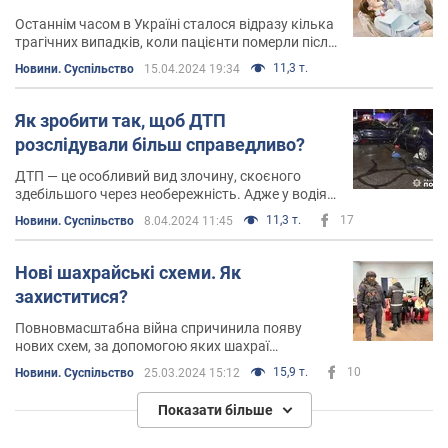
Останнім часом в Україні сталося відразу кілька
трагічних випадків, коли пацієнти померли після
(або під час візиту) до стоматологічних клінік
11,3 т.
Новини. Суспільство
15.04.2024 19:34
Як зробити так, щоб ДТП
розслідували більш справедливо?
ДТП — це особливий вид злочину, скоєного
здебільшого через необережність. Адже у водія,
що спричинив аварію, не було наміру сісти за
11,3 т.
17
Новини. Суспільство
8.04.2024 11:45
кермо та вбивати або калічити людей
Нові шахрайські схеми. Як
захиститися?
Повновмасштабна війна спричинила появу
нових схем, за допомогою яких шахраї
обдурюють українців
15,9 т.
10
Новини. Суспільство
25.03.2024 15:12
Показати більше