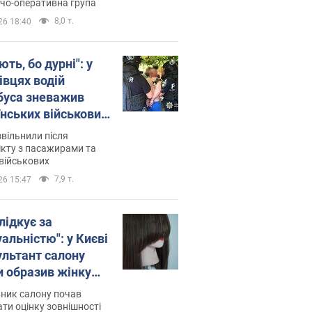
о
дчо-оперативна група
8,0 т.
26 18:40
ть, бо дурні": у
івцях водій
буса зневажив
їнських військових
латився. Відео
звільнили після
кту з пасажирами та
військових
7,9 т.
26 15:47
лідкує за
альністю": у Києві
ультант салону
и образив жінку
 хімієтерапії,
ник салону почав
орівся скандал.
ти оцінку зовнішності