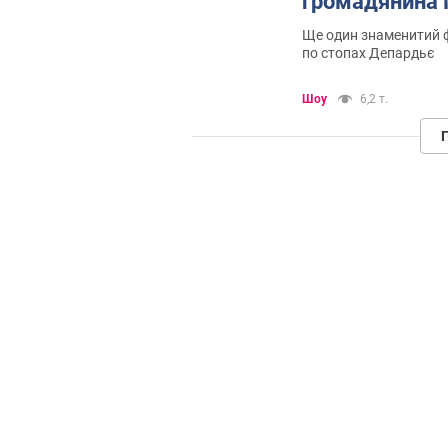
громадянина 
Ще один знаменитий 
по стопах Депардьє
Шоу
6,2 т.