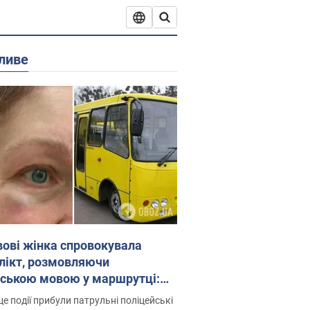
ливе
вові жінка спровокувала
лікт, розмовляючи
йською мовою у маршрутці:
ція склала адмінпротокол.
це події прибули патрульні поліцейські