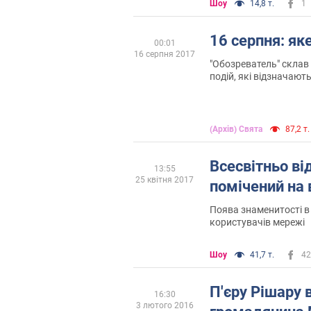
Шоу
14,8 т.
1
16 серпня: як
00:01
16 серпня 2017
"Обозреватель" склав 
подій, які відзначають 
(Архів) Свята
87,2 т.
Всесвітньо ві
13:55
25 квітня 2017
помічений на 
Поява знаменитості в
користувачів мережі
Шоу
41,7 т.
42
П'єру Рішару 
16:30
3 лютого 2016