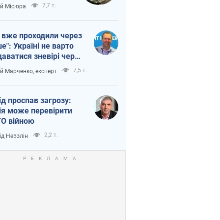
п війни
7,7 т.
ій Місюра
 вже проходили через
ше": Україні не варто
даватися зневірі через
етний терор
7,5 т.
ій Марченко, експерт
ід проспав загрозу:
ія може перевірити
О війною
2,2 т.
ід Невзлін