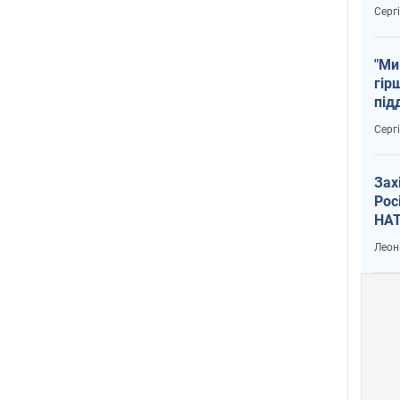
тем
Серг
"Ми
гір
під
рак
Серг
Зах
Рос
НАТ
Леон