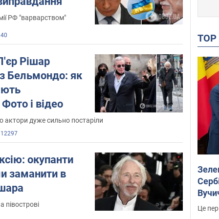
виправдання
мії РФ "варварством"
140
TO
П'єр Рішар
з Бельмондо: як
ають
 Фото і відео
о актори дуже сильно постаріли
12297
ксію: окупанти
Зеле
ли заманити в
Сербі
ішара
Вучи
а півострові
Це пер