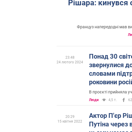
Рішара: кинувся 
Француз напередодні мав ви
Л
Понад 30 світ
23:48
24 лютого 2024
звернулися до
словами підтр
роковини росій
Відео
В проєкті прийняла у
Люди
4,5 т.
6
Актор П'єр Рі
20:29
15 квітня 2022
Путіна через в