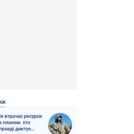
ки
ія втрачає ресурси
а планом: хто
правді диктує