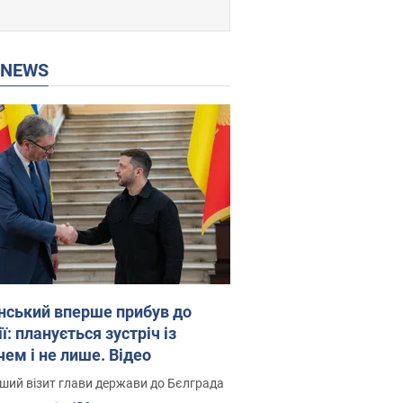
P NEWS
нський вперше прибув до
ї: планується зустріч із
чем і не лише. Відео
ший візит глави держави до Бєлграда