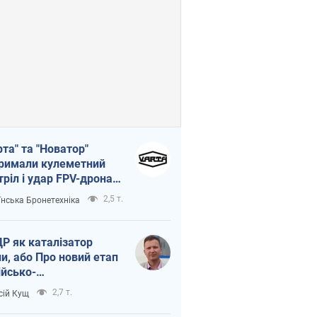
рта" та "Новатор"
римали кулеметний
тріл і удар FPV-дрона,
тувавши життя
2,5 т.
їнська Бронетехніка
церу ЗСУ
Р як каталізатор
ни, або Про новий етап
ійсько-
нічнокорейського
2,7 т.
сій Кущ
зу