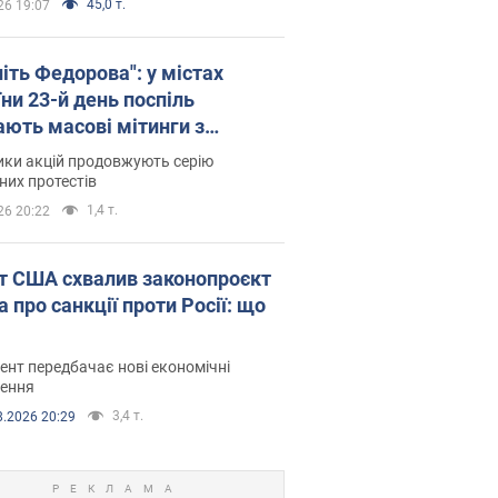
45,0 т.
26 19:07
іть Федорова": у містах
ни 23-й день поспіль
ають масові мітинги з
онками. Фото і відео
ики акцій продовжують серію
их протестів
1,4 т.
26 20:22
т США схвалив законопроєкт
 про санкції проти Росії: що
нт передбачає нові економічні
ення
3,4 т.
8.2026 20:29