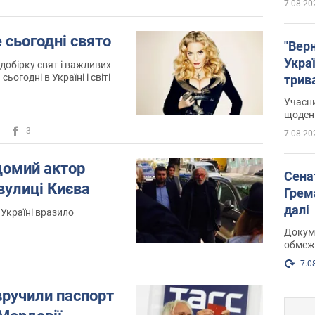
7.08.20
е сьогодні свято
"Верн
Украї
добірку свят і важливих
сьогодні в Україні і світі
трив
карт
Учасн
щоденн
3
7.08.20
домий актор
Сена
вулиці Києва
Грема
далі
 Україні вразило
Докуме
обмеж
7.0
вручили паспорт