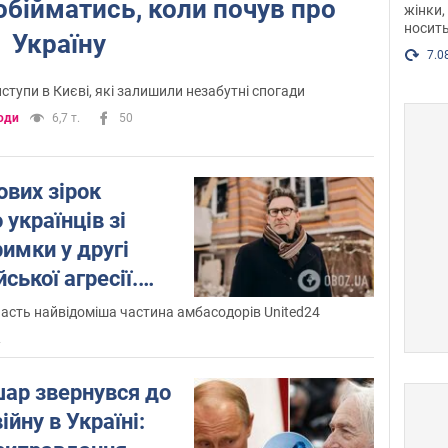
обійматись, коли почув про
жінки,
Фото
носить
Україну
7.0
ступи в Києві, які залишили незабутні спогади
юди
6,7 т.
50
ових зірок
 українців зі
имки у другі
ської агресії.
часть найвідоміша частина амбасодорів United24
2
шар звернувся до
ійну в Україні: