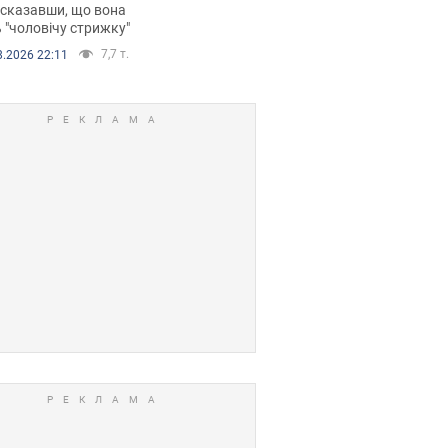
 сказавши, що вона
 "чоловічу стрижку"
7,7 т.
8.2026 22:11