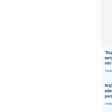
"Ва
вит
обс
вря
Укра
офі
КНД
вій
рос
пів
Олек
сою