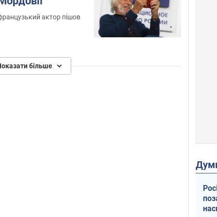
Мордовії
французький актор пішов
Показати більше
Дум
Рос
поз
нас