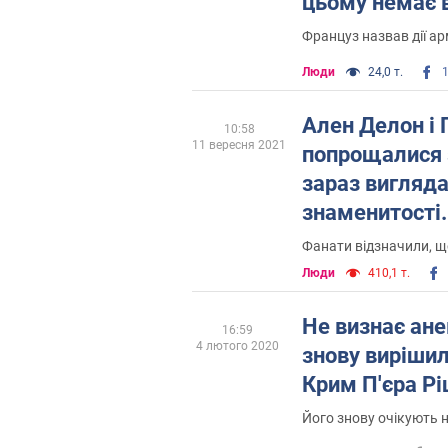
цьому немає 
Француз назвав дії ар
Люди
24,0 т.
Ален Делон і 
10:58
11 вересня 2021
попрощалися 
зараз вигляд
знаменитості.
Фанати відзначили, щ
Люди
410,1 т.
Не визнає ане
16:59
4 лютого 2020
знову виріши
Крим П'єра Р
Його знову очікують н