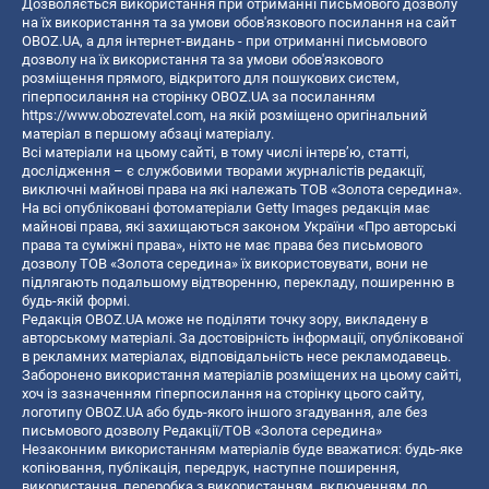
Дозволяється використання при отриманні письмового дозволу
"Я більше не живу в Росії, у мене більше немає там ні
на їх використання та за умови обов'язкового посилання на сайт
OBOZ.UA, а для інтернет-видань - при отриманні письмового
компаній, ні співробітників. Але одне залишається
дозволу на їх використання та за умови обов'язкового
незмінним – я відстоюю інтереси наших користувачів,
розміщення прямого, відкритого для пошукових систем,
незважаючи ні на що. Їхнє право на приватне життя
гіперпосилання на сторінку OBOZ.UA за посиланням
https://www.obozrevatel.com
, на якій розміщено оригінальний
священне. Зараз – більше, ніж будь-коли", –
матеріал в першому абзаці матеріалу.
підкреслив у березні Дуров.
Всі матеріали на цьому сайті, в тому числі інтерв’ю, статті,
дослідження – є службовими творами журналістів редакції,
виключні майнові права на які належать ТОВ «Золота середина».
Затримання у Парижі
На всі опубліковані фотоматеріали Getty Images редакція має
майнові права, які захищаються законом України «Про авторські
Пізно ввечері 24 серпня 2024 року
Дурова було
права та суміжні права», ніхто не має права без письмового
дозволу ТОВ «Золота середина» їх використовувати, вони не
затримано в аеропорту столиці Франції
. За даними
підлягають подальшому відтворенню, перекладу, поширенню в
ЗМІ, його затримали через "відмову співпраці з
будь-якій формі.
правоохоронними органами".
Редакція OBOZ.UA може не поділяти точку зору, викладену в
авторському матеріалі. За достовірність інформації, опублікованої
в рекламних матеріалах, відповідальність несе рекламодавець.
Вважається, що інструментарій Telegram
Заборонено використання матеріалів розміщених на цьому сайті,
використовують наркодилери та інші злочинці, що
хоч із зазначенням гіперпосилання на сторінку цього сайту,
робить Дурова "співучасником торгівлі наркотиками,
логотипу OBOZ.UA або будь-якого іншого згадування, але без
письмового дозволу Редакції/ТОВ «Золота середина»
злочинів проти дітей та шахрайств".
Незаконним використанням матеріалів буде вважатися: будь-яке
копiювання, публiкацiя, передрук, наступне поширення,
Якщо його визнають винним, то йому світить до 20
використання, переробка з використанням, включенням до