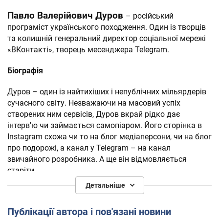
Павло Валерійович Дуров
– російський
програміст українського походження. Один із творців
та колишній генеральний директор соціальної мережі
«ВКонтакті», творець месенджера Telegram.
Біографія
Дуров – один із найтихіших і непублічних мільярдерів
сучасного світу. Незважаючи на масовий успіх
створених ним сервісів, Дуров вкрай рідко дає
інтерв'ю чи займається самопіаром. Його сторінка в
Instagram схожа чи то на блог медіаперсони, чи на блог
про подорожі, а канал у Telegram – на канал
звичайного розробника. А ще він відмовляється
старіти.
Детальніше
10 жовтня 2022 року, в день, коли країна-терорист
Росія влаштувала одні з наймасовіших за останні
Публікації автора і пов'язані новини
місяці атак у мирних містах України, Дурову