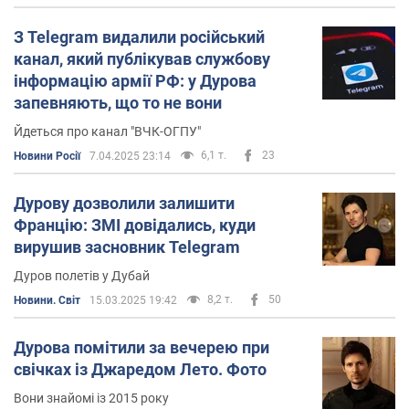
Саме в столиці ОАЕ – Дубаї – розташована штаб-
З Telegram видалили російський
квартира нового дітища Дурова – месенджера
канал, який публікував службову
Telegram. Сам Дуров також формально живе в Дубаї,
інформацію армії РФ: у Дурова
але працює в різних країнах світу, не забуваючи
запевняють, що то не вони
розповідати про це у своїх соцмережах.
Йдеться про канал "ВЧК-ОГПУ"
При цьому Дуров позиціонує себе як людину, для якої
6,1 т.
23
Новини Росії
7.04.2025 23:14
гроші не важливі. Його одяг – чорний кежуал,
дивлячись на який і не скажеш, коштує він тисячі
Дурову дозволили залишити
доларів чи сотні.
Францію: ЗМІ довідались, куди
вирушив засновник Telegram
Ще у 2012 році Дуров влаштував акцію-провокацію,
метою якої було показати переоціненість грошей. Тоді
Дуров полетів у Дубай
він із вікна офісу ВК у Санкт-Петербурзі розкидав 5-
8,2 т.
50
Новини. Світ
15.03.2025 19:42
тисячні купюри (понад 160 доларів за курсом 2012
року). На акцію, звісно, збіглися сотні росіян.
Дурова помітили за вечерею при
свічках із Джаредом Лето. Фото
"З часів, коли я ще був дуже небагатим студентом, я не
втомлююся повторювати: гроші переоцінені. Ми
Вони знайомі із 2015 року