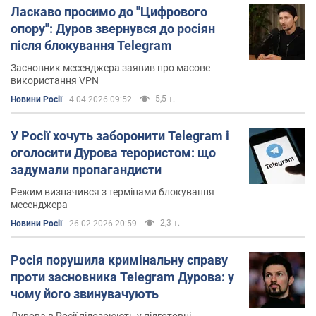
сервісу хоча б у РФ, зазнали краху.
Ласкаво просимо до "Цифрового
опору": Дуров звернувся до росіян
Для українців Telegram став вкрай важливою
після блокування Telegram
платформою у війні проти країни-агресора. Саме
Засновник месенджера заявив про масове
Telegram допоміг багатьом залишатися на зв'язку з
використання VPN
рідними, а також отримувати чесну та перевірену
5,5 т.
Новини Росії
4.04.2026 09:52
інформацію як від ЗМІ, так і безпосередньо від
військових, до того ж майже в режимі реального часу,
У Росії хочуть заборонити Telegram і
коли РФ пішла на повномасштабне вторгнення.
оголосити Дурова терористом: що
Дуров та українське коріння
задумали пропагандисти
Режим визначився з термінами блокування
Дуров народився 10 жовтня 1984 року в Ленінграді
месенджера
(зараз – Санкт-Петербург, Росія). Його батько Валерій
2,3 т.
Новини Росії
26.02.2026 20:59
– доктор філологічних наук, а мати Альбіна (дівоче
прізвище – Іваненко) – викладач у Санкт-
Росія порушила кримінальну справу
Петербурзькому державному університеті (СПбДУ).
проти засновника Telegram Дурова: у
Батьки матері Дурова були родом із Києва, але під час
чому його звинувачують
так званої жовтневої революції були вислані до Сибіру.
Дурова в Росії підозрюють у підготовці