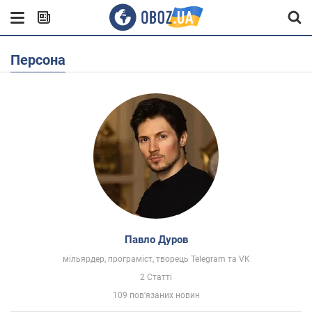
Персона
Павло Дуров
мільярдер, програміст, творець Telegram та VK
2 Статті
109 пов'язаних новин