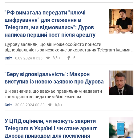
працювати.
"РФ вимагала передати "ключі
"У рамках Цифрового Опору – децентралізованого
шифрування" для стеження в
руху на захист цифрових свобод і прогресу – я почав
Telegram, ми відмовились": Дуров
виплачувати біткоїн-гранти адміністраторам proxy і
написав перший пост після арешту
vpn. Протягом цього року буду радий пожертвувати
Дурову заявили, що він може особисто понести
мільйони доларів особистих коштів на ці цілі", –
відповідальність за незаконне використання Telegram іншими
написав
він у квітні 2018 року у ВК.
людьми
8,5 т.
6
Світ
6.09.2024 01:35
Можливо, нелюбов до грошей, про яку говорить Дуров,
стала однією з причин його розчарування в соцмережі
"Беру відповідальність": Макрон
Facebook. Він був захоплений розробленими
виступив із новою заявою про Дурова
алгоритмами соцмережі, а також її роботою, але те, що
Він зазначив, що вважає правильним надавати
соціальна мережа пізніше повністю пішла в комерцію
громадянство видатним бізнесменам
– Павло не оцінив.
6,6 т.
Світ
30.08.2024 00:33
Втім, незважаючи на публічну нелюбов до грошей,
У ЦПД оцінили, чи можуть закрити
заробляти Дуров їх вміє. Forbes
оцінює
його статки в
Telegram в Україні і чи стане арешт
15,1 мільярда доларів. Однак на способі життя це ніяк
Дурова приводом для посилення
не відображається.