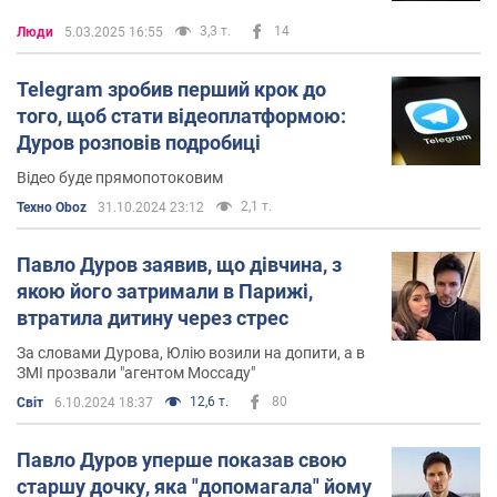
відмовляємося приймати світ, в якому люди можуть
зраджувати свою людську суть через гроші. Якщо
3,3 т.
14
Люди
5.03.2025 16:55
існують люди, які йдуть на це, їхня поведінка має
піддаватися жорсткому остракізму", – написав тоді
Telegram зробив перший крок до
Дуров
того, щоб стати відеоплатформою:
Дуров розповів подробиці
Він також заявив, що через гроші люди застрягли в
Відео буде прямопотоковим
парадигмі "раб-господар" і не можуть здобути
справжню свободу.
2,1 т.
Техно Oboz
31.10.2024 23:12
"Є стародавній вислів: "Раб не хоче здобути свободу;
Павло Дуров заявив, що дівчина, з
він хоче мати власних рабів". Людина не може стати
якою його затримали в Парижі,
по-справжньому вільною, поки існує в тупиковій
втратила дитину через стрес
парадигмі "раб – господар". У цій системі будь-який
За словами Дурова, Юлію возили на допити, а в
господар – чийсь раб, і будь-який раб – чийсь
ЗМІ прозвали "агентом Моссаду"
господар. Залишаючись рабом грошей, неможливо
12,6 т.
80
Світ
6.10.2024 18:37
стати справжнім господарем свого життя", –
написав
Дуров.
Павло Дуров уперше показав свою
Крім розкидання грошей, він також витрачав їх з
старшу дочку, яка "допомагала" йому