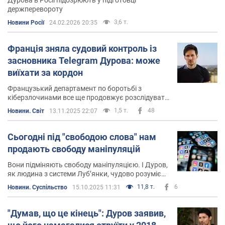
Дуров зізнавався, що саме мати допомогла йому
держперевороту
стати тим, ким він є.
3,6 т.
Новини Росії
24.02.2026 20:35
"Саме завдяки їй я став тим, ким є сьогодні. У школі я
Франція зняла судовий контроль із
був свавільною дитиною, яка часто конфліктувала з
засновника Telegram Дурова: може
вчителями. Моя мама завжди підтримувала мене –
виїхати за кордон
вона ніколи не вставала ні на чий бік, крім своїх синів",
–
писав
Дуров.
Французький департамент по боротьбі з
кіберзлочинами все ще продовжує розслідувати
кримінальну справу щодо Дурова
Він навчався в школі в Італії, де на той час проживали
1,5 т.
48
Новини. Світ
13.11.2025 22:07
його батьки, а після повернення в РФ почав навчатися
в Академічній гімназії, в якій було поглиблене
Сьогодні під "свободою слова" нам
вивчення всіх предметів, а також вивчення чотирьох
продають свободу маніпуляцій
мов. Вже тоді Павло показав себе вкрай здібним
учнем та у віці 11 років захопився програмуванням.
Вони підміняють свободу маніпуляцією. І Дуров,
як людина з системи Луб’янки, чудово розуміє
цю механіку
Вищу освіту він здобув у СПбДУ, де закінчив
11,8 т.
6
Новини. Суспільство
15.10.2025 11:31
філологічний факультет за спеціальністю "Англійська
філологія та переклад". Під час навчання в
"Думав, що це кінець": Дуров заявив,
університеті він також створив два сайти, які мали на