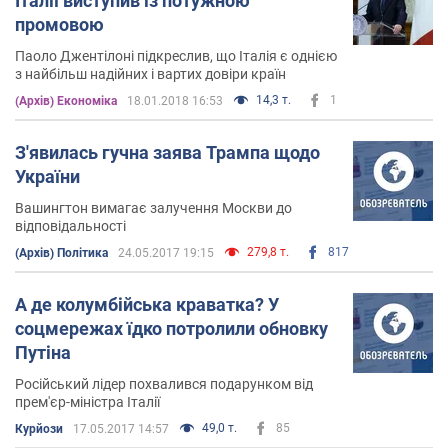
Італії виступив із потужною
промовою
Паоло Джентілоні підкреслив, що Італія є однією
з найбільш надійних і вартих довіри країн
14,3 т.
1
(Архів) Економіка
18.01.2018 16:53
З'явилась гучна заява Трампа щодо
України
Вашингтон вимагає залучення Москви до
відповідальності
279,8 т.
817
(Архів) Політика
24.05.2017 19:15
А де колумбійська краватка? У
соцмережах їдко потролили обновку
Путіна
Російський лідер похвалився подарунком від
прем'єр-міністра Італії
49,0 т.
85
Курйози
17.05.2017 14:57