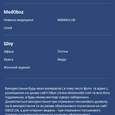
MedOboz
Новини медицини
MAMACLUB
Covid
Шоу
Афіша
Плітки
Краса
Мода
Жіночий журнал
Використання будь-яких матеріалів ( в тому числі фото- та відео-),
розміщених на цьому сайті
https://www.obozrevatel.com
та всіх його
піддоменах, в будь-якому вигляді суворо заборонено.
Дозволяється використання при отриманні письмового дозволу
на їх використання та за умови обов'язкового посилання на сайт
OBOZ.UA, а для інтернет-видань - при отриманні письмового
дозволу на їх використання та за умови обов'язкового