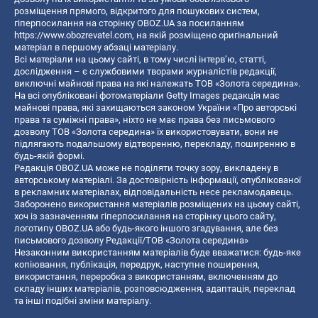
розміщення прямого, відкритого для пошукових систем,
гіперпосилання на сторінку OBOZ.UA за посиланням
https://www.obozrevatel.com
, на якій розміщено оригінальний
матеріал в першому абзаці матеріалу.
Всі матеріали на цьому сайті, в тому числі інтерв’ю, статті,
дослідження – є службовими творами журналістів редакції,
виключні майнові права на які належать ТОВ «Золота середина».
На всі опубліковані фотоматеріали Getty Images редакція має
майнові права, які захищаються законом України «Про авторські
права та суміжні права», ніхто не має права без письмового
дозволу ТОВ «Золота середина» їх використовувати, вони не
підлягають подальшому відтворенню, перекладу, поширенню в
будь-якій формі.
Редакція OBOZ.UA може не поділяти точку зору, викладену в
авторському матеріалі. За достовірність інформації, опублікованої
в рекламних матеріалах, відповідальність несе рекламодавець.
Заборонено використання матеріалів розміщених на цьому сайті,
хоч із зазначенням гіперпосилання на сторінку цього сайту,
логотипу OBOZ.UA або будь-якого іншого згадування, але без
письмового дозволу Редакції/ТОВ «Золота середина»
Незаконним використанням матеріалів буде вважатися: будь-яке
копiювання, публiкацiя, передрук, наступне поширення,
використання, переробка з використанням, включенням до
складу інших матеріалів, розповсюдження, адаптація, переклад
та інші подібні зміни матеріалу.