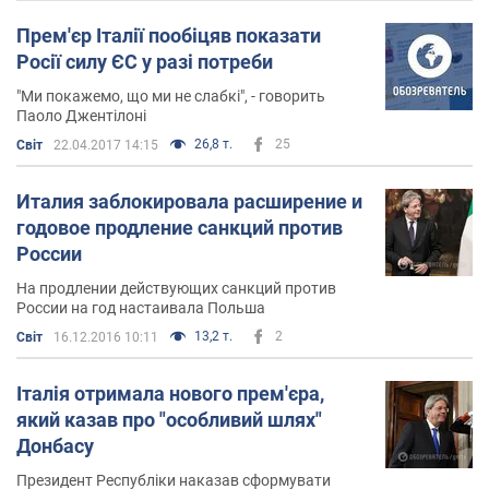
Прем'єр Італії пообіцяв показати
Росії силу ЄС у разі потреби
"Ми покажемо, що ми не слабкі", - говорить
Паоло Джентілоні
26,8 т.
25
Світ
22.04.2017 14:15
Италия заблокировала расширение и
годовое продление санкций против
России
На продлении действующих санкций против
России на год настаивала Польша
13,2 т.
2
Світ
16.12.2016 10:11
Італія отримала нового прем'єра,
який казав про "особливий шлях"
Донбасу
Президент Республіки наказав сформувати