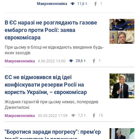
Mакроекономіка
11,6 т.
1
В ЄС наразі не розглядають газове
ембарго проти Росії: заява
єврокомісара
При цьому в блоці не відкидають введення будь-
яких заходів
28,6 т.
1
Mакроекономіка
4.06.2022 13:00
ЄС не відмовився від ідеї
конфіскувати резерви Росії на
користь України, – єврокомісар
Жодних гарантій при цьому немає, попередив
Джентилоні
7,3 т.
15
Mакроекономіка
30.05.2022 17:09
"Боротися заради прогресу": прем'єр