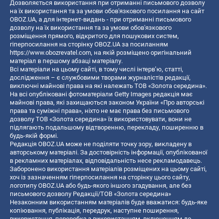
Дозволяється використання при отриманні письмового дозволу
на їх використання та за умови обов'язкового посилання на сайт
OBOZ.UA, а для інтернет-видань - при отриманні письмового
дозволу на їх використання та за умови обов'язкового
розміщення прямого, відкритого для пошукових систем,
гіперпосилання на сторінку OBOZ.UA за посиланням
https://www.obozrevatel.com
, на якій розміщено оригінальний
матеріал в першому абзаці матеріалу.
Всі матеріали на цьому сайті, в тому числі інтерв’ю, статті,
дослідження – є службовими творами журналістів редакції,
виключні майнові права на які належать ТОВ «Золота середина».
На всі опубліковані фотоматеріали Getty Images редакція має
майнові права, які захищаються законом України «Про авторські
права та суміжні права», ніхто не має права без письмового
дозволу ТОВ «Золота середина» їх використовувати, вони не
підлягають подальшому відтворенню, перекладу, поширенню в
будь-якій формі.
Редакція OBOZ.UA може не поділяти точку зору, викладену в
авторському матеріалі. За достовірність інформації, опублікованої
в рекламних матеріалах, відповідальність несе рекламодавець.
Заборонено використання матеріалів розміщених на цьому сайті,
хоч із зазначенням гіперпосилання на сторінку цього сайту,
логотипу OBOZ.UA або будь-якого іншого згадування, але без
письмового дозволу Редакції/ТОВ «Золота середина»
Незаконним використанням матеріалів буде вважатися: будь-яке
копiювання, публiкацiя, передрук, наступне поширення,
використання, переробка з використанням, включенням до