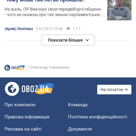
На жаль, ПР Виконує свои передвіборчі обіцянкі
- чого не скажеш про так званні парламентськиїх
опозіцію
1,1 т.
(Архів) Політика
5.07.2012 10:46
Показати більше
Олександр Наказненко
На початок
Про компанію
Команда
Правова інформація
Політика конфіденційності
Реклама на сайті
Документи