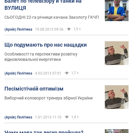
Балет по телевізору и танки на
ВУЛИЦЯ
СЬОГОДНІ 22-га річниця качана Заколоту ГКЧП
1,5 т.
(Архів) Політика
19.08.2013 09:36
Що подумають про нас нащадки
Особливості та перспективи розвітку
відновлювальної енергетики
1,7 т.
(Архів) Політика
4.03.2013 07:01
Песімістічній оптимізм
Виборчий коловорот тренера збірної України
1,4 т.
(Архів) Політика
1.01.2013 11:10
Чому мова так легко пройшла?