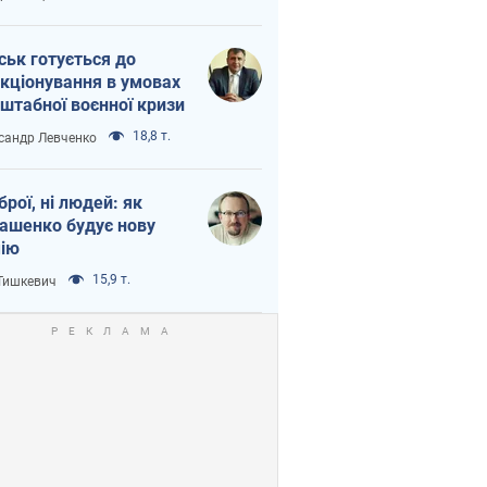
ськ готується до
кціонування в умовах
штабної воєнної кризи
18,8 т.
сандр Левченко
зброї, ні людей: як
ашенко будує нову
ію
15,9 т.
 Тишкевич