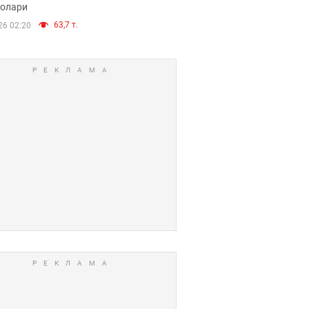
долари
63,7 т.
26 02:20