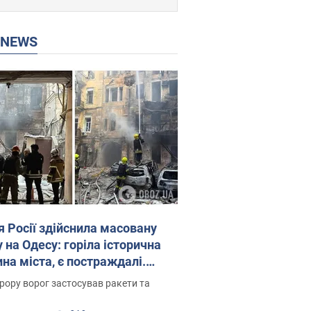
P NEWS
я Росії здійснила масовану
 на Одесу: горіла історична
на міста, є постраждалі.
 та відео
рору ворог застосував ракети та