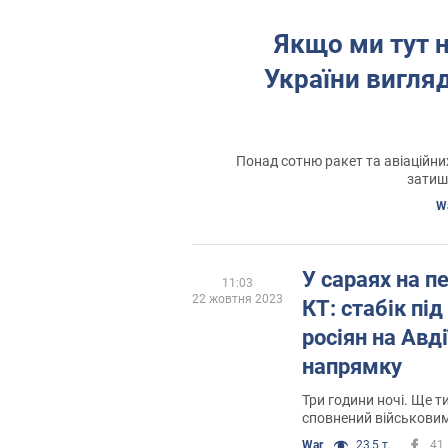
Якщо ми тут н
України вигля
Понад сотню ракет та авіаційни
затиш
W
У сараях на п
11:03
22 жовтня 2023
КТ: стабік під
росіян на Авд
напрямку
Три години ночі. Ще т
сповнений військовим
майже по всій лінії ф
War
23,5 т.
41