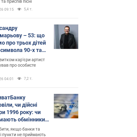
 та приспів пісні
5,4 т.
26 09:15
сандру
марьову – 53: що
мо про трьох дітей
-символа 90-х та
 вигляд вони
витком кар'єри артист
ть
ував про особисте
7,2 т.
26 04:01
иватБанку
віли, чи дійсні
ри 1996 року: чи
мають обмінники
анки такі купюри
ити, якщо банки та
і пункти не приймають