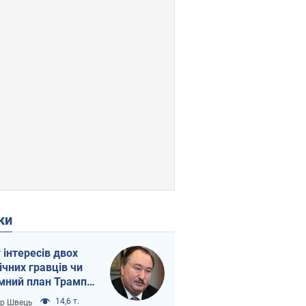
ки
г інтересів двох
ічних гравців чи
мний план Трампа
тіна?
14,6 т.
ор Швець