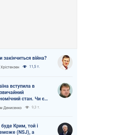
и закінчиться війна?
11,5 т.
 Хрістензен
аїна вступила в
звичайний
номічний стан. Чи є
тло вкінці тунелю?
9,3 т.
м Денисенко
 буде Крим, той і
еможе (NSJ), а