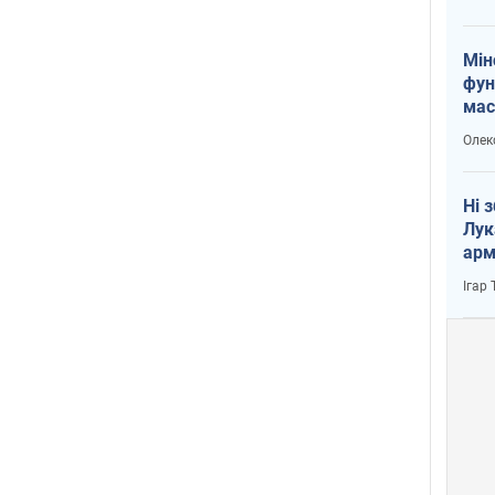
Мін
фун
мас
Олек
Ні 
Лук
арм
Ігар