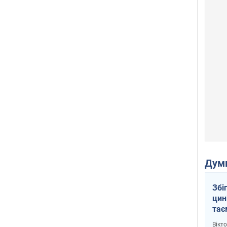
Дум
Збі
цин
тає
і Пу
Вікт