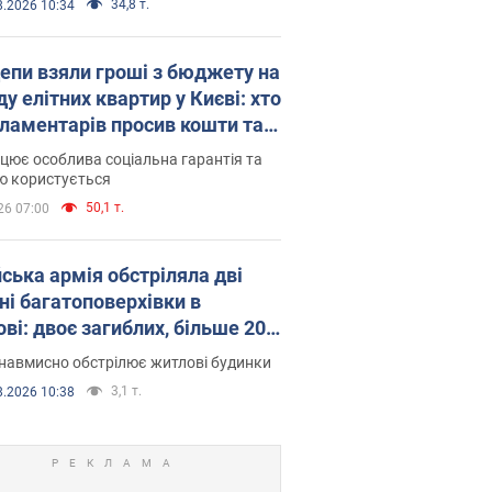
34,8 т.
8.2026 10:34
епи взяли гроші з бюджету на
у елітних квартир у Києві: хто
рламентарів просив кошти та
оселився
цює особлива соціальна гарантія та
ю користується
50,1 т.
26 07:00
йська армія обстріляла дві
ні багатоповерхівки в
ві: двоє загиблих, більше 20
раждалих
навмисно обстрілює житлові будинки
3,1 т.
8.2026 10:38