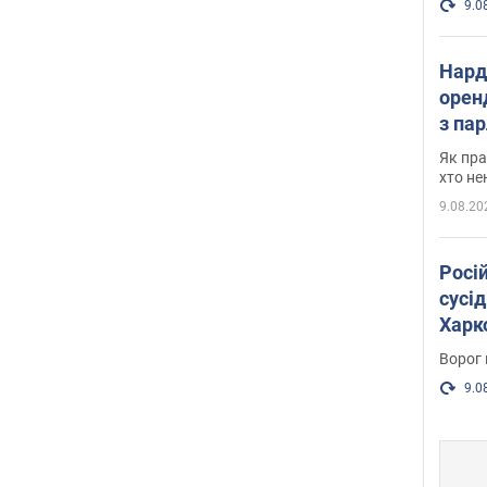
9.0
Нард
оренд
з па
де п
Як пра
хто не
9.08.20
Росі
сусід
Харко
пост
Ворог 
9.0