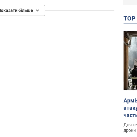
Показати більше
TO
Армі
атаку
части
Фото
Для те
дрони