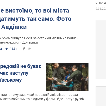
старі 
е вистоїмо, то всі міста
9.08.20
датимуть так само. Фото
Авдіївки
х бомб скинула Росія за останній місяць на колись
не передмістя Донецька
ar
13,3 т.
19
ередовій не буває
 час наступу
іївському
иждень тому зазвичай порожній двір лікарні зараз
и автомобілями та людьми у формі. Йде наступ рускіх
ронту Авдіївського напрямку