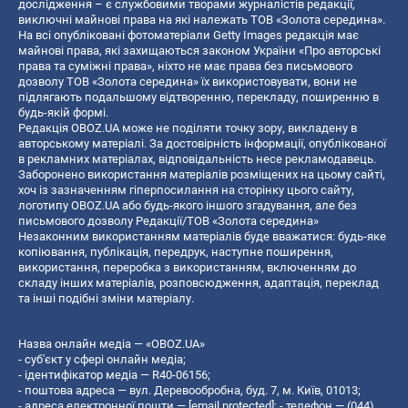
дослідження – є службовими творами журналістів редакції,
виключні майнові права на які належать ТОВ «Золота середина».
На всі опубліковані фотоматеріали Getty Images редакція має
майнові права, які захищаються законом України «Про авторські
права та суміжні права», ніхто не має права без письмового
дозволу ТОВ «Золота середина» їх використовувати, вони не
підлягають подальшому відтворенню, перекладу, поширенню в
будь-якій формі.
Редакція OBOZ.UA може не поділяти точку зору, викладену в
авторському матеріалі. За достовірність інформації, опублікованої
в рекламних матеріалах, відповідальність несе рекламодавець.
Заборонено використання матеріалів розміщених на цьому сайті,
хоч із зазначенням гіперпосилання на сторінку цього сайту,
логотипу OBOZ.UA або будь-якого іншого згадування, але без
письмового дозволу Редакції/ТОВ «Золота середина»
Незаконним використанням матеріалів буде вважатися: будь-яке
копiювання, публiкацiя, передрук, наступне поширення,
використання, переробка з використанням, включенням до
складу інших матеріалів, розповсюдження, адаптація, переклад
та інші подібні зміни матеріалу.
Назва онлайн медіа — «OBOZ.UA»
- суб'єкт у сфері онлайн медіа;
- ідентифікатор медіа — R40-06156;
- поштова адреса — вул. Деревообробна, буд. 7, м. Київ, 01013;
- адреса електронної пошти —
[email protected]
; - телефон — (044)