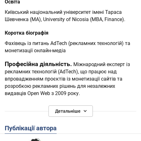
Освіта
Київський національний університет імені Тараса
Шевченка (MA), University of Nicosia (MBA, Finance).
Коротка біографія
Фахівець із питань AdTech (рекламних технологій) та
монетизації онлайн-медіа
Професійна діяльність.
Міжнародний експерт із
рекламних технологій (AdTech), що працює над
впровадженням проєктів із монетизації сайтів та
розробкою рекламних рішень для незалежних
видавців Open Web з 2009 року.
У 2021 році заснував найбільшу на українському ринку
Детальніше
компанію Membrana Media. Ця платформа займається
монетизацією вебсайтів за допомогою відеореклами
Публікації автора
та інших персоналізованих рішень.