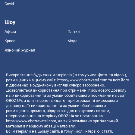
Covid
Шоу
Афіша
Плітки
Краса
Мода
Жіночий журнал
Використання будь-яких матеріалів ( в тому числі фото- та відео-),
розміщених на цьому сайті
https://www.obozrevatel.com
та всіх його
піддоменах, в будь-якому вигляді суворо заборонено.
Дозволяється використання при отриманні письмового дозволу
на їх використання та за умови обов'язкового посилання на сайт
OBOZ.UA, а для інтернет-видань - при отриманні письмового
дозволу на їх використання та за умови обов'язкового
розміщення прямого, відкритого для пошукових систем,
гіперпосилання на сторінку OBOZ.UA за посиланням
https://www.obozrevatel.com
, на якій розміщено оригінальний
матеріал в першому абзаці матеріалу.
Всі матеріали на цьому сайті, в тому числі інтерв’ю, статті,