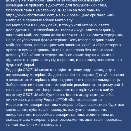
дозволу на їх використання та за умови обов'язкового
розміщення прямого, відкритого для пошукових систем,
гіперпосилання на сторінку OBOZ.UA за посиланням
https://www.obozrevatel.com
, на якій розміщено оригінальний
матеріал в першому абзаці матеріалу.
Всі матеріали на цьому сайті, в тому числі інтерв’ю, статті,
дослідження – є службовими творами журналістів редакції,
виключні майнові права на які належать ТОВ «Золота середина».
На всі опубліковані фотоматеріали Getty Images редакція має
майнові права, які захищаються законом України «Про авторські
права та суміжні права», ніхто не має права без письмового
дозволу ТОВ «Золота середина» їх використовувати, вони не
підлягають подальшому відтворенню, перекладу, поширенню в
будь-якій формі.
Редакція OBOZ.UA може не поділяти точку зору, викладену в
авторському матеріалі. За достовірність інформації, опублікованої
в рекламних матеріалах, відповідальність несе рекламодавець.
Заборонено використання матеріалів розміщених на цьому сайті,
хоч із зазначенням гіперпосилання на сторінку цього сайту,
логотипу OBOZ.UA або будь-якого іншого згадування, але без
письмового дозволу Редакції/ТОВ «Золота середина»
Незаконним використанням матеріалів буде вважатися: будь-яке
копiювання, публiкацiя, передрук, наступне поширення,
використання, переробка з використанням, включенням до
складу інших матеріалів, розповсюдження, адаптація, переклад
та інші подібні зміни матеріалу.