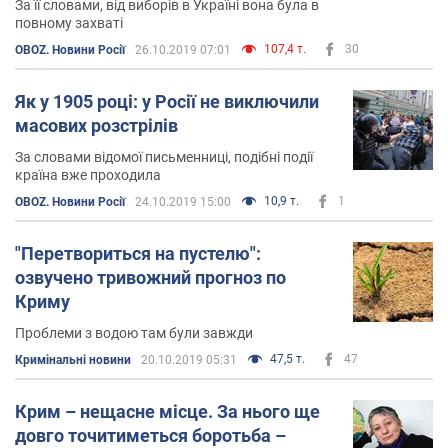
За її словами, від виборів в Україні вона була в
повному захваті
107,4 т.
30
OBOZ. Новини Росії
26.10.2019 07:01
Як у 1905 році: у Росії не виключили
масових розстрілів
За словами відомої письменниці, подібні події
країна вже проходила
10,9 т.
1
OBOZ. Новини Росії
24.10.2019 15:00
"Перетвориться на пустелю":
озвучено тривожний прогноз по
Криму
Проблеми з водою там були завжди
47,5 т.
47
Кримінальні новини
20.10.2019 05:31
Крим – нещасне місце. За нього ще
довго точитиметься боротьба –