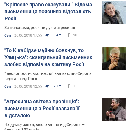
"Кріпосне право скасували!" Відома
письменниця пояснила відсталість
Росії
За її словами, росіяни дуже агресивні
11,4 т.
90
Світ
26.06.2018 17:55
"То Кікабідзе муйню бовкнув, то
Улицька": скандальний письменник
злобно відповів на критику Росії
"Ідеолог російської весни" вважає, що Європа
відстала від Росії
12,1 т.
1
Світ
26.06.2018 12:55
"Агресивна світова провінція":
письменниця з Росії назвала її
відсталою
На думку жінки, відставання від Європи —
близько 150 років