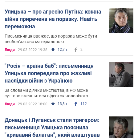
Улицька – про агресію Путіна: кожна
війна приречена на поразку. Навіть
переможна
Письменниця вважає, що поразка може бути
необов'язково матеріальною
12,7 т.
2
Люди
29.03.2022 19:38
"Росія – країна баб": письменниця
Улицька попередила про жахливі
наслідки війни з Україною
За словами діячки мистецтва, в РФ може
суттєво зменшитися відсоток чоловічого
населення
13,8 т.
112
Люди
29.03.2022 18:00
Донецьк і Луганськ стали тригером:
письменниця Улицька пояснила
"кривавий балаган", який влаштував