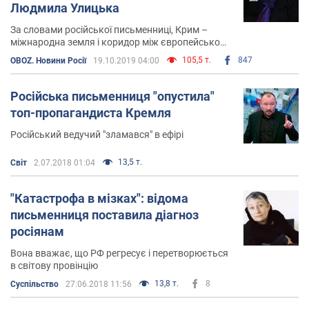
Людмила Улицька
За словами російської письменниці, Крим –
міжнародна земля і коридор між європейською
цивілізацією і Росією
105,5 т.
847
OBOZ. Новини Росії
19.10.2019 04:00
Російська письменниця "опустила"
топ-пропагандиста Кремля
Російський ведучий "зламався" в ефірі
13,5 т.
Світ
2.07.2018 01:04
"Катастрофа в мізках": відома
письменниця поставила діагноз
росіянам
Вона вважає, що РФ регресує і перетворюється
в світову провінцію
13,8 т.
8
Суспільство
27.06.2018 11:56