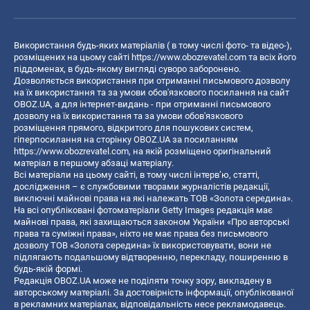
Використання будь-яких матеріалів ( в тому числі фото- та відео-),
розміщених на цьому сайті
https://www.obozrevatel.com
та всіх його
піддоменах, в будь-якому вигляді суворо заборонено.
Дозволяється використання при отриманні письмового дозволу
на їх використання та за умови обов'язкового посилання на сайт
OBOZ.UA, а для інтернет-видань - при отриманні письмового
дозволу на їх використання та за умови обов'язкового
розміщення прямого, відкритого для пошукових систем,
гіперпосилання на сторінку OBOZ.UA за посиланням
https://www.obozrevatel.com
, на якій розміщено оригінальний
матеріал в першому абзаці матеріалу.
Всі матеріали на цьому сайті, в тому числі інтерв’ю, статті,
дослідження – є службовими творами журналістів редакції,
виключні майнові права на які належать ТОВ «Золота середина».
На всі опубліковані фотоматеріали Getty Images редакція має
майнові права, які захищаються законом України «Про авторські
права та суміжні права», ніхто не має права без письмового
дозволу ТОВ «Золота середина» їх використовувати, вони не
підлягають подальшому відтворенню, перекладу, поширенню в
будь-якій формі.
Редакція OBOZ.UA може не поділяти точку зору, викладену в
авторському матеріалі. За достовірність інформації, опублікованої
в рекламних матеріалах, відповідальність несе рекламодавець.