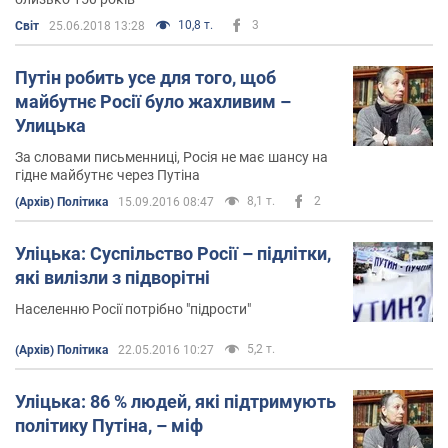
10,8 т.
3
Світ
25.06.2018 13:28
Путін робить усе для того, щоб
майбутнє Росії було жахливим –
Улицька
За словами письменниці, Росія не має шансу на
гідне майбутнє через Путіна
8,1 т.
2
(Архів) Політика
15.09.2016 08:47
Уліцька: Суспільство Росії – підлітки,
які вилізли з підворітні
Населенню Росії потрібно "підрости"
5,2 т.
(Архів) Політика
22.05.2016 10:27
Уліцька: 86 % людей, які підтримують
політику Путіна, – міф