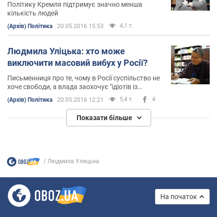
Політику Кремля підтримує значно менша
кількість людей
4,1 т.
(Архів) Політика
20.05.2016 15:53
Людмила Уліцька: хто може
виключити масовий вибух у Росії?
Письменниця про те, чому в Росії суспільство не
хоче свободи, а влада заохочує "ідіотів із
замороченими"
5,4 т.
4
(Архів) Політика
20.05.2016 12:21
Показати більше
Людмила Улицька
На початок