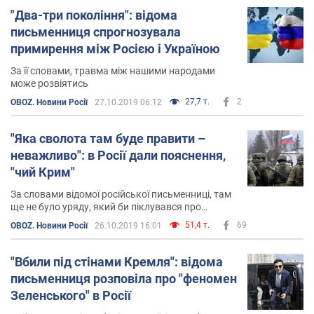
"Два-три покоління": відома
письменниця спрогнозувала
примирення між Росією і Україною
За її словами, травма між нашими народами
може розвіятись
27,7 т.
2
OBOZ. Новини Росії
27.10.2019 06:12
"Яка сволота там буде правити –
неважливо": в Росії дали пояснення,
"чий Крим"
За словами відомої російської письменниці, там
ще не було уряду, який би піклувався про
півостров
51,4 т.
69
OBOZ. Новини Росії
26.10.2019 16:01
"Вбили під стінами Кремля": відома
письменниця розповіла про "феномен
Зеленського" в Росії