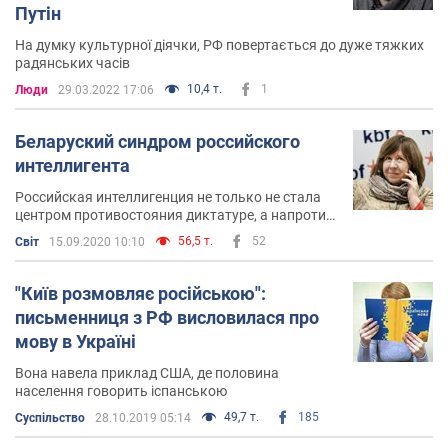
Путін
На думку культурної діячки, РФ повертається до дуже тяжких
радянських часів
10,4 т.
1
Люди
29.03.2022 17:06
Беларуский синдром российского
интеллигента
Российская интеллигенция не только не стала
центром противостояния диктатуре, а напротив,
стала одной из ключевых опор путинизма
56,5 т.
52
Світ
15.09.2020 10:10
"Київ розмовляє російською":
письменниця з РФ висловилася про
мову в Україні
Вона навела приклад США, де половина
населення говорить іспанською
49,7 т.
185
Суспільство
28.10.2019 05:14