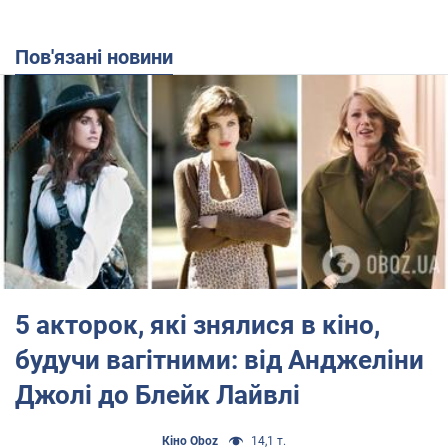
Пов'язані новини
5 акторок, які знялися в кіно,
будучи вагітними: від Анджеліни
Джолі до Блейк Лайвлі
Кіно Oboz
14,1 т.