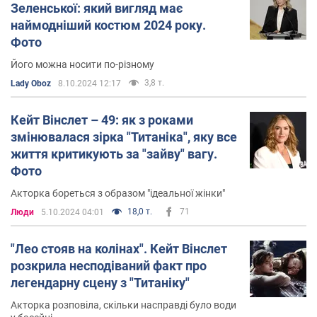
Зеленської: який вигляд має
наймодніший костюм 2024 року.
Фото
Його можна носити по-різному
3,8 т.
Lady Oboz
8.10.2024 12:17
Кейт Вінслет – 49: як з роками
змінювалася зірка "Титаніка", яку все
життя критикують за "зайву" вагу.
Фото
Акторка бореться з образом "ідеальної жінки"
18,0 т.
71
Люди
5.10.2024 04:01
"Лео стояв на колінах". Кейт Вінслет
розкрила несподіваний факт про
легендарну сцену з "Титаніку"
Акторка розповіла, скільки насправді було води