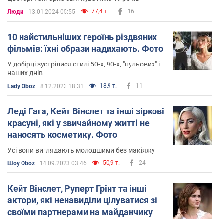
77,4 т.
16
Люди
13.01.2024 05:55
10 найстильніших героїнь різдвяних
фільмів: їхні образи надихають. Фото
У добірці зустрілися стилі 50-х, 90-х, "нульових" і
наших днів
18,9 т.
11
Lady Oboz
8.12.2023 18:31
Леді Гага, Кейт Вінслет та інші зіркові
красуні, які у звичайному житті не
наносять косметику. Фото
Усі вони виглядають молодшими без макіяжу
50,9 т.
24
Шоу Oboz
14.09.2023 03:46
Кейт Вінслет, Руперт Грінт та інші
актори, які ненавиділи цілуватися зі
своїми партнерами на майданчику