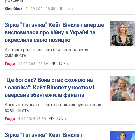
у басейні
4,0 т.
Кіно Oboz
24.09.2024 18:58
Зірка "Титаніка" Кейт Вінслет вперше
висловилася про війну в Україні та
окреслила свою позицію
Акторка розповіла, що для неї справжня
сміливість
10,7 т.
Люди
19.09.2024 09:39
"Це ботокс? Вона стає схожою на
чоловіка": Кейт Вінслет у костюмі
оверсайз збентежила фанатів
Англійці вважають, що акторка зіпсувала свою
зовнішність
16,6 т.
Люди
4.09.2024 03:30
Зірка "Титаніка" Кейт Вінслет