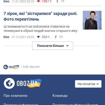
128,1 т.
78
Кіно
11.01.2022 06:33
7 зірок, які "зістарилися" заради ролі.
Фото перевтілень
Ці знаменитості не побоялися з’явитися на
телеекрані в образі людей значно старшого віку
22,0 т.
58
Кіно
27.12.2021 04:03
Показати більше
Кейт Вінслет
На початок
Про компанію
Команда
Правова інформація
Політика конфіденційності