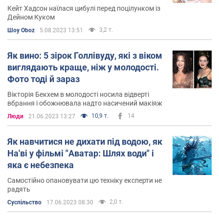
Кейт Хадсон наїлася цибулі перед поцілунком із
Дейном Куком
3,2 т.
Шоу Oboz
5.08.2023 13:51
Як вино: 5 зірок Голлівуду, які з віком
виглядають краще, ніж у молодості.
Фото тоді й зараз
Вікторія Бекхем в молодості носила відверті
вбрання і обожнювала надто насичений макіяж
10,9 т.
14
Люди
21.06.2023 13:27
Як навчитися не дихати під водою, як
На'ві у фільмі "Аватар: Шлях води" і
яка є небезпека
Самостійно опановувати цю техніку експерти не
радять
2,0 т.
Суспільство
17.06.2023 08:30