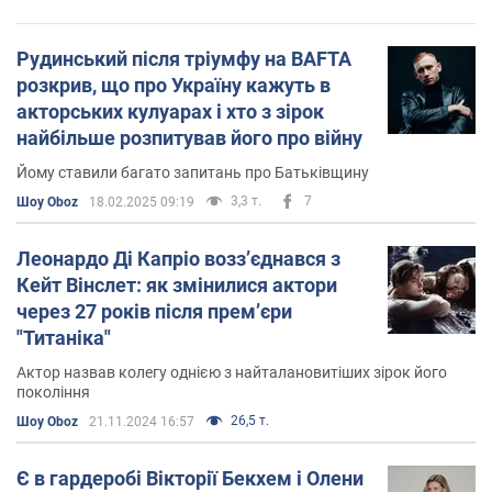
Рудинський після тріумфу на BAFTA
розкрив, що про Україну кажуть в
акторських кулуарах і хто з зірок
найбільше розпитував його про війну
Йому ставили багато запитань про Батьківщину
3,3 т.
7
Шоу Oboz
18.02.2025 09:19
Леонардо Ді Капріо воззʼєднався з
Кейт Вінслет: як змінилися актори
через 27 років після премʼєри
"Титаніка"
Актор назвав колегу однією з найталановитіших зірок його
покоління
26,5 т.
Шоу Oboz
21.11.2024 16:57
Є в гардеробі Вікторії Бекхем і Олени