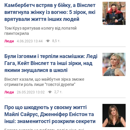
Камбербетч встряв у бійку, а Вінслет
витягнула жінку із вогню: 5 зірок, які
врятували життя інших людей
Том Круз врятував колегу від лопатей
гвинтокрила
8,5 т.
Люди
4.06.2023 13:44
Були ізгоями і терпіли насмішки: Леді
Гага, Кейт Вінслет та інші зірки, над
якими знущалися в школі
Вінслет казали, що майбутня зірка зможе
отримати роль лише "товстої дурепи"
2,7 т.
Люди
26.05.2023 13:02
Про що шкодують у своєму житті
Майлі Сайрус, Дженніфер Еністон та
інші: знаменитості розкрили секрети