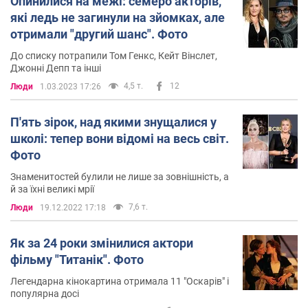
Опинилися на межі: семеро акторів,
які ледь не загинули на зйомках, але
отримали "другий шанс". Фото
До списку потрапили Том Генкс, Кейт Вінслет,
Джонні Депп та інші
4,5 т.
12
Люди
1.03.2023 17:26
П'ять зірок, над якими знущалися у
школі: тепер вони відомі на весь світ.
Фото
Знаменитостей булили не лише за зовнішність, а
й за їхні великі мрії
7,6 т.
Люди
19.12.2022 17:18
Як за 24 роки змінилися актори
фільму "Титанік". Фото
Легендарна кінокартина отримала 11 "Оскарів" і
популярна досі