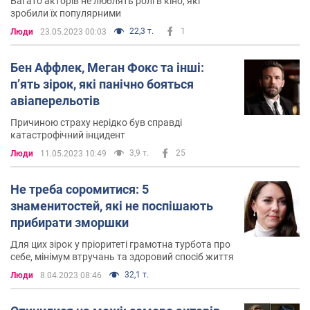
Багато акторів не люблять ролі в кіно, які
зробили їх популярними
22,3 т.
1
Люди
23.05.2023 00:03
Бен Аффлек, Меган Фокс та інші:
п’ять зірок, які панічно бояться
авіаперельотів
Причиною страху нерідко був справді
катастрофічний інцидент
3,9 т.
25
Люди
11.05.2023 10:49
Не треба соромитися: 5
знаменитостей, які не поспішають
прибирати зморшки
Для цих зірок у пріоритеті грамотна турбота про
себе, мінімум втручань та здоровий спосіб життя
32,1 т.
Люди
8.04.2023 08:46