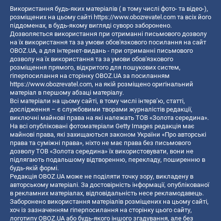
Використання будь-яких матеріалів ( в тому числі фото- та відео-),
розміщених на цьому сайті
https://www.obozrevatel.com
та всіх його
піддоменах, в будь-якому вигляді суворо заборонено.
Дозволяється використання при отриманні письмового дозволу
на їх використання та за умови обов'язкового посилання на сайт
OBOZ.UA, а для інтернет-видань - при отриманні письмового
дозволу на їх використання та за умови обов'язкового
розміщення прямого, відкритого для пошукових систем,
гіперпосилання на сторінку OBOZ.UA за посиланням
https://www.obozrevatel.com
, на якій розміщено оригінальний
матеріал в першому абзаці матеріалу.
Всі матеріали на цьому сайті, в тому числі інтерв’ю, статті,
дослідження – є службовими творами журналістів редакції,
виключні майнові права на які належать ТОВ «Золота середина».
На всі опубліковані фотоматеріали Getty Images редакція має
майнові права, які захищаються законом України «Про авторські
права та суміжні права», ніхто не має права без письмового
дозволу ТОВ «Золота середина» їх використовувати, вони не
підлягають подальшому відтворенню, перекладу, поширенню в
будь-якій формі.
Редакція OBOZ.UA може не поділяти точку зору, викладену в
авторському матеріалі. За достовірність інформації, опублікованої
в рекламних матеріалах, відповідальність несе рекламодавець.
Заборонено використання матеріалів розміщених на цьому сайті,
хоч із зазначенням гіперпосилання на сторінку цього сайту,
логотипу OBOZ.UA або будь-якого іншого згадування, але без