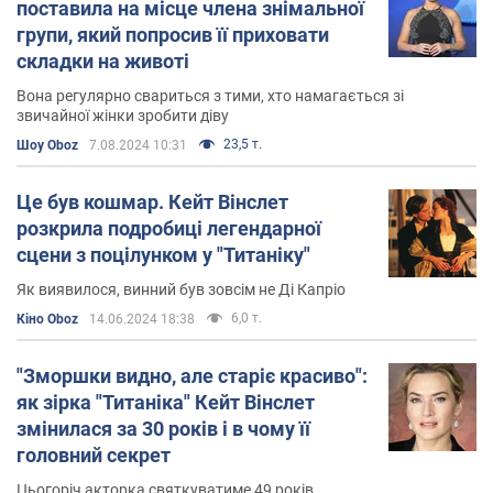
поставила на місце члена знімальної
групи, який попросив її приховати
складки на животі
Вона регулярно свариться з тими, хто намагається зі
звичайної жінки зробити діву
23,5 т.
Шоу Oboz
7.08.2024 10:31
Це був кошмар. Кейт Вінслет
розкрила подробиці легендарної
сцени з поцілунком у "Титаніку"
Як виявилося, винний був зовсім не Ді Капріо
6,0 т.
Кіно Oboz
14.06.2024 18:38
"Зморшки видно, але старіє красиво":
як зірка "Титаніка" Кейт Вінслет
змінилася за 30 років і в чому її
головний секрет
Цьогоріч акторка святкуватиме 49 років