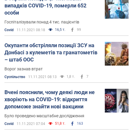
випадків COVID-19, померли 652
особи
Госпіталізували понад 4 тис. пацієнтів
16,5 т.
99
Covid
11.11.2021 08:18
Окупанти обстріляли позиції ЗСУ на
Донбасі з кулеметів та гранатометів
– штаб ООС
Ворог зазнав втрат
1,8 т.
7
Суспільство
11.11.2021 08:13
Вчені пояснили, чому деякі люди не
хворіють на COVID-19: відкриття
допоможе знайти нові вакцини
Було проведено масштабне дослідження
51,8 т.
163
Covid
11.11.2021 07:04