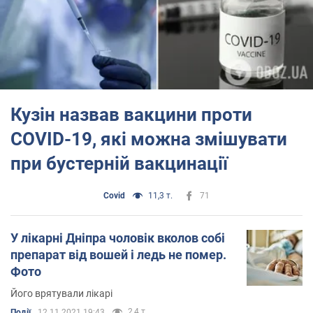
Кузін назвав вакцини проти
COVID-19, які можна змішувати
при бустерній вакцинації
Covid
11,3 т.
71
У лікарні Дніпра чоловік вколов собі
препарат від вошей і ледь не помер.
Фото
Його врятували лікарі
2,4 т.
Події
12.11.2021 19:43