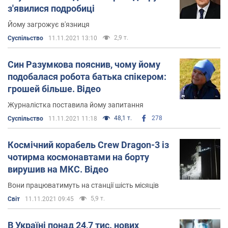
з'явилися подробиці
Йому загрожує в'язниця
2,9 т.
Суспільство
11.11.2021 13:10
Син Разумкова пояснив, чому йому
подобалася робота батька спікером:
грошей більше. Відео
Журналістка поставила йому запитання
48,1 т.
278
Суспільство
11.11.2021 11:18
Космічний корабель Crew Dragon-3 із
чотирма космонавтами на борту
вирушив на МКС. Відео
Вони працюватимуть на станції шість місяців
5,9 т.
Світ
11.11.2021 09:45
В Україні понад 24,7 тис. нових