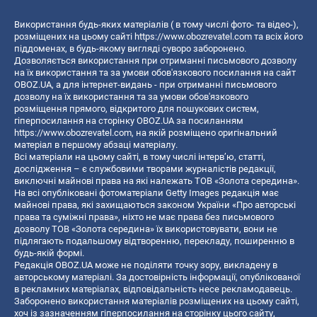
Використання будь-яких матеріалів ( в тому числі фото- та відео-),
розміщених на цьому сайті
https://www.obozrevatel.com
та всіх його
піддоменах, в будь-якому вигляді суворо заборонено.
Дозволяється використання при отриманні письмового дозволу
на їх використання та за умови обов'язкового посилання на сайт
OBOZ.UA, а для інтернет-видань - при отриманні письмового
дозволу на їх використання та за умови обов'язкового
розміщення прямого, відкритого для пошукових систем,
гіперпосилання на сторінку OBOZ.UA за посиланням
https://www.obozrevatel.com
, на якій розміщено оригінальний
матеріал в першому абзаці матеріалу.
Всі матеріали на цьому сайті, в тому числі інтерв’ю, статті,
дослідження – є службовими творами журналістів редакції,
виключні майнові права на які належать ТОВ «Золота середина».
На всі опубліковані фотоматеріали Getty Images редакція має
майнові права, які захищаються законом України «Про авторські
права та суміжні права», ніхто не має права без письмового
дозволу ТОВ «Золота середина» їх використовувати, вони не
підлягають подальшому відтворенню, перекладу, поширенню в
будь-якій формі.
Редакція OBOZ.UA може не поділяти точку зору, викладену в
авторському матеріалі. За достовірність інформації, опублікованої
в рекламних матеріалах, відповідальність несе рекламодавець.
Заборонено використання матеріалів розміщених на цьому сайті,
хоч із зазначенням гіперпосилання на сторінку цього сайту,