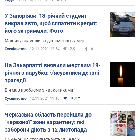
У Запоріжжі 18-річний студент
викрав авто, щоб сплатити кредит:
його затримали. Фото
Машину знайшли за допомогою камер
2,8 т.
6
Суспільство
12.11.2021 12:54
На Закарпатті виявили мертвим 19-
річного парубка: з'ясувалися деталі
трагедії
Він мав проблеми з наркотиками
16,3 т.
Суспільство
12.11.2021 11:10
Черкаська область перейшла до
"червоної" зони карантину: які
заборони діють з 12 листопада
Обмеження стосуватимуться не всіх