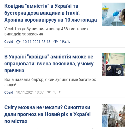
Ковідна "амністія" в Україні та
бустерна доза вакцини в Італії.
Хроніка коронавірусу на 10 листопада
У світі за добу виявили понад 458 тис. нових
випадків зараження
19,2 т.
Covid
10.11.2021 23:48
В Україні "ковідна" амністія може не
спрацювати: вчена пояснила, у чому
причина
Вона назвала бар'єр, який зупинятиме багатьох
людей
2,1 т.
Covid
10.11.2021 13:07
Снігу можна не чекати? Синоптики
дали прогноз на Новий рік в Україні
по містах