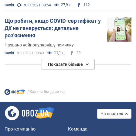
27,9 т.
112
Covid
9.11.2021 08:54
Що робити, якщо COVID-сертифікат у
Дії не генерується: детальне
роз'яснення
Названо найпопулярнішу помилку
11,1 т.
29
Covid
9.11.2021 08:43
Показати більше
Карина Бондаренко
На початок
Про компанію
Команда