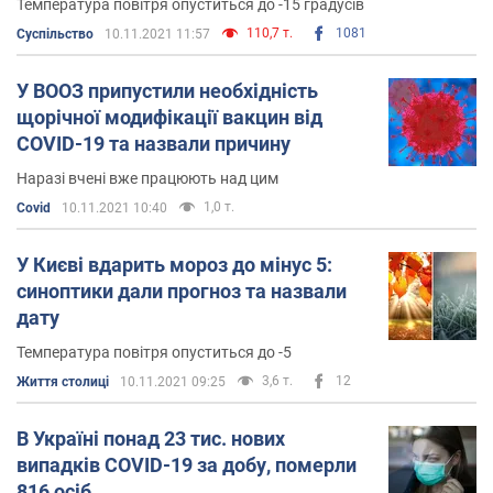
Температура повітря опуститься до -15 градусів
110,7 т.
1081
Суспільство
10.11.2021 11:57
У ВООЗ припустили необхідність
щорічної модифікації вакцин від
COVID-19 та назвали причину
Наразі вчені вже працюють над цим
1,0 т.
Covid
10.11.2021 10:40
У Києві вдарить мороз до мінус 5:
синоптики дали прогноз та назвали
дату
Температура повітря опуститься до -5
3,6 т.
12
Життя столиці
10.11.2021 09:25
В Україні понад 23 тис. нових
випадків COVID-19 за добу, померли
816 осіб