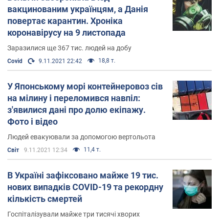
вакцинованим українцям, а Данія
повертає карантин. Хроніка
коронавірусу на 9 листопада
Заразилися ще 367 тис. людей на добу
18,8 т.
Covid
9.11.2021 22:42
У Японському морі контейнеровоз сів
на мілину і переломився навпіл:
з'явилися дані про долю екіпажу.
Фото і відео
Людей евакуювали за допомогою вертольота
11,4 т.
Світ
9.11.2021 12:34
В Україні зафіксовано майже 19 тис.
нових випадків COVID-19 та рекордну
кількість смертей
Госпіталізували майже три тисячі хворих