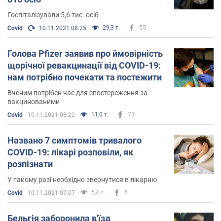
Госпіталізували 5,6 тис. осіб
29,3 т.
55
Covid
10.11.2021 08:25
Голова Pfizer заявив про ймовірність
щорічної ревакцинації від COVID-19:
нам потрібно почекати та постежити
Вченим потрібен час для спостереження за
вакцинованими
11,0 т.
73
Covid
10.11.2021 08:22
Названо 7 симптомів тривалого
COVID-19: лікарі розповіли, як
розпізнати
У такому разі необхідно звернутися в лікарню
5,4 т.
6
Covid
10.11.2021 07:07
Бельгія заборонила в'їзд