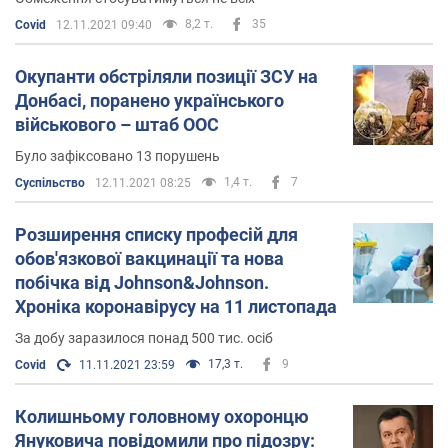
8,2 т.
35
Covid
12.11.2021 09:40
Окупанти обстріляли позиції ЗСУ на
Донбасі, поранено українського
військового – штаб ООС
Було зафіксовано 13 порушень
1,4 т.
7
Суспільство
12.11.2021 08:25
Розширення списку професій для
обов'язкової вакцинації та нова
побічка від Johnson&Johnson.
Хроніка коронавірусу на 11 листопада
За добу заразилося понад 500 тис. осіб
17,3 т.
9
Covid
11.11.2021 23:59
Колишньому головному охоронцю
Януковича повідомили про підозру: