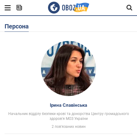
Персона
Ірина Славінська
Начальник відділу безпеки крові та донорства Центру громадського
здоров'я МОЗ України
2 пов'язаних новин