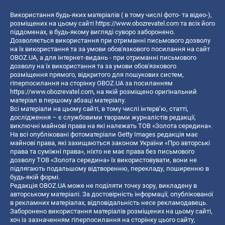
Використання будь-яких матеріалів ( в тому числі фото- та відео-),
розміщених на цьому сайті
https://www.obozrevatel.com
та всіх його
піддоменах, в будь-якому вигляді суворо заборонено.
Дозволяється використання при отриманні письмового дозволу
на їх використання та за умови обов'язкового посилання на сайт
OBOZ.UA, а для інтернет-видань - при отриманні письмового
дозволу на їх використання та за умови обов'язкового
розміщення прямого, відкритого для пошукових систем,
гіперпосилання на сторінку OBOZ.UA за посиланням
https://www.obozrevatel.com
, на якій розміщено оригінальний
матеріал в першому абзаці матеріалу.
Всі матеріали на цьому сайті, в тому числі інтерв’ю, статті,
дослідження – є службовими творами журналістів редакції,
виключні майнові права на які належать ТОВ «Золота середина».
На всі опубліковані фотоматеріали Getty Images редакція має
майнові права, які захищаються законом України «Про авторські
права та суміжні права», ніхто не має права без письмового
дозволу ТОВ «Золота середина» їх використовувати, вони не
підлягають подальшому відтворенню, перекладу, поширенню в
будь-якій формі.
Редакція OBOZ.UA може не поділяти точку зору, викладену в
авторському матеріалі. За достовірність інформації, опублікованої
в рекламних матеріалах, відповідальність несе рекламодавець.
Заборонено використання матеріалів розміщених на цьому сайті,
хоч із зазначенням гіперпосилання на сторінку цього сайту,