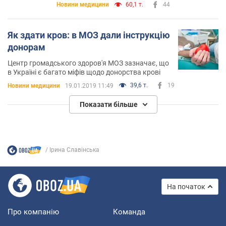
Новини медицини
60,1 т.
44
Як здати кров: в МОЗ дали інструкцію
донорам
Центр громадського здоров'я МОЗ зазначає, що
в Україні є багато міфів щодо донорства крові
39,6 т.
19
Новини медицини
19.01.2019 11:49
Показати більше
Ірина Славінська
На початок
Про компанію
Команда