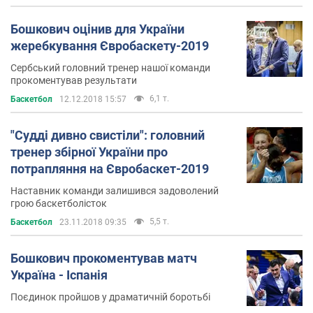
Бошкович оцінив для України
жеребкування Євробаскету-2019
Сербський головний тренер нашої команди
прокоментував результати
6,1 т.
Баскетбол
12.12.2018 15:57
"Судді дивно свистіли": головний
тренер збірної України про
потрапляння на Євробаскет-2019
Наставник команди залишився задоволений
грою баскетболісток
5,5 т.
Баскетбол
23.11.2018 09:35
Бошкович прокоментував матч
Україна - Іспанія
Поєдинок пройшов у драматичній боротьбі