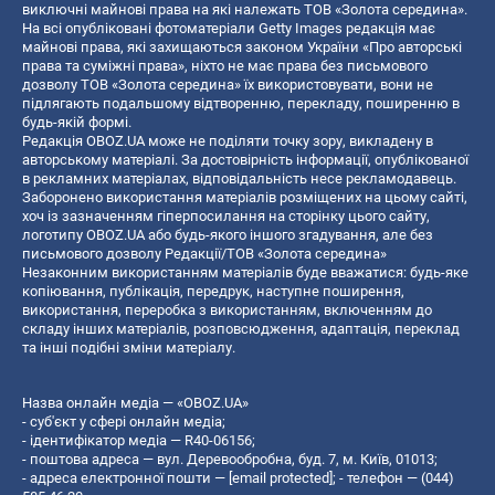
виключні майнові права на які належать ТОВ «Золота середина».
На всі опубліковані фотоматеріали Getty Images редакція має
майнові права, які захищаються законом України «Про авторські
права та суміжні права», ніхто не має права без письмового
дозволу ТОВ «Золота середина» їх використовувати, вони не
підлягають подальшому відтворенню, перекладу, поширенню в
будь-якій формі.
Редакція OBOZ.UA може не поділяти точку зору, викладену в
авторському матеріалі. За достовірність інформації, опублікованої
в рекламних матеріалах, відповідальність несе рекламодавець.
Заборонено використання матеріалів розміщених на цьому сайті,
хоч із зазначенням гіперпосилання на сторінку цього сайту,
логотипу OBOZ.UA або будь-якого іншого згадування, але без
письмового дозволу Редакції/ТОВ «Золота середина»
Незаконним використанням матеріалів буде вважатися: будь-яке
копiювання, публiкацiя, передрук, наступне поширення,
використання, переробка з використанням, включенням до
складу інших матеріалів, розповсюдження, адаптація, переклад
та інші подібні зміни матеріалу.
Назва онлайн медіа — «OBOZ.UA»
- суб'єкт у сфері онлайн медіа;
- ідентифікатор медіа — R40-06156;
- поштова адреса — вул. Деревообробна, буд. 7, м. Київ, 01013;
- адреса електронної пошти —
[email protected]
; - телефон — (044)