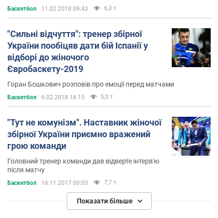
6,3 т.
Баскетбол
11.02.2018 09:43
"Сильні відчуття": тренер збірної
України пообіцяв дати бій Іспанії у
відборі до жіночого
Євробаскету-2019
Горан Бошкович розповів про емоції перед матчами
5,0 т.
Баскетбол
6.02.2018 16:15
"Тут не комунізм". Наставник жіночої
збірної України приємно вражений
грою команди
Головний тренер команди дав відверте інтерв'ю
після матчу
7,7 т.
Баскетбол
16.11.2017 00:03
Показати більше