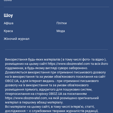
Шоу
Афіша
Плітки
Краса
Мода
Жіночий журнал
Використання будь-яких матеріалів ( в тому числі фото- та відео-),
розміщених на цьому сайті
https://www.obozrevatel.com
та всіх його
піддоменах, в будь-якому вигляді суворо заборонено.
Дозволяється використання при отриманні письмового дозволу
на їх використання та за умови обов'язкового посилання на сайт
OBOZ.UA, а для інтернет-видань - при отриманні письмового
дозволу на їх використання та за умови обов'язкового
розміщення прямого, відкритого для пошукових систем,
гіперпосилання на сторінку OBOZ.UA за посиланням
https://www.obozrevatel.com
, на якій розміщено оригінальний
матеріал в першому абзаці матеріалу.
Всі матеріали на цьому сайті, в тому числі інтерв’ю, статті,
дослідження – є службовими творами журналістів редакції,