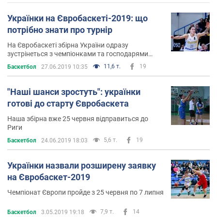
Українки на Євробаскеті-2019: що
потрібно знати про турнір
На Євробаскеті збірна України одразу
зустрінеться з чемпіонками та господарями
турніру
11,6 т.
19
Баскетбол
27.06.2019 10:35
"Наші шанси зростуть": українки
готові до старту Євробаскета
Наша збірна вже 25 червня відправиться до
Риги
5,6 т.
19
Баскетбол
24.06.2019 18:03
Українки назвали розширену заявку
на Євробаскет-2019
Чемпіонат Європи пройде з 25 червня по 7 липня
7,9 т.
14
Баскетбол
3.05.2019 19:18