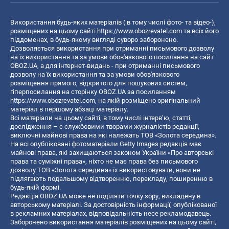
Використання будь-яких матеріалів ( в тому числі фото- та відео-),
розміщених на цьому сайті
https://www.obozrevatel.com
та всіх його
піддоменах, в будь-якому вигляді суворо заборонено.
Дозволяється використання при отриманні письмового дозволу
на їх використання та за умови обов'язкового посилання на сайт
OBOZ.UA, а для інтернет-видань - при отриманні письмового
дозволу на їх використання та за умови обов'язкового
розміщення прямого, відкритого для пошукових систем,
гіперпосилання на сторінку OBOZ.UA за посиланням
https://www.obozrevatel.com
, на якій розміщено оригінальний
матеріал в першому абзаці матеріалу.
Всі матеріали на цьому сайті, в тому числі інтерв’ю, статті,
дослідження – є службовими творами журналістів редакції,
виключні майнові права на які належать ТОВ «Золота середина».
На всі опубліковані фотоматеріали Getty Images редакція має
майнові права, які захищаються законом України «Про авторські
права та суміжні права», ніхто не має права без письмового
дозволу ТОВ «Золота середина» їх використовувати, вони не
підлягають подальшому відтворенню, перекладу, поширенню в
будь-якій формі.
Редакція OBOZ.UA може не поділяти точку зору, викладену в
авторському матеріалі. За достовірність інформації, опублікованої
в рекламних матеріалах, відповідальність несе рекламодавець.
Заборонено використання матеріалів розміщених на цьому сайті,