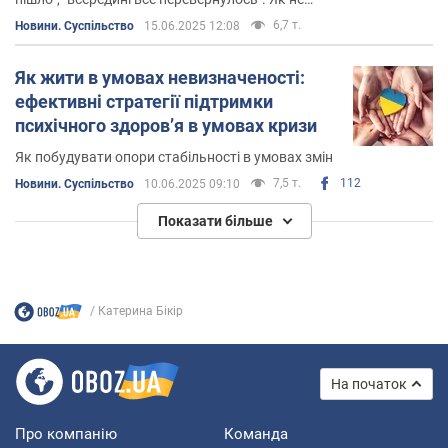
дивно це звучить ці всі вирази в певній мірі
6,7 т.
Новини. Суспільство
15.06.2025 12:08
буквальні, а не лише мають переносне значення.
Давайте з цим і розберемося
Як жити в умовах невизначеності:
ефективні стратегії підтримки
психічного здоровʼя в умовах кризи
Як побудувати опори стабільності в умовах змін
7,5 т.
112
Новини. Суспільство
10.06.2025 09:10
Показати більше
Катерина Бікір
На початок
Про компанію
Команда