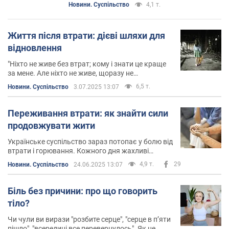
Новини. Суспільство
4,1 т.
Життя після втрати: дієві шляхи для
відновлення
"Ніхто не живе без втрат; кому і знати це краще
за мене. Але ніхто не живе, щоразу не
починаючи все спочатку; і це мені також відомо.
6,5 т.
Новини. Суспільство
3.07.2025 13:07
Я це знаю і відчуваю, і це відчуваю завдяки тому,
що є ти"
Переживання втрати: як знайти сили
продовжувати жити
Українське суспільство зараз потопає у болю від
втрати і горювання. Кожного дня жахливі
новини, які паралізують і виснажують кожного
4,9 т.
29
Новини. Суспільство
24.06.2025 13:07
українця
Біль без причини: про що говорить
тіло?
Чи чули ви вирази "розбите серце", "серце в пʼяти
пішло", "всередині все перевернулось". Як не