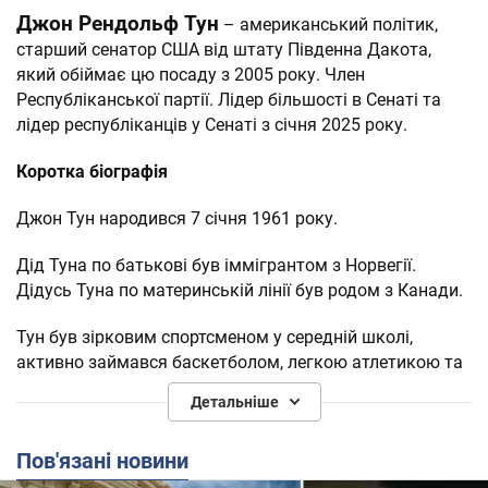
Джон Рендольф Тун
– американський політик,
старший сенатор США від штату Південна Дакота,
який обіймає цю посаду з 2005 року. Член
Республіканської партії. Лідер більшості в Сенаті та
лідер республіканців у Сенаті з січня 2025 року.
Коротка біографія
Джон Тун народився 7 січня 1961 року.
Дід Туна по батькові був іммігрантом з Норвегії.
Дідусь Туна по материнській лінії був родом з Канади.
Тун був зірковим спортсменом у середній школі,
активно займався баскетболом, легкою атлетикою та
футболом.
Детальніше
1983 року закінчив Університет Біола в Каліфорнії,
Пов'язані новини
отримавши ступінь бакалавра мистецтв у галузі
бізнесу. Згодом також отримав ступінь магістра