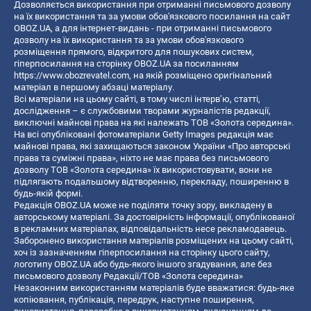
Дозволяється використання при отриманні письмового дозволу
на їх використання та за умови обов'язкового посилання на сайт
OBOZ.UA, а для інтернет-видань - при отриманні письмового
дозволу на їх використання та за умови обов'язкового
розміщення прямого, відкритого для пошукових систем,
гіперпосилання на сторінку OBOZ.UA за посиланням
https://www.obozrevatel.com
, на якій розміщено оригінальний
матеріал в першому абзаці матеріалу.
Всі матеріали на цьому сайті, в тому числі інтерв’ю, статті,
дослідження – є службовими творами журналістів редакції,
виключні майнові права на які належать ТОВ «Золота середина».
На всі опубліковані фотоматеріали Getty Images редакція має
майнові права, які захищаються законом України «Про авторські
права та суміжні права», ніхто не має права без письмового
дозволу ТОВ «Золота середина» їх використовувати, вони не
підлягають подальшому відтворенню, перекладу, поширенню в
будь-якій формі.
Редакція OBOZ.UA може не поділяти точку зору, викладену в
авторському матеріалі. За достовірність інформації, опублікованої
в рекламних матеріалах, відповідальність несе рекламодавець.
Заборонено використання матеріалів розміщених на цьому сайті,
хоч із зазначенням гіперпосилання на сторінку цього сайту,
логотипу OBOZ.UA або будь-якого іншого згадування, але без
письмового дозволу Редакції/ТОВ «Золота середина»
Незаконним використанням матеріалів буде вважатися: будь-яке
копiювання, публiкацiя, передрук, наступне поширення,