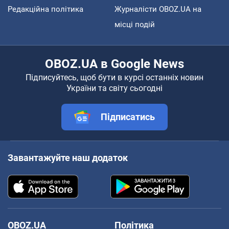
Варто також зазначити, що при цьому він підкреслив
Редакційна політика
Журналісти OBOZ.UA на
свою прихильність до угоди про кордон і допомоги
місці подій
Україні.
"Нездатність укласти угоду матиме глобальні
OBOZ.UA в Google News
наслідки. І Пентагон попереджає, що українські
Підписуйтесь, щоб бути в курсі останніх новин
солдати на передовій у війні з Росією ризикують
України та світу сьогодні
залишитися без боєприпасів", – підкреслювали
республіканці, зокрема й Тун, у січні 2024 року.
Підписатись
Завантажуйте наш додаток
OBOZ.UA
Політика