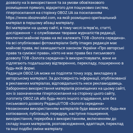
дозволу на їх використання та за умови обов'язкового
розміщення прямого, відкритого для пошукових систем,
гіперпосилання на сторінку OBOZ.UA за посиланням
https://www.obozrevatel.com
, на якій розміщено оригінальний
матеріал в першому абзаці матеріалу.
Всі матеріали на цьому сайті, в тому числі інтерв’ю, статті,
дослідження – є службовими творами журналістів редакції,
виключні майнові права на які належать ТОВ «Золота середина».
На всі опубліковані фотоматеріали Getty Images редакція має
майнові права, які захищаються законом України «Про авторські
права та суміжні права», ніхто не має права без письмового
дозволу ТОВ «Золота середина» їх використовувати, вони не
підлягають подальшому відтворенню, перекладу, поширенню в
будь-якій формі.
Редакція OBOZ.UA може не поділяти точку зору, викладену в
авторському матеріалі. За достовірність інформації, опублікованої
в рекламних матеріалах, відповідальність несе рекламодавець.
Заборонено використання матеріалів розміщених на цьому сайті,
хоч із зазначенням гіперпосилання на сторінку цього сайту,
логотипу OBOZ.UA або будь-якого іншого згадування, але без
письмового дозволу Редакції/ТОВ «Золота середина»
Незаконним використанням матеріалів буде вважатися: будь-яке
копiювання, публiкацiя, передрук, наступне поширення,
використання, переробка з використанням, включенням до
складу інших матеріалів, розповсюдження, адаптація, переклад
та інші подібні зміни матеріалу.