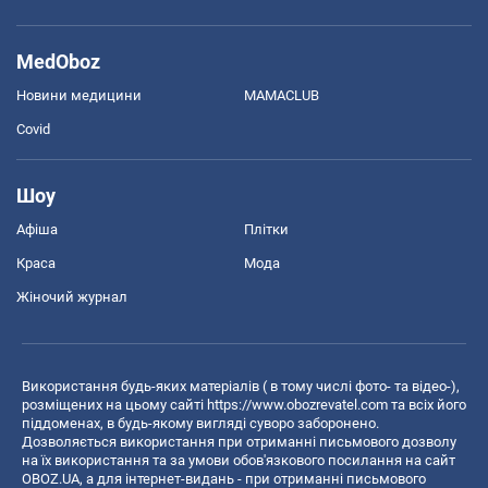
MedOboz
Новини медицини
MAMACLUB
Covid
Шоу
Афіша
Плітки
Краса
Мода
Жіночий журнал
Використання будь-яких матеріалів ( в тому числі фото- та відео-),
розміщених на цьому сайті
https://www.obozrevatel.com
та всіх його
піддоменах, в будь-якому вигляді суворо заборонено.
Дозволяється використання при отриманні письмового дозволу
на їх використання та за умови обов'язкового посилання на сайт
OBOZ.UA, а для інтернет-видань - при отриманні письмового