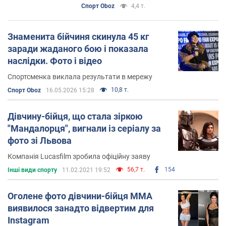
Спорт Oboz
4,4 т.
Знаменита бійчиня скинула 45 кг
заради жаданого бою і показала
наслідки. Фото і відео
Спортсменка виклала результати в мережу
10,8 т.
Спорт Oboz
16.05.2026 15:28
Дівчину-бійця, що стала зіркою
"Мандалорця", вигнали із серіалу за
фото зi Львова
Компанія Lucasfilm зробила офіційну заяву
56,7 т.
154
Інші види спорту
11.02.2021 19:52
Оголене фото дівчини-бійця MMA
виявилося занадто відвертим для
Instagram