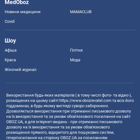
MedOboz
Новини медицини
MAMACLUB
Covid
Шоу
Афіша
Плітки
Краса
Мода
Жіночий журнал
Використання будь-яких матеріалів ( в тому числі фото- та відео-),
розміщених на цьому сайті
https://www.obozrevatel.com
та всіх його
піддоменах, в будь-якому вигляді суворо заборонено.
Дозволяється використання при отриманні письмового дозволу
на їх використання та за умови обов'язкового посилання на сайт
OBOZ.UA, а для інтернет-видань - при отриманні письмового
дозволу на їх використання та за умови обов'язкового
розміщення прямого, відкритого для пошукових систем,
гіперпосилання на сторінку OBOZ.UA за посиланням