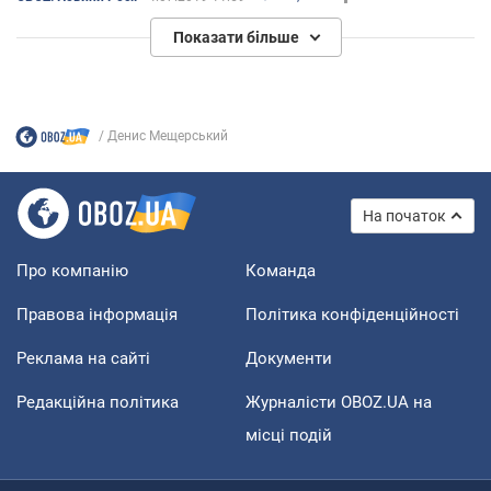
мы - "не известные"
Показати більше
Денис Мещерський
На початок
Про компанію
Команда
Правова інформація
Політика конфіденційності
Реклама на сайті
Документи
Редакційна політика
Журналісти OBOZ.UA на
місці подій