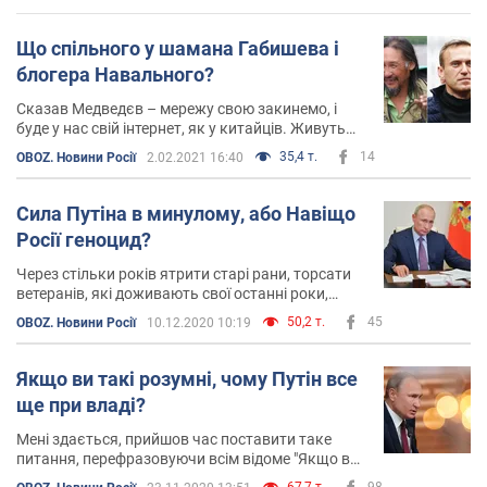
Що спільного у шамана Габишева і
блогера Навального?
Сказав Медведєв – мережу свою закинемо, і
буде у нас свій інтернет, як у китайців. Живуть
же люди – і нічого
35,4 т.
14
OBOZ. Новини Росії
2.02.2021 16:40
Сила Путіна в минулому, або Навіщо
Росії геноцид?
Через стільки років ятрити старі рани, торсати
ветеранів, які доживають свої останні роки,
загострювати відносини з Німеччиною, та й з
50,2 т.
45
OBOZ. Новини Росії
10.12.2020 10:19
Європою в цілому ...
Якщо ви такі розумні, чому Путін все
ще при владі?
Мені здається, прийшов час поставити таке
питання, перефразовуючи всім відоме "Якщо ви
такі розумні, чому ви такі бідні?"
67,7 т.
98