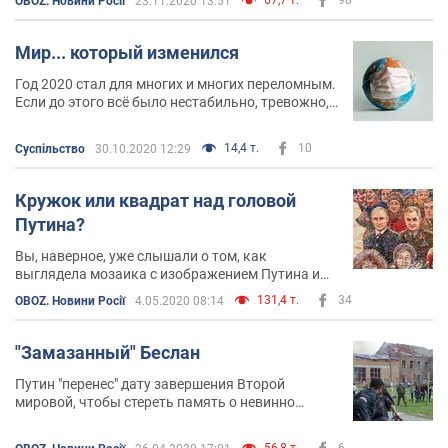
OBOZ. Новини Росії
23.11.2020 13:51
Мир... который изменился
Год 2020 стал для многих и многих переломным.
Если до этого всё было нестабильно, тревожно,
непредсказуемо (так думали раньше), то сейчас
всё стало совсем по-другому. НИКТО НИЧЕГО
14,4 т.
10
Суспільство
30.10.2020 12:29
НЕ ЗНАЕТ. Никто не знает, что будет дальше
Кружок или квадрат над головой
Путина?
Вы, наверное, уже слышали о том, как
выглядела мозаика с изображением Путина и
его приближенных в Главном храме
131,4 т.
34
OBOZ. Новини Росії
4.05.2020 08:14
Вооруженных сил РФ. Думаю, вы об этом не
забыли. А не стоило
"Замазанный" Беслан
Путин "перенес" дату завершения Второй
мировой, чтобы стереть память о невинно
убитых в Беслане
56,8 т.
6