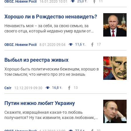
25,0 т.
11
OBOZ. Новини Росії
16.01.2020 10:01
подачи Путина подал в отставку?
Хорошо ли в Рождество ненавидеть?
Ненависть моя – за себя, за свою семью, за
своего отца, который недавно умер вдали от
Родины, которую любил. Я не знаю, сколько лет
прожил бы он, если бы всё было иначе в России
11,6 т.
17
OBOZ. Новини Росії
8.01.2020 09:04
Выбыл из реестра живых
Хорошо быть политическим беженцем, хорошо в
том смысле, что ничего про это не знаешь
16,8 т.
13
Світ
12.12.2019 09:30
Путин нежно любит Украину
Скажете, извращённая какая-то любовь
получается? Ну так извините, каков любовник,
такова и любовь
22,4 т.
31