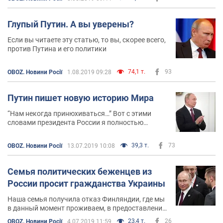
Глупый Путин. А вы уверены?
Если вы читаете эту статью, то вы, скорее всего,
против Путина и его политики
74,1 т.
93
OBOZ. Новини Росії
1.08.2019 09:28
Путин пишет новую историю Мира
“Нам некогда принюхиваться…” Вот с этими
словами президента России я полностью
согласен
39,3 т.
73
OBOZ. Новини Росії
13.07.2019 10:08
Семья политических беженцев из
России просит гражданства Украины
Наша семья получила отказ Финляндии, где мы
в данный момент проживаем, в предоставлении
международной защиты от путинского режима:
23,4 т.
26
OBOZ. Новини Росії
4.07.2019 11:59