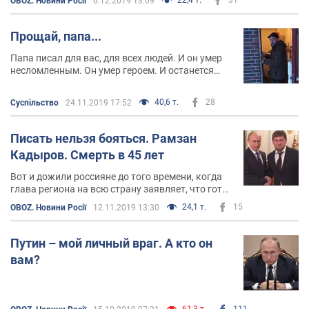
OBOZ. Новини Росії
6.12.2019 13:09
Прощай, папа...
Папа писал для вас, для всех людей. И он умер
несломленным. Он умер героем. И останется
героем для меня навсегда
40,6 т.
28
Суспільство
24.11.2019 17:52
Писать нельзя бояться. Рамзан
Кадыров. Смерть в 45 лет
Вот и дожили россияне до того времени, когда
глава региона на всю страну заявляет, что готов
убивать, ему уже терять нечего – 45 лет
24,1 т.
15
OBOZ. Новини Росії
12.11.2019 13:30
стукнуло
Путин – мой личный враг. А кто он
вам?
61,3 т.
111