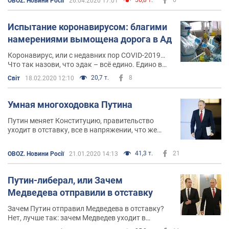
OBOZ. Новини Росії
26.04.2020 17:01
Испытание коронавирусом: благими
намерениями вымощена дорога в Ад
Коронавирус, или с недавних пор COVID-2019…
Что так назови, что эдак – всё едино. Едино в
том, что это болезнь, которую никто не ждал, а
20,7 т.
8
Світ
18.02.2020 12:10
она вошла в дома, прежде всего в Китае
Умная многоходовка Путина
Путин меняет Конституцию, правительство
уходит в отставку, все в напряжении, что же
происходит? А происходит умная многоходовка
Путина…
41,3 т.
21
OBOZ. Новини Росії
21.01.2020 14:13
Путин-либерал, или Зачем
Медведева отправили в отставку
Зачем Путин отправил Медведева в отставку?
Нет, лучше так: зачем Медведев уходит в
отставку? Или всё же так: зачем Медведев с