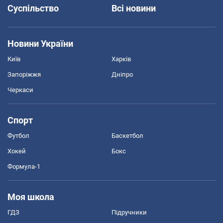
Суспільство
Всі новини
Новини України
Київ
Харків
Запоріжжя
Дніпро
Черкаси
Спорт
Футбол
Баскетбол
Хокей
Бокс
Формула-1
Моя школа
ГДЗ
Підручники