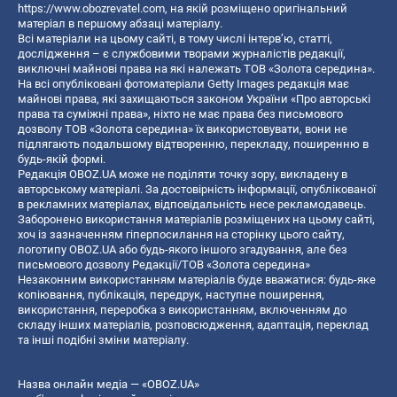
https://www.obozrevatel.com
, на якій розміщено оригінальний
матеріал в першому абзаці матеріалу.
Всі матеріали на цьому сайті, в тому числі інтерв’ю, статті,
дослідження – є службовими творами журналістів редакції,
виключні майнові права на які належать ТОВ «Золота середина».
На всі опубліковані фотоматеріали Getty Images редакція має
майнові права, які захищаються законом України «Про авторські
права та суміжні права», ніхто не має права без письмового
дозволу ТОВ «Золота середина» їх використовувати, вони не
підлягають подальшому відтворенню, перекладу, поширенню в
будь-якій формі.
Редакція OBOZ.UA може не поділяти точку зору, викладену в
авторському матеріалі. За достовірність інформації, опублікованої
в рекламних матеріалах, відповідальність несе рекламодавець.
Заборонено використання матеріалів розміщених на цьому сайті,
хоч із зазначенням гіперпосилання на сторінку цього сайту,
логотипу OBOZ.UA або будь-якого іншого згадування, але без
письмового дозволу Редакції/ТОВ «Золота середина»
Незаконним використанням матеріалів буде вважатися: будь-яке
копiювання, публiкацiя, передрук, наступне поширення,
використання, переробка з використанням, включенням до
складу інших матеріалів, розповсюдження, адаптація, переклад
та інші подібні зміни матеріалу.
Назва онлайн медіа — «OBOZ.UA»