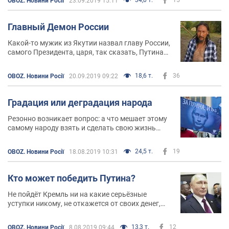
OBOZ. Новини Росії
23.09.2019 15:11
вторгшихся в Дагестан в августе-сентябре 1999
года
Главный Демон России
Какой-то мужик из Якутии назвал главу России,
самого Президента, царя, так сказать, Путина
Главным Демоном
18,6 т.
36
OBOZ. Новини Росії
20.09.2019 09:22
Градация или деградация народа
Резонно возникает вопрос: а что мешает этому
самому народу взять и сделать свою жизнь
лучше? Хотя бы просто попытаться? Ведь,
казалось бы, для себя же
24,5 т.
19
OBOZ. Новини Росії
18.08.2019 10:31
Кто может победить Путина?
Не пойдёт Кремль ни на какие серьёзные
уступки никому, не откажется от своих денег,
власти и влияния
13,3 т.
12
OBOZ. Новини Росії
8.08.2019 09:44