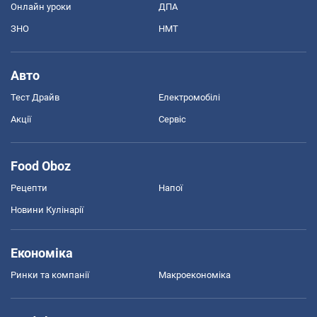
Онлайн уроки
ДПА
ЗНО
НМТ
Авто
Тест Драйв
Електромобілі
Акції
Сервіс
Food Oboz
Рецепти
Напої
Новини Кулінарії
Економіка
Ринки та компанії
Макроекономіка