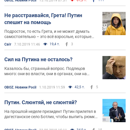
OBOZ. Новини Росії
15.10.2019 07:31
Не расстраивайся, Грета! Путин
спешит на помощь
Подросток, то есть Грета, и не может думать
самостоятельно – это всё взрослые, которые
разрешили ей смотреть ужасы про климат в
19,4 т.
3
Світ
7.10.2019 11:46
интернете или телевизоре
Сил на Путина не осталось?
Казалось бы, странный вопрос. Подлецов
много: они во власти, они в органах, они на
федеральных каналах… куда ни плюнь, в общем.
А где ещё?
42,5 т.
5
OBOZ. Новини Росії
1.10.2019 11:59
Путин. Слюнтяй, не слюнтяй?
На прошлой неделе президент Путин прилетел в
дагестанское село Ботлих, чтобы выпить рюмку
водки с ветеранами – участниками ополчения,
вставшего на пути чеченских боевиков,
34,0 т.
15