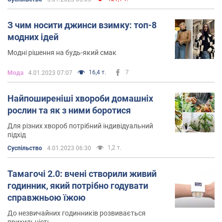
З чим носити джинси взимку: топ-8
модних ідей
Модні рішення на будь-який смак
16,4 т.
7
Мода
4.01.2023 07:07
Найпоширеніші хвороби домашніх
рослин та як з ними боротися
Для різних хвороб потрібний індивідуальний
підхід
1,2 т.
Суспільство
4.01.2023 06:30
Тамагочі 2.0: вчені створили живий
годинник, який потрібно годувати
справжньою їжою
До незвичайних годинників розвивається
прихильність