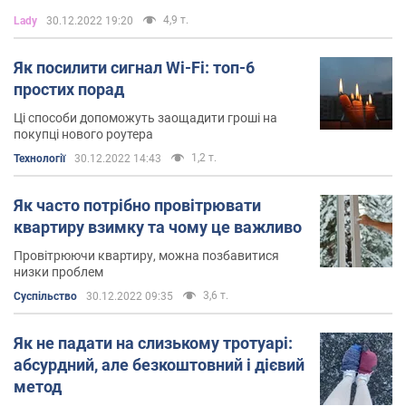
4,9 т.
Lady
30.12.2022 19:20
Як посилити сигнал Wi-Fi: топ-6
простих порад
Ці способи допоможуть заощадити гроші на
покупці нового роутера
1,2 т.
Технології
30.12.2022 14:43
Як часто потрібно провітрювати
квартиру взимку та чому це важливо
Провітрюючи квартиру, можна позбавитися
низки проблем
3,6 т.
Суспільство
30.12.2022 09:35
Як не падати на слизькому тротуарі:
абсурдний, але безкоштовний і дієвий
метод