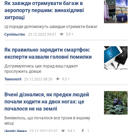
Як завжди отримувати багаж в
аеропорту першим: винахідливі
хитрощі
Ці поради допоможуть швидше отримати бажаг
5,9 т.
Суспільство
25.12.2022 09:07
Як правильно зарядити смартфон:
експерти назвали головні помилки
Дотримуючись цих порад ваш гаджет
прослужить довше
6,2 т.
Технології
25.12.2022 08:26
Вчені дізналися, як предки людей
почали ходити на двох ногах: це
почалося не на землі
Виявилось, що почалося все трохи в іншому
місці
5,4 т.
1
(Архів) Наука
25.12.2022 07:07