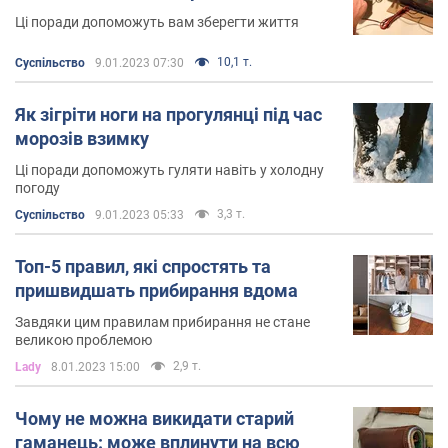
Ці поради допоможуть вам зберегти життя
10,1 т.
Суспільство
9.01.2023 07:30
Як зігріти ноги на прогулянці під час
морозів взимку
Ці поради допоможуть гуляти навіть у холодну
погоду
3,3 т.
Суспільство
9.01.2023 05:33
Топ-5 правил, які спростять та
пришвидшать прибирання вдома
Завдяки цим правилам прибирання не стане
великою проблемою
2,9 т.
Lady
8.01.2023 15:00
Чому не можна викидати старий
гаманець: може вплинути на всю