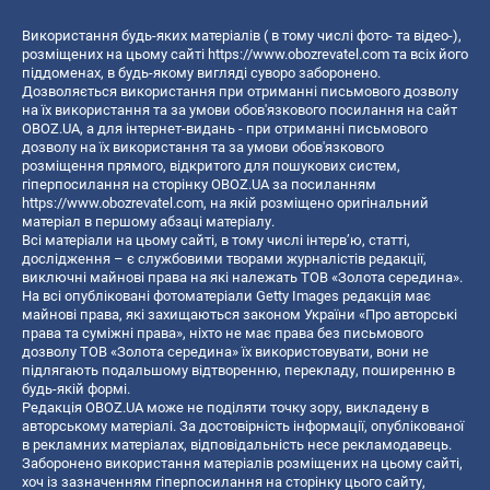
Використання будь-яких матеріалів ( в тому числі фото- та відео-),
розміщених на цьому сайті
https://www.obozrevatel.com
та всіх його
піддоменах, в будь-якому вигляді суворо заборонено.
Дозволяється використання при отриманні письмового дозволу
на їх використання та за умови обов'язкового посилання на сайт
OBOZ.UA, а для інтернет-видань - при отриманні письмового
дозволу на їх використання та за умови обов'язкового
розміщення прямого, відкритого для пошукових систем,
гіперпосилання на сторінку OBOZ.UA за посиланням
https://www.obozrevatel.com
, на якій розміщено оригінальний
матеріал в першому абзаці матеріалу.
Всі матеріали на цьому сайті, в тому числі інтерв’ю, статті,
дослідження – є службовими творами журналістів редакції,
виключні майнові права на які належать ТОВ «Золота середина».
На всі опубліковані фотоматеріали Getty Images редакція має
майнові права, які захищаються законом України «Про авторські
права та суміжні права», ніхто не має права без письмового
дозволу ТОВ «Золота середина» їх використовувати, вони не
підлягають подальшому відтворенню, перекладу, поширенню в
будь-якій формі.
Редакція OBOZ.UA може не поділяти точку зору, викладену в
авторському матеріалі. За достовірність інформації, опублікованої
в рекламних матеріалах, відповідальність несе рекламодавець.
Заборонено використання матеріалів розміщених на цьому сайті,
хоч із зазначенням гіперпосилання на сторінку цього сайту,