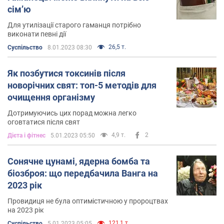
сім’ю
Для утилізації старого гаманця потрібно
виконати певні дії
26,5 т.
Суспільство
8.01.2023 08:30
Як позбутися токсинів після
новорічних свят: топ-5 методів для
очищення організму
Дотримуючись цих порад можна легко
оговтатися після свят
4,9 т.
2
Дієта і фітнес
5.01.2023 05:50
Сонячне цунамі, ядерна бомба та
біозброя: що передбачила Ванга на
2023 рік
Провидиця не була оптимістичною у пророцтвах
на 2023 рік
121,1 т.
Суспільство
5.01.2023 05:05