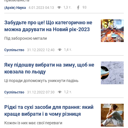
1,3 т.
93
(Архів) Наука
4.01.2023 04:13
Забудьте про це! Що категорично не
можна дарувати на Новий рік-2023
Під забороною метали
1,4 т.
Суспільство
31.12.2022 12:40
Яку підошву вибрати на зиму, щоб не
ковзала по льоду
Ці поради допоможуть уникнути падінь
1,2 т.
Суспільство
31.12.2022 07:30
Рідкі та сухі засоби для прання: який
краще вибрати і в чому різниця
Кожен із них має свої переваги