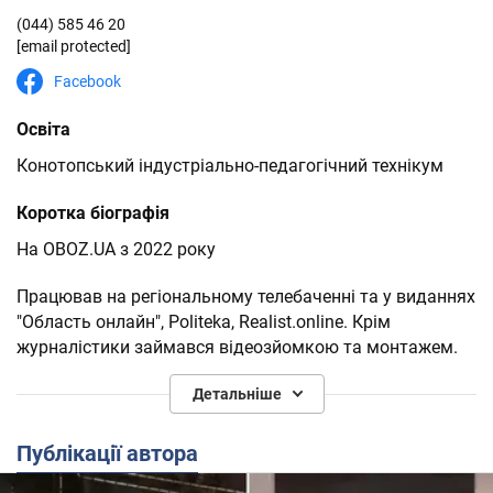
(044) 585 46 20
[email protected]
Facebook
Освіта
Конотопський індустріально-педагогічний технікум
Коротка біографія
На OBOZ.UA з 2022 року
Працював на регіональному телебаченні та у виданнях
"Область онлайн", Politeka, Realist.online. Крім
журналістики займався відеозйомкою та монтажем.
Інтереси та захоплення: література, настільні ігри, кіно,
Детальніше
філософія, психологія, музика, подорожі
Публікації автора