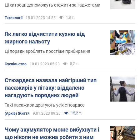
Ці хитрощі допоможуть стежити за гаджетами
1,8 т.
Технології
15.01.2023 14:55
Як легко відчистити кухню від
жирного нальоту
Ці поради зроблять простіше прибирання
5,2 т.
Суспільство
10.01.2023 05:23
Стюардеса назвала найгірший тип
пасажирів у літаку: віддалено
нагадують порядних людей
Такі пасажири дратують усіх стюардес
15,2 т.
(Архів) Життя
9.01.2023 09:20
Чому акумулятор може вибухнути і
що ніколи не можна робити з ним