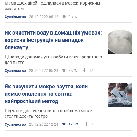
Мама двох дітей поділилася в мережі корисним
секретом
4,5 т.
Суспільство
28.12.2022 08:12
Як очистити воду в домашніх умовах:
корисна інструкція на випадок
блекауту
Ці поради допоможуть зробити воду придатною
для пиття
7,0 т.
17
Суспільство
28.12.2022 05:23
Як висушити мокре взуття, коли
немає опалення та світла:
найпростіший метод
Під час відключення світла проблема може
стояти досить гостро
12,5 т.
1
Суспільство
25.12.2022 12:24