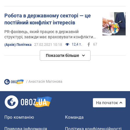
Робота в державному секторі — це
постійний конфлікт інтересів
PR-фахівець, який працює в державній
структурі, завжди має враховувати конфлікти
інтересів
12,4 т.
67
(Архів) Політика
27.02.2021 10:18
Показати більше
Анастасія Магонова
На початок
Про компанію
Команда
Правова інформація
Політика конфіденційності