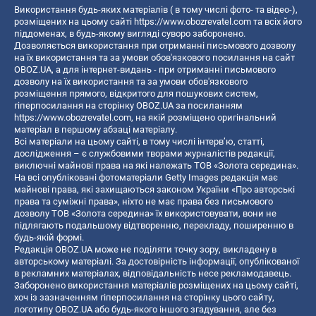
Використання будь-яких матеріалів ( в тому числі фото- та відео-),
розміщених на цьому сайті
https://www.obozrevatel.com
та всіх його
піддоменах, в будь-якому вигляді суворо заборонено.
Дозволяється використання при отриманні письмового дозволу
на їх використання та за умови обов'язкового посилання на сайт
OBOZ.UA, а для інтернет-видань - при отриманні письмового
дозволу на їх використання та за умови обов'язкового
розміщення прямого, відкритого для пошукових систем,
гіперпосилання на сторінку OBOZ.UA за посиланням
https://www.obozrevatel.com
, на якій розміщено оригінальний
матеріал в першому абзаці матеріалу.
Всі матеріали на цьому сайті, в тому числі інтерв’ю, статті,
дослідження – є службовими творами журналістів редакції,
виключні майнові права на які належать ТОВ «Золота середина».
На всі опубліковані фотоматеріали Getty Images редакція має
майнові права, які захищаються законом України «Про авторські
права та суміжні права», ніхто не має права без письмового
дозволу ТОВ «Золота середина» їх використовувати, вони не
підлягають подальшому відтворенню, перекладу, поширенню в
будь-якій формі.
Редакція OBOZ.UA може не поділяти точку зору, викладену в
авторському матеріалі. За достовірність інформації, опублікованої
в рекламних матеріалах, відповідальність несе рекламодавець.
Заборонено використання матеріалів розміщених на цьому сайті,
хоч із зазначенням гіперпосилання на сторінку цього сайту,
логотипу OBOZ.UA або будь-якого іншого згадування, але без