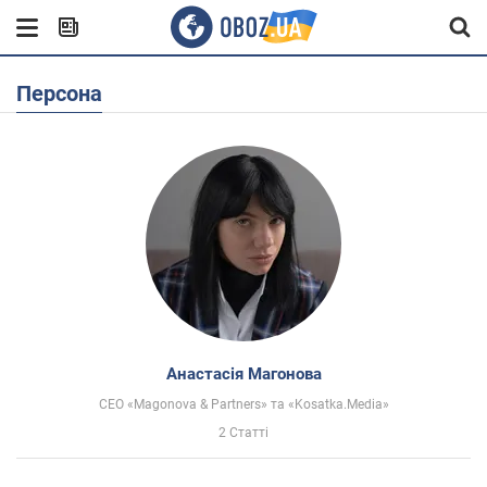
Персона
Анастасія Магонова
СЕО «Magonova & Partners» та «Kosatka.Media»
2 Статті